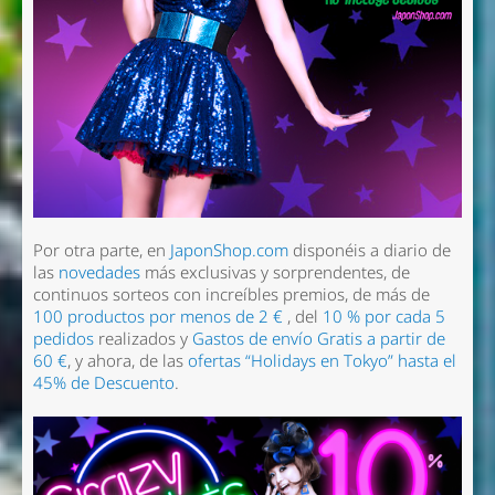
Por otra parte, en
JaponShop.com
disponéis a diario de
las
novedades
más exclusivas y sorprendentes, de
continuos sorteos con increíbles premios, de más de
100 productos por menos de 2 €
, del
10 % por cada 5
pedidos
realizados y
Gastos de envío Gratis
a partir de
60 €
, y ahora, de las
ofertas
“Holidays en Tokyo”
hasta el
45% de Descuento
.