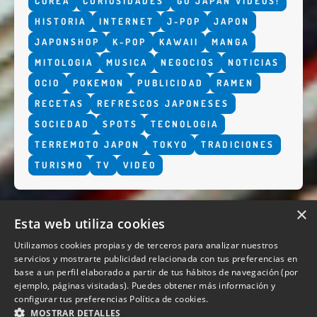
COREA
CURIOSIDADES
GO JAPAN VÍDEOS!
HISTORIA
INTERNET
J-POP
JAPON
JAPONSHOP
K-POP
KAWAII
MANGA
MITOLOGIA
MUSICA
NEGOCIOS
NOTICIAS
OCIO
POKEMON
PUBLICIDAD
RAMEN
RECETAS
REFRESCOS JAPONESES
SOCIEDAD
SPOTS
TECNOLOGIA
TERREMOTO JAPON
TOKYO
TRADICIONES
TURISMO
TV
VIDEO
×
Esta web utiliza cookies
Utilizamos cookies propias y de terceros para analizar nuestros
servicios y mostrarte publicidad relacionada con tus preferencias en
base a un perfil elaborado a partir de tus hábitos de navegación (por
QUIENES SOMOS
ejemplo, páginas visitadas). Puedes obtener más información y
configurar tus preferencias
Política de cookies.
MOSTRAR DETALLES