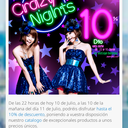
De las 22 horas de hoy 10 de Julio, a las 10 de la
mañana del día 11 de Julio, podréis disfrutar
hasta el
10% de descuento
, poniendo a vuestra disposición
nuestro
catalogo
de excepcionales productos a unos
precios únicos.