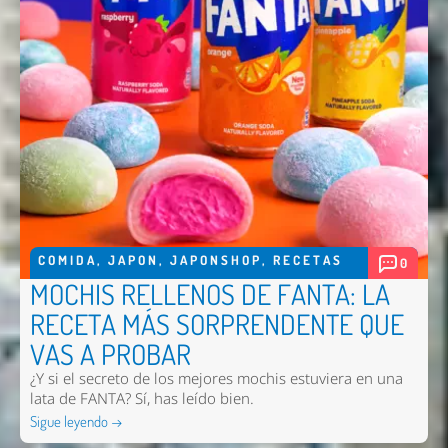
COMIDA
,
JAPON
,
JAPONSHOP
,
RECETAS
0
MOCHIS RELLENOS DE FANTA: LA
RECETA MÁS SORPRENDENTE QUE
VAS A PROBAR
¿Y si el secreto de los mejores mochis estuviera en una
lata de FANTA? Sí, has leído bien.
Sigue leyendo →