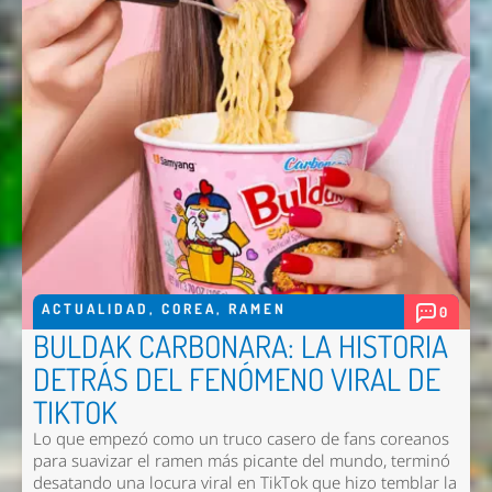
ACTUALIDAD
,
COREA
,
RAMEN
0
BULDAK CARBONARA: LA HISTORIA
DETRÁS DEL FENÓMENO VIRAL DE
TIKTOK
Lo que empezó como un truco casero de fans coreanos
para suavizar el ramen más picante del mundo, terminó
desatando una locura viral en TikTok que hizo temblar la