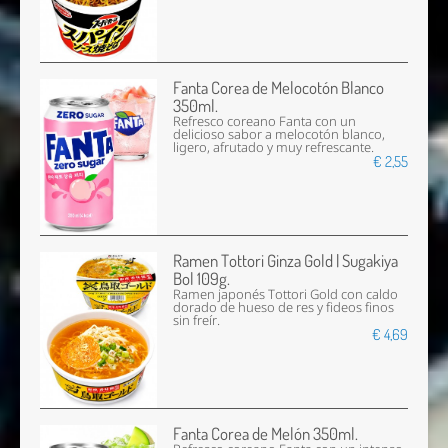
Fanta Corea de Melocotón Blanco
350ml.
Refresco coreano Fanta con un
delicioso sabor a melocotón blanco,
ligero, afrutado y muy refrescante.
€ 2,55
Ramen Tottori Ginza Gold | Sugakiya
Bol 109g.
Ramen japonés Tottori Gold con caldo
dorado de hueso de res y fideos finos
sin freír.
€ 4,69
Fanta Corea de Melón 350ml.