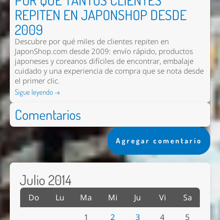
POR QUÉ TANTOS CLIENTES
REPITEN EN JAPONSHOP DESDE
2009
Descubre por qué miles de clientes repiten en
JaponShop.com desde 2009: envío rápido, productos
japoneses y coreanos difíciles de encontrar, embalaje
cuidado y una experiencia de compra que se nota desde
el primer clic.
Sigue leyendo →
Comentarios
Agregar comentario
Julio 2014
Do
Lu
Ma
Mi
Ju
Vi
Sa
1
2
3
4
5