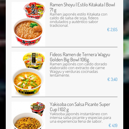
Ramen Shoyu | Estilo Kitakata | Bowl
71 g
Ramen japonés estilo Kitakata con
caldo de salsa de soja, fideos
ondulados y auténtico sabor
tradicional.
€ 2,65
Fideos Ramen de Ternera Wagyu
Golden Big Bowl 106g.
Ramen japonés con caldo dorado
elaborado con extracto de carne
Wagyu y verduras cocinadas
lentamente.
€ 3,40
Yakisoba con Salsa Picante Super
Cup | 102 g
Yakisoba japonés instantáneo con
intensa salsa picante y especias para
una experiencia llena de sabor.
€ 4,19