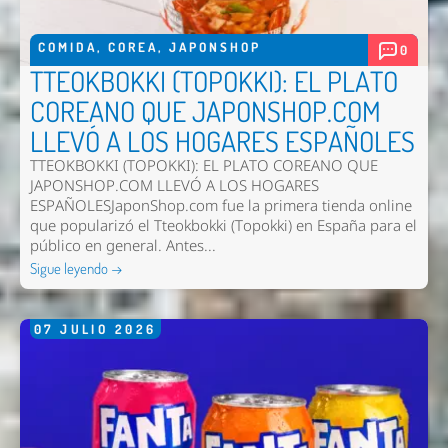
Comentario *
COMIDA
,
COREA
,
JAPONSHOP
0
TTEOKBOKKI (TOPOKKI): EL PLATO
COREANO QUE JAPONSHOP.COM
LLEVÓ A LOS HOGARES ESPAÑOLES
TTEOKBOKKI (TOPOKKI): EL PLATO COREANO QUE
JAPONSHOP.COM LLEVÓ A LOS HOGARES
ESPAÑOLESJaponShop.com fue la primera tienda online
que popularizó el Tteokbokki (Topokki) en España para el
Enviar
público en general. Antes...
Sigue leyendo →
07
JULIO
2026