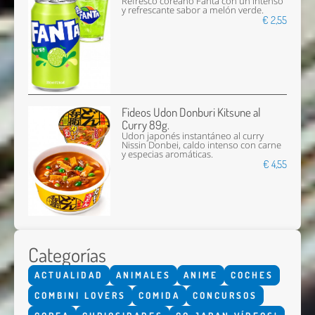
Refresco coreano Fanta con un intenso
y refrescante sabor a melón verde.
€ 2,55
Fideos Udon Donburi Kitsune al
Curry 89g.
Udon japonés instantáneo al curry
Nissin Donbei, caldo intenso con carne
y especias aromáticas.
€ 4,55
Categorías
ACTUALIDAD
ANIMALES
ANIME
COCHES
COMBINI LOVERS
COMIDA
CONCURSOS