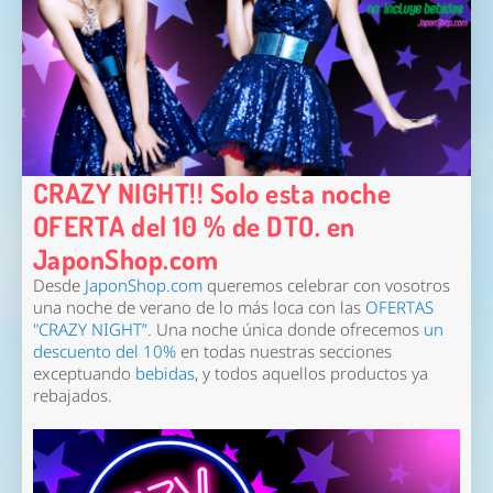
CRAZY NIGHT!! Solo esta noche
OFERTA del 10 % de DTO. en
JaponShop.com
Desde
JaponShop.com
queremos celebrar con vosotros
una noche de verano de lo más loca con las
OFERTAS
"CRAZY NIGHT”
. Una noche única donde ofrecemos
un
descuento del 10%
en todas nuestras secciones
exceptuando
bebidas
, y todos aquellos productos ya
rebajados.