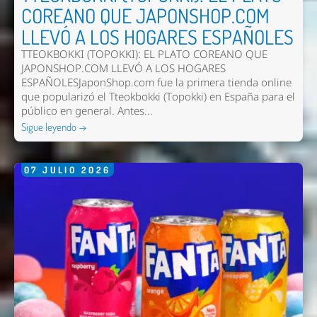
COREANO QUE JAPONSHOP.COM
LLEVÓ A LOS HOGARES ESPAÑOLES
TTEOKBOKKI (TOPOKKI): EL PLATO COREANO QUE
JAPONSHOP.COM LLEVÓ A LOS HOGARES
ESPAÑOLESJaponShop.com fue la primera tienda online
que popularizó el Tteokbokki (Topokki) en España para el
público en general. Antes...
Sigue leyendo →
07
JULIO
2026