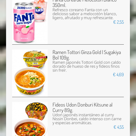
350ml.
Refresco coreano Fanta con un
delicioso sabor a melocotón blanco,
ligero, afrutado y muy refrescante.
€ 2,55
Ramen Tottori Ginza Gold | Sugakiya
Bol 109g.
Ramen japonés Tottori Gold con caldo
dorado de hueso de res y fideos finos
sin freír.
€ 4,69
Fideos Udon Donburi Kitsune al
Curry 89g.
Udon japonés instantáneo al curry
Nissin Donbei, caldo intenso con carne
y especias aromáticas.
€ 4,55