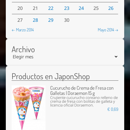
20
21
22
23
24
25
26
27
28
29
30
← Marzo 2014
Mayo 2014 →
Archivo
Productos en JaponShop
Cucurucho de Crema de Fresa con
Galletas | Doraemon 15 g
Crujiente cucurucho coreano relleno de
crema de fresa con bolitas de galleta y
licencia oficial Doraemon.
€ 0,69