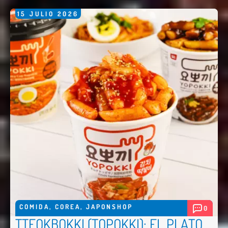
15
JULIO
2026
COMIDA
,
COREA
,
JAPONSHOP
0
TTEOKBOKKI (TOPOKKI): EL PLATO