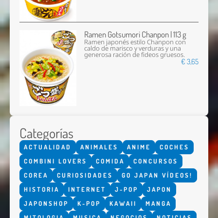
Ramen Gotsumori Chanpon | 113 g
Ramen japonés estilo Chanpon con
caldo de marisco y verduras y una
generosa ración de fideos gruesos.
€ 3,65
Categorías
ACTUALIDAD
ANIMALES
ANIME
COCHES
COMBINI LOVERS
COMIDA
CONCURSOS
COREA
CURIOSIDADES
GO JAPAN VÍDEOS!
HISTORIA
INTERNET
J-POP
JAPON
JAPONSHOP
K-POP
KAWAII
MANGA
MITOLOGIA
MUSICA
NEGOCIOS
NOTICIAS