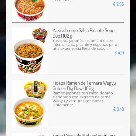
€ 2,65
Yakisoba con Salsa Picante Super
Cup | 102 g
Yakisoba japonés instantáneo con
intensa salsa picante y especias para
una experiencia llena de sabor.
€ 4,19
Fideos Ramen de Ternera Wagyu
Golden Big Bowl 106g.
Ramen japonés con caldo dorado
elaborado con extracto de carne
Wagyu y verduras cocinadas
lentamente.
€ 3,40
Fanta Corea de Melocotón Blanco