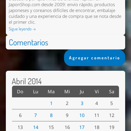
JaponShop.com desde 2009: envío rápido, productos
japoneses y coreanos difíciles de encontrar, embalaje
cuidado y una experiencia de compra que se nota desde
el primer clic.
Sigue leyendo →
Comentarios
Agregar comentario
Abril 2014
Do
Lu
Ma
Mi
Ju
Vi
Sa
1
2
3
4
5
6
7
8
9
10
11
12
13
14
15
16
17
18
19