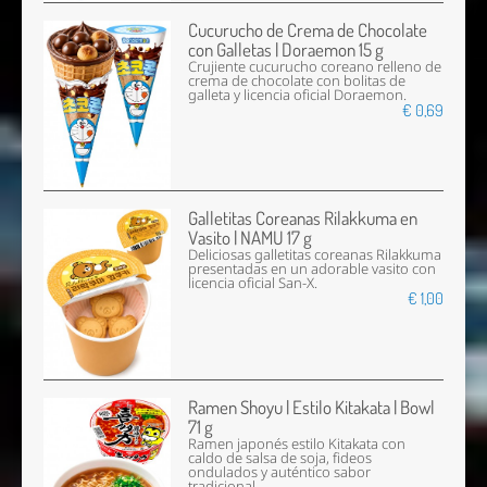
Cucurucho de Crema de Chocolate
con Galletas | Doraemon 15 g
Crujiente cucurucho coreano relleno de
crema de chocolate con bolitas de
galleta y licencia oficial Doraemon.
€ 0,69
Galletitas Coreanas Rilakkuma en
Vasito | NAMU 17 g
Deliciosas galletitas coreanas Rilakkuma
presentadas en un adorable vasito con
licencia oficial San-X.
€ 1,00
Ramen Shoyu | Estilo Kitakata | Bowl
71 g
Ramen japonés estilo Kitakata con
caldo de salsa de soja, fideos
ondulados y auténtico sabor
tradicional.