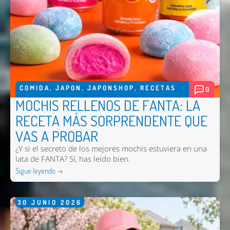
COMIDA
,
JAPON
,
JAPONSHOP
,
RECETAS
0
MOCHIS RELLENOS DE FANTA: LA
RECETA MÁS SORPRENDENTE QUE
VAS A PROBAR
¿Y si el secreto de los mejores mochis estuviera en una
lata de FANTA? Sí, has leído bien.
Sigue leyendo →
30
JUNIO
2026