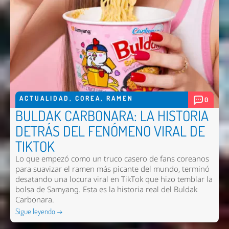
ACTUALIDAD
,
COREA
,
RAMEN
0
BULDAK CARBONARA: LA HISTORIA
DETRÁS DEL FENÓMENO VIRAL DE
TIKTOK
Lo que empezó como un truco casero de fans coreanos
para suavizar el ramen más picante del mundo, terminó
desatando una locura viral en TikTok que hizo temblar la
bolsa de Samyang. Esta es la historia real del Buldak
Carbonara.
Sigue leyendo →