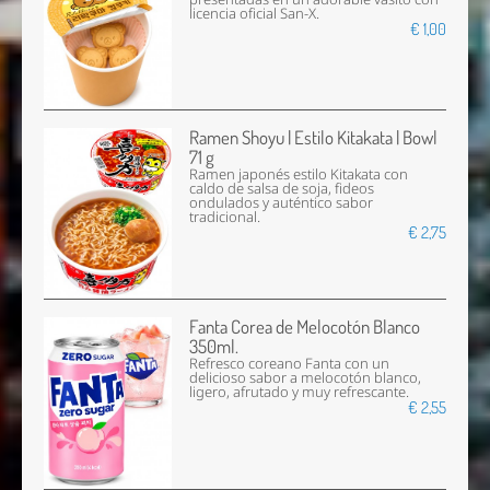
licencia oficial San-X.
€ 1,00
Ramen Shoyu | Estilo Kitakata | Bowl
71 g
Ramen japonés estilo Kitakata con
caldo de salsa de soja, fideos
ondulados y auténtico sabor
tradicional.
€ 2,75
Fanta Corea de Melocotón Blanco
350ml.
Refresco coreano Fanta con un
delicioso sabor a melocotón blanco,
ligero, afrutado y muy refrescante.
€ 2,55