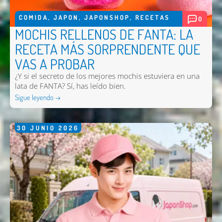
COMIDA
,
JAPON
,
JAPONSHOP
,
RECETAS
0
MOCHIS RELLENOS DE FANTA: LA
RECETA MÁS SORPRENDENTE QUE
VAS A PROBAR
¿Y si el secreto de los mejores mochis estuviera en una
lata de FANTA? Sí, has leído bien.
Sigue leyendo →
30
JUNIO
2026