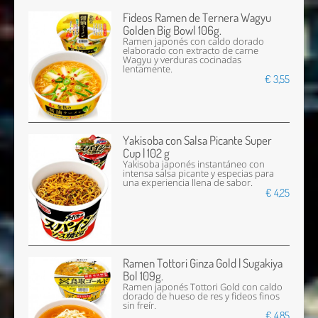
Fideos Ramen de Ternera Wagyu
Golden Big Bowl 106g.
Ramen japonés con caldo dorado
elaborado con extracto de carne
Wagyu y verduras cocinadas
lentamente.
€ 3,55
Yakisoba con Salsa Picante Super
Cup | 102 g
Yakisoba japonés instantáneo con
intensa salsa picante y especias para
una experiencia llena de sabor.
€ 4,25
Ramen Tottori Ginza Gold | Sugakiya
Bol 109g.
Ramen japonés Tottori Gold con caldo
dorado de hueso de res y fideos finos
sin freír.
€ 4,85