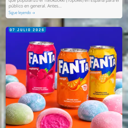
que popularizó el Tteokbokki (Topokki) en España para el
público en general. Antes...
Sigue leyendo →
07
JULIO
2026