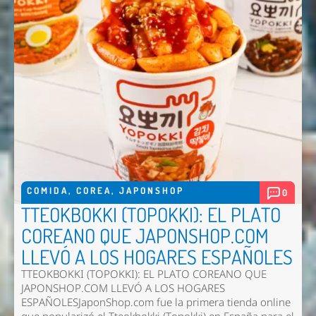
COMIDA
,
COREA
,
JAPONSHOP
0
TTEOKBOKKI (TOPOKKI): EL PLATO
COREANO QUE JAPONSHOP.COM
LLEVÓ A LOS HOGARES ESPAÑOLES
TTEOKBOKKI (TOPOKKI): EL PLATO COREANO QUE
JAPONSHOP.COM LLEVÓ A LOS HOGARES
ESPAÑOLESJaponShop.com fue la primera tienda online