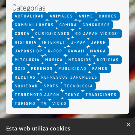
Categorías
ACTUALIDAD
ANIMALES
ANIME
COCHES
COMBINI LOVERS
COMIDA
CONCURSOS
COREA
CURIOSIDADES
GO JAPAN VÍDEOS!
HISTORIA
INTERNET
J-POP
JAPON
JAPONSHOP
K-POP
KAWAII
MANGA
MITOLOGIA
MUSICA
NEGOCIOS
NOTICIAS
OCIO
POKEMON
PUBLICIDAD
RAMEN
RECETAS
REFRESCOS JAPONESES
SOCIEDAD
SPOTS
TECNOLOGIA
TERREMOTO JAPON
TOKYO
TRADICIONES
TURISMO
TV
VIDEO
×
Esta web utiliza cookies