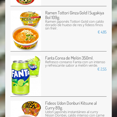
Ramen Tottori Ginza Gold | Sugakiya
Bol 109g.
Ramen japonés Tottori Gold con caldo
dorado de hueso de res y fideos finos
sin freír.
€ 4,85
Fanta Corea de Melón 350ml.
Refresco coreano Fanta con un intenso
y refrescante sabor a melón verde.
€ 2,55
Fideos Udon Donburi Kitsune al
Curry 89g.
Udon japonés instantáneo al curry
Nissin Donbei, caldo intenso con carne