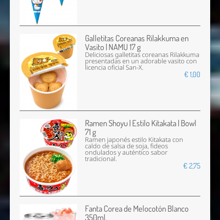
Galletitas Coreanas Rilakkuma en
Vasito | NAMU 17 g
Deliciosas galletitas coreanas Rilakkuma
presentadas en un adorable vasito con
licencia oficial San-X.
€ 1,00
Ramen Shoyu | Estilo Kitakata | Bowl
71 g
Ramen japonés estilo Kitakata con
caldo de salsa de soja, fideos
ondulados y auténtico sabor
tradicional.
€ 2,75
Fanta Corea de Melocotón Blanco
350ml.