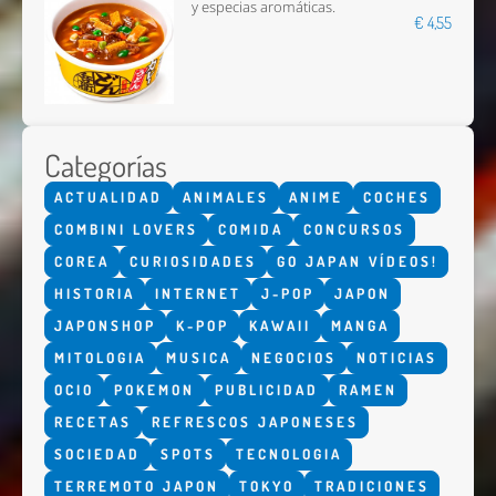
y especias aromáticas.
€ 4,55
Categorías
ACTUALIDAD
ANIMALES
ANIME
COCHES
COMBINI LOVERS
COMIDA
CONCURSOS
COREA
CURIOSIDADES
GO JAPAN VÍDEOS!
HISTORIA
INTERNET
J-POP
JAPON
JAPONSHOP
K-POP
KAWAII
MANGA
MITOLOGIA
MUSICA
NEGOCIOS
NOTICIAS
OCIO
POKEMON
PUBLICIDAD
RAMEN
RECETAS
REFRESCOS JAPONESES
SOCIEDAD
SPOTS
TECNOLOGIA
TERREMOTO JAPON
TOKYO
TRADICIONES