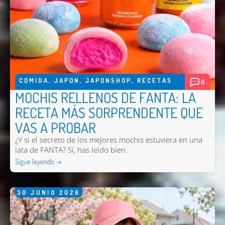
COMIDA
,
JAPON
,
JAPONSHOP
,
RECETAS
0
MOCHIS RELLENOS DE FANTA: LA
RECETA MÁS SORPRENDENTE QUE
VAS A PROBAR
¿Y si el secreto de los mejores mochis estuviera en una
lata de FANTA? Sí, has leído bien.
Sigue leyendo →
30
JUNIO
2026