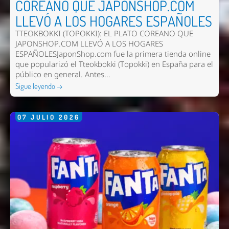
COREANO QUE JAPONSHOP.COM
LLEVÓ A LOS HOGARES ESPAÑOLES
TTEOKBOKKI (TOPOKKI): EL PLATO COREANO QUE
JAPONSHOP.COM LLEVÓ A LOS HOGARES
ESPAÑOLESJaponShop.com fue la primera tienda online
que popularizó el Tteokbokki (Topokki) en España para el
público en general. Antes...
Sigue leyendo →
07
JULIO
2026