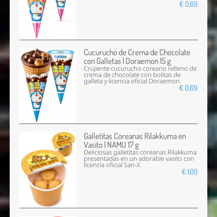
€ 0,69
Cucurucho de Crema de Chocolate
con Galletas | Doraemon 15 g
Crujiente cucurucho coreano relleno de
crema de chocolate con bolitas de
galleta y licencia oficial Doraemon.
€ 0,69
Galletitas Coreanas Rilakkuma en
Vasito | NAMU 17 g
Deliciosas galletitas coreanas Rilakkuma
presentadas en un adorable vasito con
licencia oficial San-X.
€ 1,00