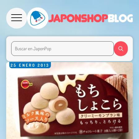
25
ENERO
2013