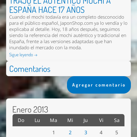
TRAJO EL AUTÉNTICO MOCHI A
ESPAÑA HACE 17 AÑOS
Cuando el mochi todavía era un completo desconocido
para el público español, JaponShop.com ya lo vendía y lo
explicaba al detalle. Hoy, 18 años después, seguimos
siendo la referencia del mochi auténtico y tradicional en
España, frente a las versiones adaptadas que han
inundado el mercado con la moda.
Sigue leyendo →
Comentarios
Agregar comentario
Enero 2013
Do
Lu
Ma
Mi
Ju
Vi
Sa
1
2
3
4
5