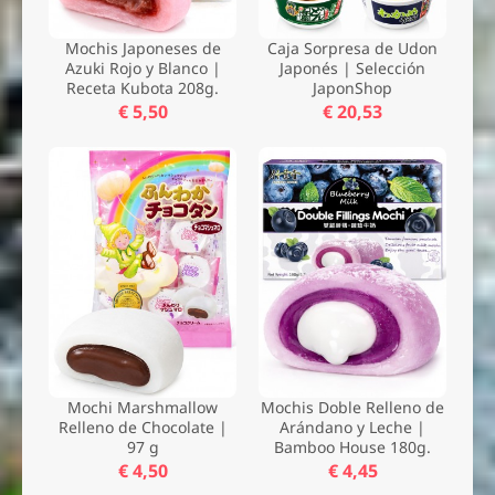
Mochis Japoneses de
Caja Sorpresa de Udon
Azuki Rojo y Blanco |
Japonés | Selección
Receta Kubota 208g.
JaponShop
€ 5,50
€ 20,53
Mochi Marshmallow
Mochis Doble Relleno de
Relleno de Chocolate |
Arándano y Leche |
97 g
Bamboo House 180g.
€ 4,50
€ 4,45