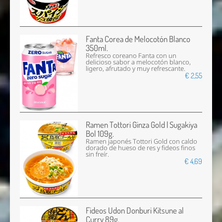
Fanta Corea de Melocotón Blanco
350ml.
Refresco coreano Fanta con un
delicioso sabor a melocotón blanco,
ligero, afrutado y muy refrescante.
€ 2,55
Ramen Tottori Ginza Gold | Sugakiya
Bol 109g.
Ramen japonés Tottori Gold con caldo
dorado de hueso de res y fideos finos
sin freír.
€ 4,69
Fideos Udon Donburi Kitsune al
Curry 89g.