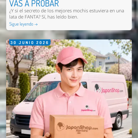
VAS A PROBAR
¿Y si el secreto de los mejores mochis estuviera en una
lata de FANTA? Sí, has leído bien.
Sigue leyendo →
30
JUNIO
2026