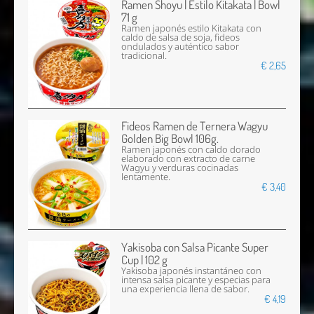
Ramen Shoyu | Estilo Kitakata | Bowl
71 g
Ramen japonés estilo Kitakata con
caldo de salsa de soja, fideos
ondulados y auténtico sabor
tradicional.
€ 2,65
Fideos Ramen de Ternera Wagyu
Golden Big Bowl 106g.
Ramen japonés con caldo dorado
elaborado con extracto de carne
Wagyu y verduras cocinadas
lentamente.
€ 3,40
Yakisoba con Salsa Picante Super
Cup | 102 g
Yakisoba japonés instantáneo con
intensa salsa picante y especias para
una experiencia llena de sabor.
€ 4,19