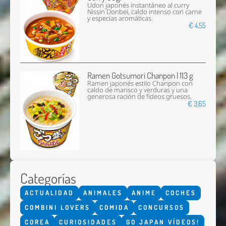
Udon japonés instantáneo al curry
Nissin Donbei, caldo intenso con carne
y especias aromáticas.
€ 4,55
Ramen Gotsumori Chanpon | 113 g
Ramen japonés estilo Chanpon con
caldo de marisco y verduras y una
generosa ración de fideos gruesos.
€ 3,65
Categorías
ACTUALIDAD
ANIMALES
ANIME
COCHES
COMBINI LOVERS
COMIDA
CONCURSOS
COREA
CURIOSIDADES
GO JAPAN VÍDEOS!