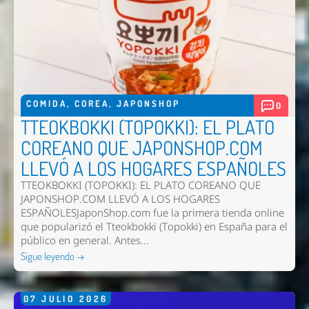
COMIDA
,
COREA
,
JAPONSHOP
0
TTEOKBOKKI (TOPOKKI): EL PLATO
COREANO QUE JAPONSHOP.COM
LLEVÓ A LOS HOGARES ESPAÑOLES
TTEOKBOKKI (TOPOKKI): EL PLATO COREANO QUE
JAPONSHOP.COM LLEVÓ A LOS HOGARES
ESPAÑOLESJaponShop.com fue la primera tienda online
que popularizó el Tteokbokki (Topokki) en España para el
público en general. Antes...
Nombre *
Sigue leyendo →
Email *
07
JULIO
2026
Comentario *