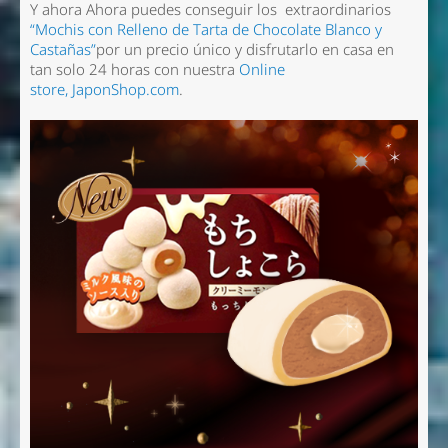
Y ahora Ahora puedes conseguir los extraordinarios
“Mochis con Relleno de Tarta de Chocolate Blanco y
Castañas”
por un precio único y disfrutarlo en casa en
tan solo 24 horas con nuestra
Online
store, JaponShop.com
.