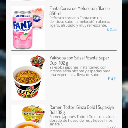
Fanta Corea de Melocotón Blanco
350ml.
Refresco coreano Fanta con un
delicioso sabor a melocotón blanco,
ligero, afrutado y muy refrescante.
€ 2,55
Yakisoba con Salsa Picante Super
Cup | 102 g
Yakisoba japonés instantáneo con
intensa salsa picante y especias para
una experiencia llena de sabor.
€ 4,19
Ramen Tottori Ginza Gold | Sugakiya
Bol 109g.
Ramen japonés Tottori Gold con caldo
dorado de hueso de res y fideos finos
sin freír.