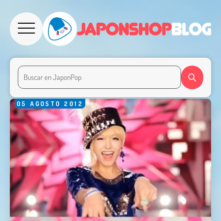
05
AGOSTO
2012