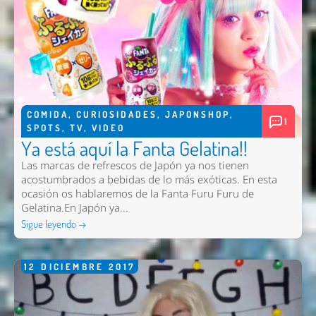
COMIDA
,
CURIOSIDADES
,
JAPONSHOP
,
1
SPOTS
,
TV
,
VIDEO
Ya está aquí la Fanta Gelatina!!
Las marcas de refrescos de Japón ya nos tienen
acostumbrados a bebidas de lo más exóticas. En esta
ocasión os hablaremos de la Fanta Furu Furu de
Gelatina.En Japón ya...
Sigue leyendo →
12
DICIEMBRE
2017