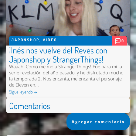
JAPONSHOP
,
VIDEO
0
¡Inés nos vuelve del Revés con
Japonshop y StrangerThings!
Waaah! Como me mola StrangerThings! Fue para mi la
serie revelación del año pasado, y he disfrutado mucho
la temporada 2. Nos encanta, me encanta el personaje
de Eleven en...
Sigue leyendo →
Comentarios
Agregar comentario