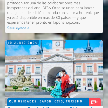
protagonizar una de las colaboraciones más
inesperadas del año. BTS y Oreo se unen para lanzar
una galleta de edición limitada con sabor a hotteok que
ya está disponible en más de 80 países — y que
esperamos tener pronto en
JaponShop.com
.
Sigue leyendo →
19
JUNIO
2024
Nombre *
Email *
Comentario *
CURIOSIDADES
,
JAPON
,
OCIO
,
TURISMO
0