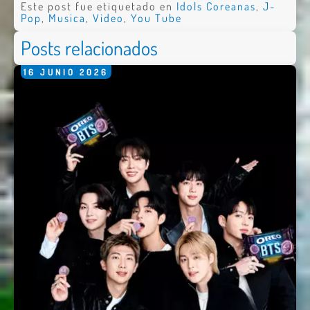
Este post fue etiquetado en
Idols Coreanas
,
J-
Pop
,
Musica
,
Video
,
You Tube
Posts relacionados
16
JUNIO
2026