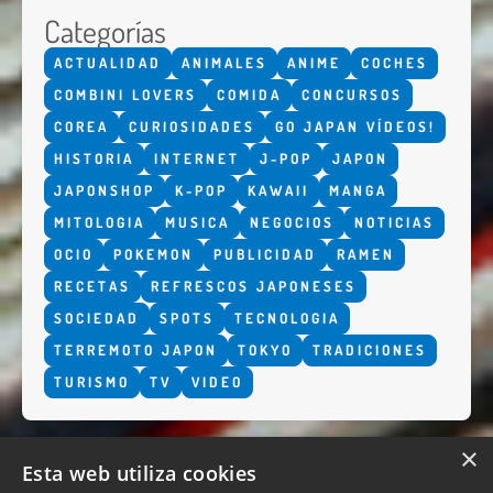
Categorías
ACTUALIDAD
ANIMALES
ANIME
COCHES
COMBINI LOVERS
COMIDA
CONCURSOS
COREA
CURIOSIDADES
GO JAPAN VÍDEOS!
HISTORIA
INTERNET
J-POP
JAPON
JAPONSHOP
K-POP
KAWAII
MANGA
MITOLOGIA
MUSICA
NEGOCIOS
NOTICIAS
OCIO
POKEMON
PUBLICIDAD
RAMEN
RECETAS
REFRESCOS JAPONESES
SOCIEDAD
SPOTS
TECNOLOGIA
TERREMOTO JAPON
TOKYO
TRADICIONES
TURISMO
TV
VIDEO
×
Esta web utiliza cookies