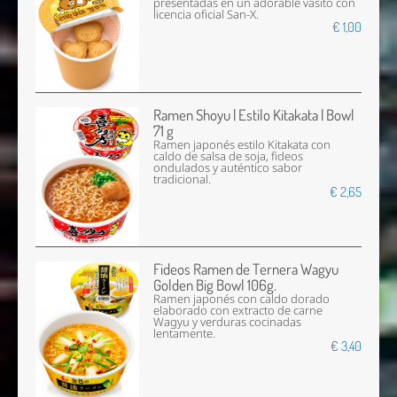
presentadas en un adorable vasito con
licencia oficial San-X.
€ 1,00
Ramen Shoyu | Estilo Kitakata | Bowl
71 g
Ramen japonés estilo Kitakata con
caldo de salsa de soja, fideos
ondulados y auténtico sabor
tradicional.
€ 2,65
Fideos Ramen de Ternera Wagyu
Golden Big Bowl 106g.
Ramen japonés con caldo dorado
elaborado con extracto de carne
Wagyu y verduras cocinadas
lentamente.
€ 3,40