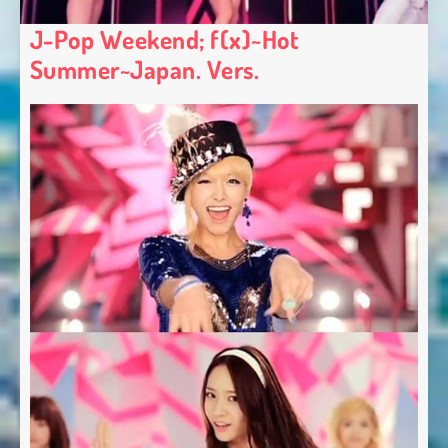
J-Pop Weekend; f(x)~Hot
Summer~Japan. Vers.