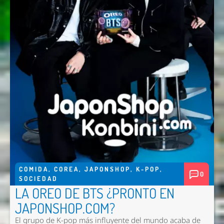
COMIDA
,
COREA
,
JAPONSHOP
,
K-POP
,
0
SOCIEDAD
LA OREO DE BTS ¿PRONTO EN
JAPONSHOP.COM?
El grupo de K-pop más influyente del mundo acaba de