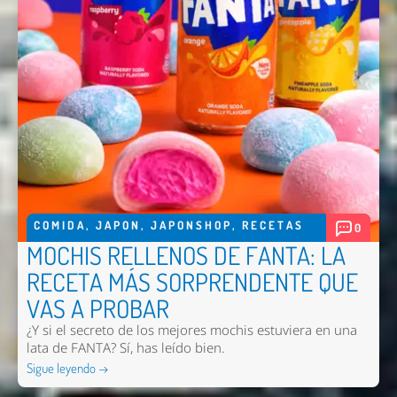
COMIDA
,
JAPON
,
JAPONSHOP
,
RECETAS
0
MOCHIS RELLENOS DE FANTA: LA
RECETA MÁS SORPRENDENTE QUE
VAS A PROBAR
¿Y si el secreto de los mejores mochis estuviera en una
lata de FANTA? Sí, has leído bien.
Nombre *
Sigue leyendo →
Email *