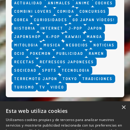
ACTUALIDAD
ANIMALES
ANIME
COCHES
COMBINI LOVERS
COMIDA
CONCURSOS
COREA
CURIOSIDADES
GO JAPAN VÍDEOS!
HISTORIA
INTERNET
J-POP
JAPON
JAPONSHOP
K-POP
KAWAII
MANGA
MITOLOGIA
MUSICA
NEGOCIOS
NOTICIAS
OCIO
POKEMON
PUBLICIDAD
RAMEN
RECETAS
REFRESCOS JAPONESES
SOCIEDAD
SPOTS
TECNOLOGIA
TERREMOTO JAPON
TOKYO
TRADICIONES
TURISMO
TV
VIDEO
×
Esta web utiliza cookies
Utilizamos cookies propias y de terceros para analizar nuestros
servicios y mostrarte publicidad relacionada con tus preferencias en