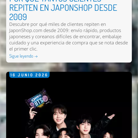
REPITEN EN JAPONSHOP DESDE
2009
Descubre por qué miles de clientes repiten en
JaponShop.com desde 2009: envío rápido, productos
japoneses y coreanos difíciles de encontrar, embalaje
cuidado y una experiencia de compra que se nota desde
el primer clic.
Sigue leyendo →
16
JUNIO
2026