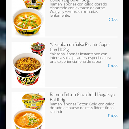
Ramen japonés con caldo dorado
elaborado con extracto de carne
Wagyu y verduras cocinadas
lentamente.
€ 3,55
Yakisoba con Salsa Picante Super
Cup | 102 g
Yakisoba japonés instantáneo con
intensa salsa picante y especias para
una experiencia llena de sabor.
€ 4,25
Ramen Tottori Ginza Gold | Sugakiya
Bol 109g.
Ramen japonés Tottori Gold con caldo
dorado de hueso de res y fideos finos
sin freír.
€ 4,85