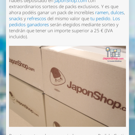
habéis depositado en
JaponShop.com
con
extraordinarios sorteos de packs exclusivos. Y es que
ahora podéis ganar un pack de increíbles
ramen
,
dulces
,
snack
s y
refrescos
del mismo valor que
tu pedido
.
Los
pedidos ganadores
serán elegidos mediante sorteo y
tendrán que tener un importe superior a 25 € (IVA
incluido).