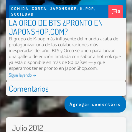
COMIDA
,
COREA
,
JAPONSHOP
,
K-POP
,
0
SOCIEDAD
LA OREO DE BTS ¿PRONTO EN
JAPONSHOP.COM?
El grupo de K-pop más influyente del mundo acaba de
protagonizar una de las colaboraciones más
inesperadas del año. BTS y Oreo se unen para lanzar
una galleta de edición limitada con sabor a hotteok que
ya está disponible en más de 80 países — y que
esperamos tener pronto en
JaponShop.com
.
Sigue leyendo →
Comentarios
Agregar comentario
Julio 2012