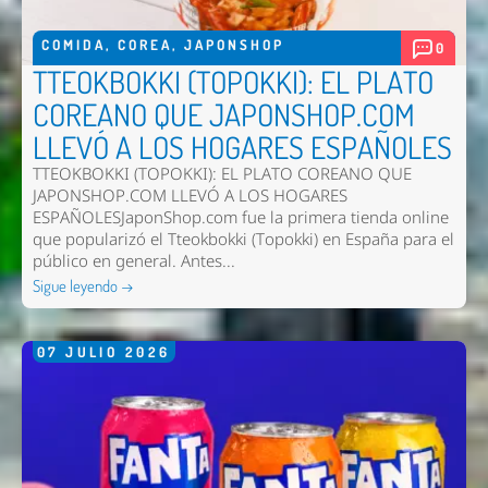
COMIDA
,
COREA
,
JAPONSHOP
0
TTEOKBOKKI (TOPOKKI): EL PLATO
COREANO QUE JAPONSHOP.COM
LLEVÓ A LOS HOGARES ESPAÑOLES
TTEOKBOKKI (TOPOKKI): EL PLATO COREANO QUE
JAPONSHOP.COM LLEVÓ A LOS HOGARES
ESPAÑOLESJaponShop.com fue la primera tienda online
que popularizó el Tteokbokki (Topokki) en España para el
público en general. Antes...
Sigue leyendo →
07
JULIO
2026