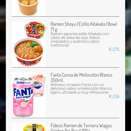
Ramen Shoyu | Estilo Kitakata | Bowl
71 g
Ramen japonés estilo Kitakata con
caldo de salsa de soja, fideos
ondulados y auténtico sabor
tradicional.
€ 2,75
Fanta Corea de Melocotón Blanco
350ml.
Refresco coreano Fanta con un
delicioso sabor a melocotón blanco,
ligero, afrutado y muy refrescante.
€ 2,55
Fideos Ramen de Ternera Wagyu
Golden Big Bowl 106g.