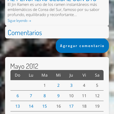
El Jin Ramen es uno de los ramen instantáneos más
emblemáticos de Corea del Sur, famoso por su sabor
profundo, equilibrado y reconfortante...
Sigue leyendo →
Comentarios
Agregar comentario
Mayo 2012
Do
Lu
Ma
Mi
Ju
Vi
Sa
1
2
3
4
5
6
7
8
9
10
11
12
13
14
15
16
17
18
19