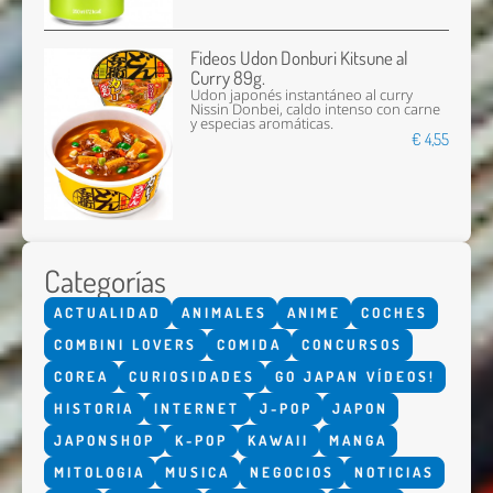
Fideos Udon Donburi Kitsune al
Curry 89g.
Udon japonés instantáneo al curry
Nissin Donbei, caldo intenso con carne
y especias aromáticas.
€ 4,55
Categorías
ACTUALIDAD
ANIMALES
ANIME
COCHES
COMBINI LOVERS
COMIDA
CONCURSOS
COREA
CURIOSIDADES
GO JAPAN VÍDEOS!
HISTORIA
INTERNET
J-POP
JAPON
JAPONSHOP
K-POP
KAWAII
MANGA
MITOLOGIA
MUSICA
NEGOCIOS
NOTICIAS