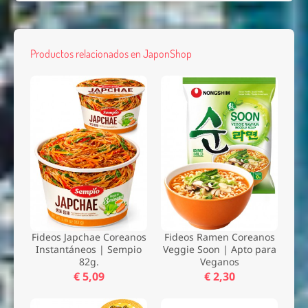
Productos relacionados en JaponShop
Fideos Japchae Coreanos
Fideos Ramen Coreanos
Instantáneos | Sempio
Veggie Soon | Apto para
82g.
Veganos
€ 5,09
€ 2,30