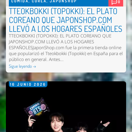
COMIDA
,
COREA
,
JAPONSHOP
0
TTEOKBOKKI (TOPOKKI): EL PLATO
COREANO QUE JAPONSHOP.COM
LLEVÓ A LOS HOGARES ESPAÑOLES
TTEOKBOKKI (TOPOKKI): EL PLATO COREANO QUE
JAPONSHOP.COM LLEVÓ A LOS HOGARES
ESPAÑOLESJaponShop.com fue la primera tienda online
que popularizó el Tteokbokki (Topokki) en España para el
público en general. Antes...
Sigue leyendo →
16
JUNIO
2026