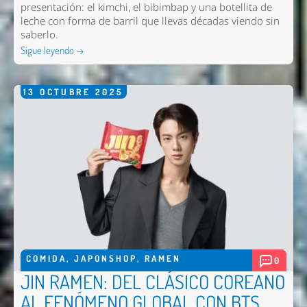
presentación: el kimchi, el bibimbap y una botellita de
leche con forma de barril que llevas décadas viendo sin
saberlo.
Sigue leyendo →
13
OCTUBRE
2025
COMIDA
,
JAPONSHOP
,
RAMEN
0
JIN RAMEN: DEL CLÁSICO COREANO
AL FENÓMENO GLOBAL CON BTS