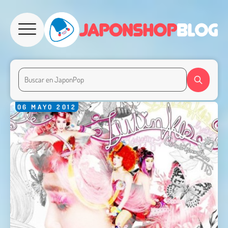
06
MAYO
2012