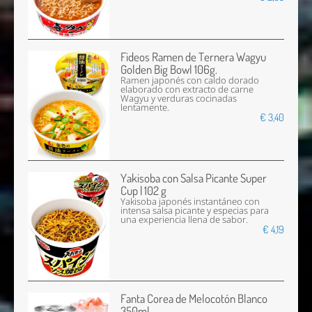
Fideos Ramen de Ternera Wagyu
Golden Big Bowl 106g.
Ramen japonés con caldo dorado
elaborado con extracto de carne
Wagyu y verduras cocinadas
lentamente.
€ 3,40
Yakisoba con Salsa Picante Super
Cup | 102 g
Yakisoba japonés instantáneo con
intensa salsa picante y especias para
una experiencia llena de sabor.
€ 4,19
Fanta Corea de Melocotón Blanco
350ml.