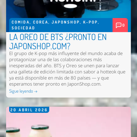
COMIDA
,
COREA
,
JAPONSHOP
,
K-POP
,
0
SOCIEDAD
Nombre *
LA OREO DE BTS ¿PRONTO EN
Email *
JAPONSHOP.COM?
Comentario *
El grupo de K-pop más influyente del mundo acaba de
protagonizar una de las colaboraciones más
inesperadas del año. BTS y Oreo se unen para lanzar
una galleta de edición limitada con sabor a hotteok que
ya está disponible en más de 80 países — y que
esperamos tener pronto en
JaponShop.com
.
Sigue leyendo →
20
ABRIL
2026
Enviar