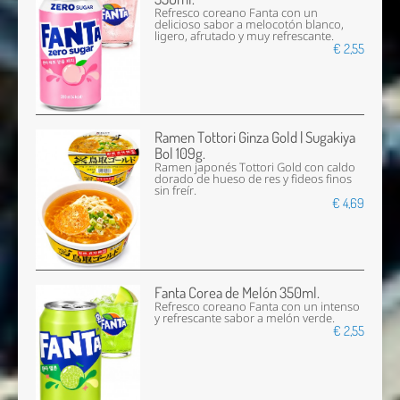
Refresco coreano Fanta con un
delicioso sabor a melocotón blanco,
ligero, afrutado y muy refrescante.
€ 2,55
Ramen Tottori Ginza Gold | Sugakiya
Bol 109g.
Ramen japonés Tottori Gold con caldo
dorado de hueso de res y fideos finos
sin freír.
€ 4,69
Fanta Corea de Melón 350ml.
Refresco coreano Fanta con un intenso
y refrescante sabor a melón verde.
€ 2,55