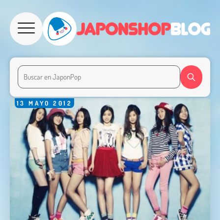
13
MAYO
2012