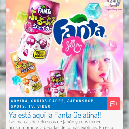
Enviar
COMIDA
,
CURIOSIDADES
,
JAPONSHOP
,
1
SPOTS
,
TV
,
VIDEO
Ya está aquí la Fanta Gelatina!!
Las marcas de refrescos de Japón ya nos tienen
acostumbrados a bebidas de lo más exóticas. En esta