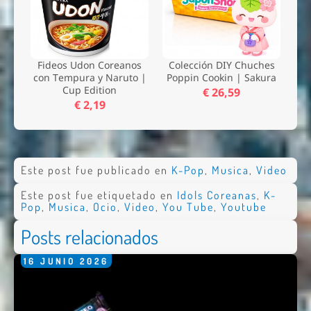
Fideos Udon Coreanos
Colección DIY Chuches
con Tempura y Naruto |
Poppin Cookin | Sakura
Cup Edition
€ 26,59
€ 2,19
Este post fue publicado en
K-Pop
,
Musica
,
Video
Este post fue etiquetado en
Idols Coreanas
,
K-
Pop
,
Musica
,
Ocio
,
Video
,
You Tube
,
Youtube
Posts relacionados
16
JUNIO
2026