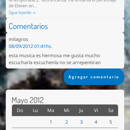
de Eleven en...
Sigue leyendo →
Comentarios
milagros
08/09/2012 01:41hs.
esta musica es hermosa me gusta mucho
escucharla escuchenla no se arrepentiran
Agregar comentario
Mayo 2012
Do
Lu
Ma
Mi
Ju
Vi
Sa
1
2
3
4
5