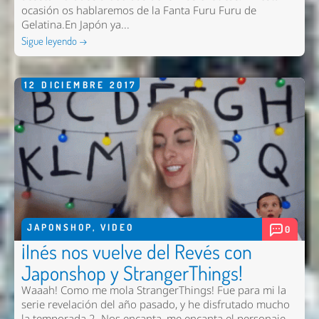
ocasión os hablaremos de la Fanta Furu Furu de
Gelatina.En Japón ya...
Sigue leyendo →
12
DICIEMBRE
2017
JAPONSHOP
,
VIDEO
0
¡Inés nos vuelve del Revés con
Japonshop y StrangerThings!
Waaah! Como me mola StrangerThings! Fue para mi la
serie revelación del año pasado, y he disfrutado mucho
la temporada 2. Nos encanta, me encanta el personaje