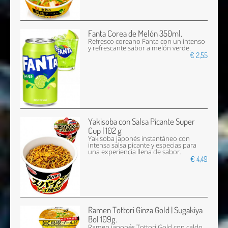
Fanta Corea de Melón 350ml.
Refresco coreano Fanta con un intenso
y refrescante sabor a melón verde.
€ 2,55
Yakisoba con Salsa Picante Super
Cup | 102 g
Yakisoba japonés instantáneo con
intensa salsa picante y especias para
una experiencia llena de sabor.
€ 4,49
Ramen Tottori Ginza Gold | Sugakiya
Bol 109g.
Ramen japonés Tottori Gold con caldo