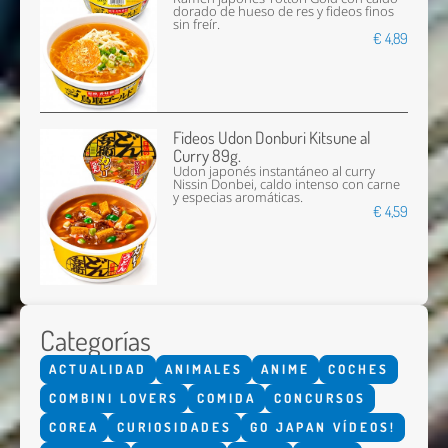
dorado de hueso de res y fideos finos
sin freír.
€ 4,89
Fideos Udon Donburi Kitsune al
Curry 89g.
Udon japonés instantáneo al curry
Nissin Donbei, caldo intenso con carne
y especias aromáticas.
€ 4,59
Categorías
ACTUALIDAD
ANIMALES
ANIME
COCHES
COMBINI LOVERS
COMIDA
CONCURSOS
COREA
CURIOSIDADES
GO JAPAN VÍDEOS!