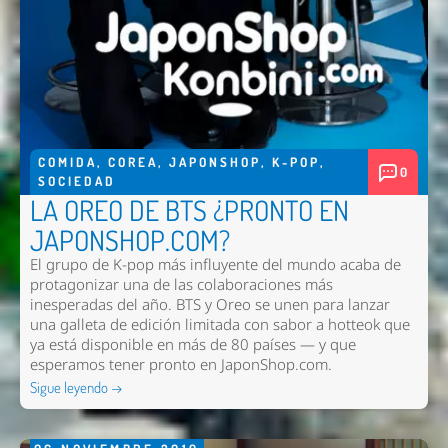
COMIDA
,
COREA
,
JAPONSHOP
,
K-POP
,
0
SOCIEDAD
LA OREO DE BTS ¿PRONTO EN
JAPONSHOP.COM?
El grupo de K-pop más influyente del mundo acaba de
protagonizar una de las colaboraciones más
inesperadas del año. BTS y Oreo se unen para lanzar
una galleta de edición limitada con sabor a hotteok que
ya está disponible en más de 80 países — y que
esperamos tener pronto en
JaponShop.com
.
Sigue leyendo →