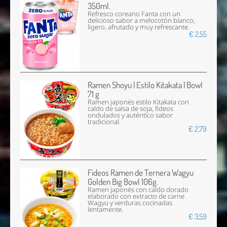
350ml.
Refresco coreano Fanta con un
delicioso sabor a melocotón blanco,
ligero, afrutado y muy refrescante.
€ 2,55
Ramen Shoyu | Estilo Kitakata | Bowl
71 g
Ramen japonés estilo Kitakata con
caldo de salsa de soja, fideos
ondulados y auténtico sabor
tradicional.
€ 2,79
Fideos Ramen de Ternera Wagyu
Golden Big Bowl 106g.
Ramen japonés con caldo dorado
elaborado con extracto de carne
Wagyu y verduras cocinadas
lentamente.
€ 3,59