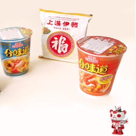
*
rio *