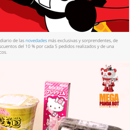
diario de las
novedades
más exclusivas y sorprendentes, de
escuentos del 10 % por cada 5 pedidos realizados y de una
cos.