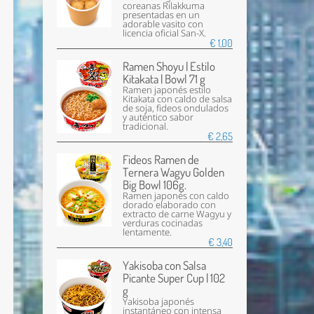
coreanas Rilakkuma
presentadas en un
adorable vasito con
licencia oficial San-X.
€ 1,00
Ramen Shoyu | Estilo
Kitakata | Bowl 71 g
Ramen japonés estilo
Kitakata con caldo de salsa
de soja, fideos ondulados
y auténtico sabor
tradicional.
€ 2,65
Fideos Ramen de
Ternera Wagyu Golden
Big Bowl 106g.
Ramen japonés con caldo
dorado elaborado con
extracto de carne Wagyu y
verduras cocinadas
lentamente.
€ 3,40
Yakisoba con Salsa
Picante Super Cup | 102
g
Yakisoba japonés
instantáneo con intensa