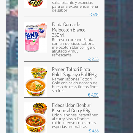
salsa picante y especias
para una experiencia llena
de sabor.
€ 4,19
Fanta Corea de
Melocotón Blanco
350ml.
Refresco coreano Fanta
con un delicioso sabor a
melocotón blanco, ligero,
afrutado y muy
refrescante.
€ 2,55
Ramen Tottori Ginza
Gold | Sugakiya Bol 109g.
Ramen japonés Tottori
Gold con caldo dorado de
hueso de res y fideos finos
sin freír.
€ 4,69
Fideos Udon Donburi
Kitsune al Curry 89g.
Udon japonés instantáneo
al curry Nissin Donbei,
caldo intenso con carne y
especias aromáticas.
€ 4,55