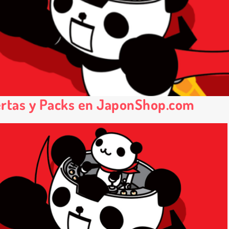
ertas y Packs en JaponShop.com