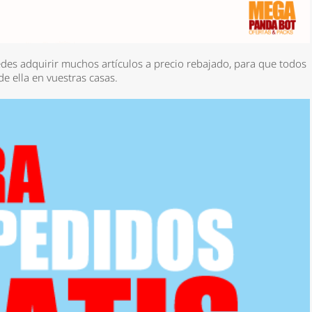
des adquirir muchos artículos a precio rebajado, para que todos
de ella en vuestras casas.