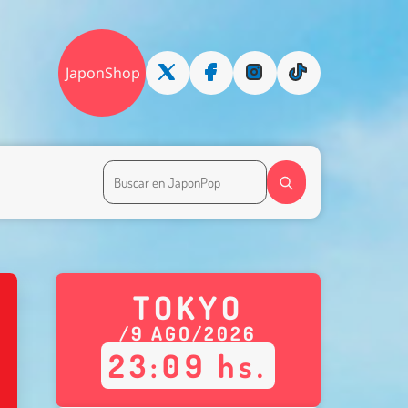
JaponShop
TOKYO
/
9
AGO
/
2026
23
:
09
hs.