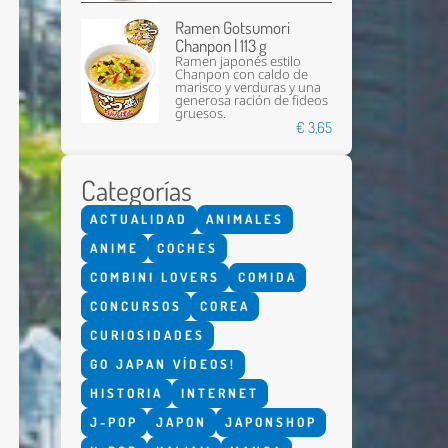
Ramen Gotsumori
Chanpon | 113 g
Ramen japonés estilo
Chanpon con caldo de
marisco y verduras y una
generosa ración de fideos
gruesos.
€ 3,65
Categorías
Enviar
ACTUALIDAD
ANIMALES
ANIME
COCHES
COMBINI LOVERS
COMIDA
CONCURSOS
COREA
CURIOSIDADES
GO JAPAN VÍDEOS!
HISTORIA
INTERNET
J-POP
JAPON
JAPONSHOP