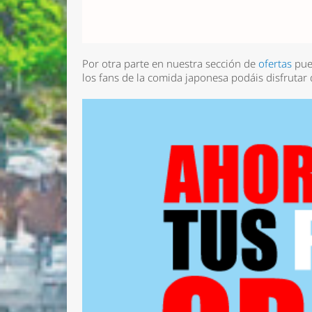
Por otra parte en nuestra sección de
ofertas
pue
los fans de la comida japonesa podáis disfrutar 