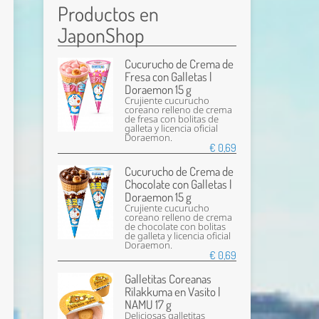
Productos en
JaponShop
Cucurucho de Crema de
Fresa con Galletas |
Doraemon 15 g
Crujiente cucurucho
coreano relleno de crema
de fresa con bolitas de
galleta y licencia oficial
Doraemon.
€ 0,69
Cucurucho de Crema de
Chocolate con Galletas |
Doraemon 15 g
Crujiente cucurucho
coreano relleno de crema
de chocolate con bolitas
de galleta y licencia oficial
Doraemon.
€ 0,69
Galletitas Coreanas
Rilakkuma en Vasito |
NAMU 17 g
Deliciosas galletitas