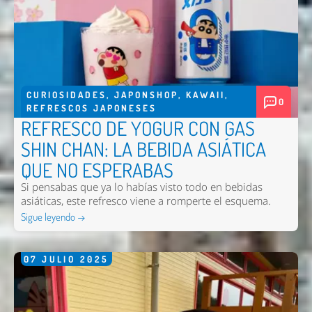
Comentario *
CURIOSIDADES
,
JAPONSHOP
,
KAWAII
,
0
REFRESCOS JAPONESES
REFRESCO DE YOGUR CON GAS
SHIN CHAN: LA BEBIDA ASIÁTICA
QUE NO ESPERABAS
Enviar
Si pensabas que ya lo habías visto todo en bebidas
asiáticas, este refresco viene a romperte el esquema.
Sigue leyendo →
07
JULIO
2025