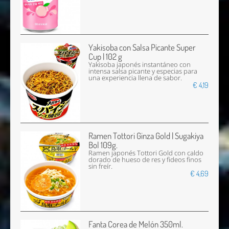
Yakisoba con Salsa Picante Super
Cup | 102 g
Yakisoba japonés instantáneo con
intensa salsa picante y especias para
una experiencia llena de sabor.
€ 4,19
Ramen Tottori Ginza Gold | Sugakiya
Bol 109g.
Ramen japonés Tottori Gold con caldo
dorado de hueso de res y fideos finos
sin freír.
€ 4,69
Fanta Corea de Melón 350ml.