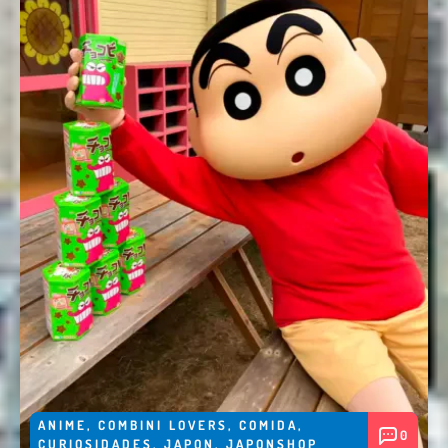
ANIME
,
COMBINI LOVERS
,
COMIDA
,
0
CURIOSIDADES
,
JAPON
,
JAPONSHOP