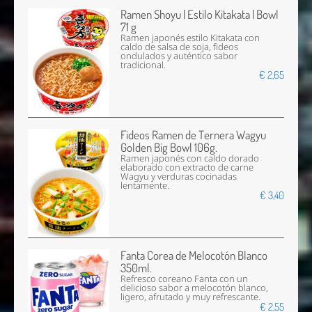
Ramen Shoyu | Estilo Kitakata | Bowl
71 g
Ramen japonés estilo Kitakata con
caldo de salsa de soja, fideos
ondulados y auténtico sabor
tradicional.
€ 2,65
Fideos Ramen de Ternera Wagyu
Golden Big Bowl 106g.
Ramen japonés con caldo dorado
elaborado con extracto de carne
Wagyu y verduras cocinadas
lentamente.
€ 3,40
Fanta Corea de Melocotón Blanco
350ml.
Refresco coreano Fanta con un
delicioso sabor a melocotón blanco,
ligero, afrutado y muy refrescante.
€ 2,55