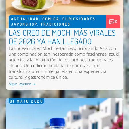
ACTUALIDAD
,
COMIDA
,
CURIOSIDADES
,
0
JAPONSHOP
,
TRADICIONES
LAS OREO DE MOCHI MÁS VIRALES
DE 2026 YA HAN LLEGADO
Las nuevas
Oreo Mochi
están revolucionando Asia con
una combinación tan inesperada como fascinante: azuki,
artemisa y la inspiración de los jardines tradicionales
chinos. Una edición limitada de primavera que
transforma una simple galleta en una experiencia
cultural y gastronómica única.
Sigue leyendo →
01
MAYO
2026