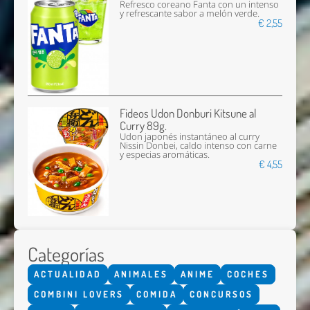
Refresco coreano Fanta con un intenso
y refrescante sabor a melón verde.
€ 2,55
Fideos Udon Donburi Kitsune al
Curry 89g.
Udon japonés instantáneo al curry
Nissin Donbei, caldo intenso con carne
y especias aromáticas.
€ 4,55
Categorías
ACTUALIDAD
ANIMALES
ANIME
COCHES
COMBINI LOVERS
COMIDA
CONCURSOS