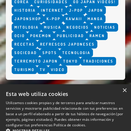
COREA
CURIOSIDADES
GO JAPAN VÍDEOS!
HISTORIA
INTERNET
J-POP
JAPON
JAPONSHOP
K-POP
KAWAII
MANGA
MITOLOGIA
MUSICA
NEGOCIOS
NOTICIAS
OCIO
POKEMON
PUBLICIDAD
RAMEN
RECETAS
REFRESCOS JAPONESES
SOCIEDAD
SPOTS
TECNOLOGIA
TERREMOTO JAPON
TOKYO
TRADICIONES
TURISMO
TV
VIDEO
×
Esta web utiliza cookies
Utilizamos cookies propias y de terceros para analizar nuestros
servicios y mostrarte publicidad relacionada con tus preferencias en
base a un perfil elaborado a partir de tus hábitos de navegación (por
QUIENES SOMOS
ejemplo, páginas visitadas). Puedes obtener más información y
configurar tus preferencias
Política de cookies.
MOSTRAR DETALLES