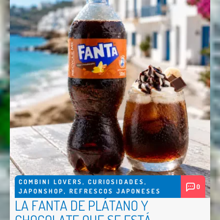
COMBINI LOVERS
,
CURIOSIDADES
,
0
JAPONSHOP
,
REFRESCOS JAPONESES
LA FANTA DE PLÁTANO Y