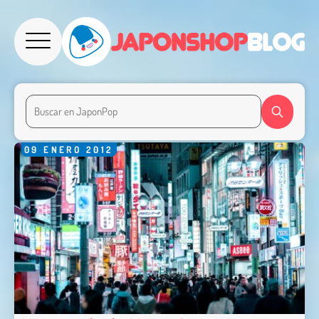
09
ENERO
2012