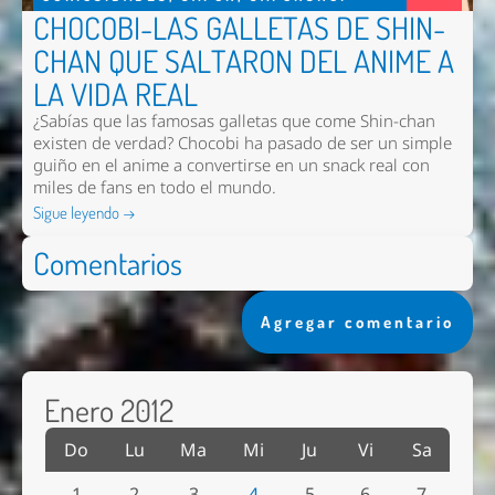
CHOCOBI-LAS GALLETAS DE SHIN-
CHAN QUE SALTARON DEL ANIME A
LA VIDA REAL
¿Sabías que las famosas galletas que come Shin-chan
existen de verdad? Chocobi ha pasado de ser un simple
guiño en el anime a convertirse en un snack real con
miles de fans en todo el mundo.
Sigue leyendo →
Comentarios
Agregar comentario
Enero 2012
Do
Lu
Ma
Mi
Ju
Vi
Sa
1
2
3
4
5
6
7