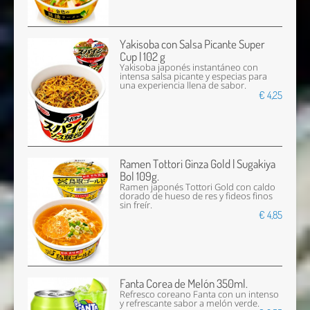
Yakisoba con Salsa Picante Super
Cup | 102 g
Yakisoba japonés instantáneo con
intensa salsa picante y especias para
una experiencia llena de sabor.
€ 4,25
Ramen Tottori Ginza Gold | Sugakiya
Bol 109g.
Ramen japonés Tottori Gold con caldo
dorado de hueso de res y fideos finos
sin freír.
€ 4,85
Fanta Corea de Melón 350ml.
Refresco coreano Fanta con un intenso
y refrescante sabor a melón verde.