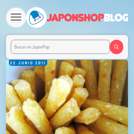
22
JUNIO
2011