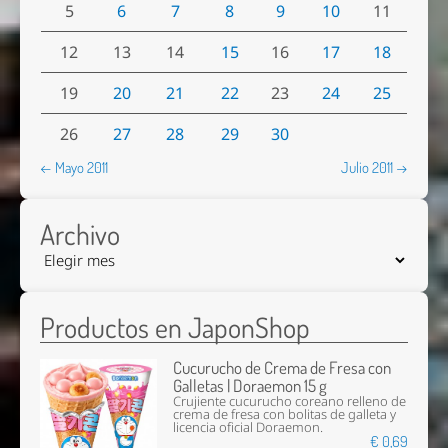
5
6
7
8
9
10
11
12
13
14
15
16
17
18
19
20
21
22
23
24
25
26
27
28
29
30
← Mayo 2011
Julio 2011 →
Archivo
Productos en JaponShop
Cucurucho de Crema de Fresa con
Galletas | Doraemon 15 g
Crujiente cucurucho coreano relleno de
crema de fresa con bolitas de galleta y
licencia oficial Doraemon.
€ 0,69