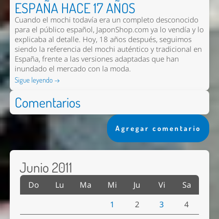
ESPAÑA HACE 17 AÑOS
Cuando el mochi todavía era un completo desconocido
para el público español, JaponShop.com ya lo vendía y lo
explicaba al detalle. Hoy, 18 años después, seguimos
siendo la referencia del mochi auténtico y tradicional en
España, frente a las versiones adaptadas que han
inundado el mercado con la moda.
Sigue leyendo →
Comentarios
Agregar comentario
Junio 2011
Do
Lu
Ma
Mi
Ju
Vi
Sa
1
2
3
4