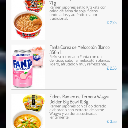
71 g
Ramen japonés estilo Kitakata con
caldo de salsa de soja, fideos
ondulados y auténtico sabor
tradicional.
€ 2,75
Fanta Corea de Melocotón Blanco
350ml.
Refresco coreano Fanta con un
delicioso sabor a melocotón blanco,
ligero, afrutado y muy refrescante.
€ 2,55
Fideos Ramen de Ternera Wagyu
Golden Big Bowl 106g.
Ramen japonés con caldo dorado
elaborado con extracto de carne
Wagyu y verduras cocinadas
lentamente.
€ 3,55