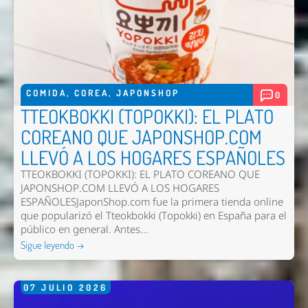
COMIDA
,
COREA
,
JAPONSHOP
0
TTEOKBOKKI (TOPOKKI): EL PLATO
COREANO QUE JAPONSHOP.COM
LLEVÓ A LOS HOGARES ESPAÑOLES
Enviar
TTEOKBOKKI (TOPOKKI): EL PLATO COREANO QUE
JAPONSHOP.COM LLEVÓ A LOS HOGARES
ESPAÑOLESJaponShop.com fue la primera tienda online
que popularizó el Tteokbokki (Topokki) en España para el
público en general. Antes...
Sigue leyendo →
07
JULIO
2026