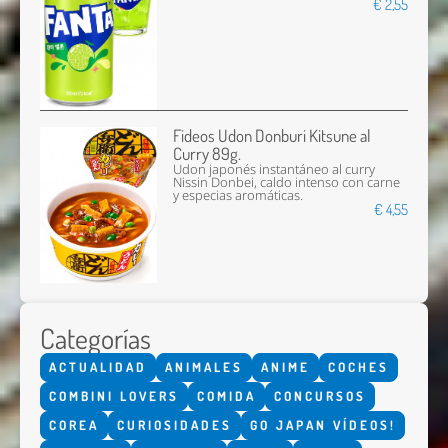
€ 2,55
Fideos Udon Donburi Kitsune al
Curry 89g.
Udon japonés instantáneo al curry
Nissin Donbei, caldo intenso con carne
y especias aromáticas.
€ 4,55
Categorías
ACTUALIDAD
ANIMALES
ANIME
COCHES
COMBINI LOVERS
COMIDA
CONCURSOS
COREA
CURIOSIDADES
GO JAPAN VÍDEOS!