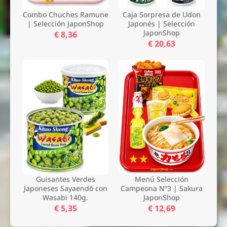
Combo Chuches Ramune
Caja Sorpresa de Udon
| Selección JaponShop
Japonés | Selección
JaponShop
€ 8,36
€ 20,63
Guisantes Verdes
Menú Selección
Japoneses Sayaendō con
Campeona Nº3 | Sakura
Wasabi 140g.
JaponShop
€ 5,35
€ 12,69