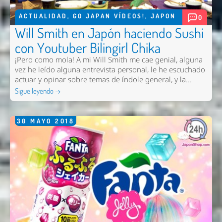
Email *
ACTUALIDAD
,
GO JAPAN VÍDEOS!
,
JAPON
0
Will Smith en Japón haciendo Sushi
Comentario *
con Youtuber Bilingirl Chika
¡Pero como mola! A mi Will Smith me cae genial, alguna
vez he leído alguna entrevista personal, le he escuchado
actuar y opinar sobre temas de índole general, y la...
Sigue leyendo →
30
MAYO
2018
Enviar