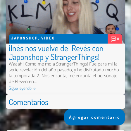
JAPONSHOP
,
VIDEO
0
¡Inés nos vuelve del Revés con
Japonshop y StrangerThings!
Waaah! Como me mola StrangerThings! Fue para mi la
serie revelación del año pasado, y he disfrutado mucho
la temporada 2. Nos encanta, me encanta el personaje
de Eleven en...
Sigue leyendo →
Comentarios
Agregar comentario