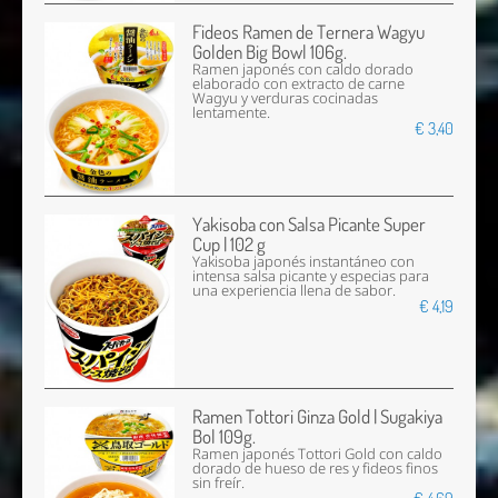
Fideos Ramen de Ternera Wagyu
Golden Big Bowl 106g.
Ramen japonés con caldo dorado
elaborado con extracto de carne
Wagyu y verduras cocinadas
lentamente.
€ 3,40
Yakisoba con Salsa Picante Super
Cup | 102 g
Yakisoba japonés instantáneo con
intensa salsa picante y especias para
una experiencia llena de sabor.
€ 4,19
Ramen Tottori Ginza Gold | Sugakiya
Bol 109g.
Ramen japonés Tottori Gold con caldo
dorado de hueso de res y fideos finos
sin freír.