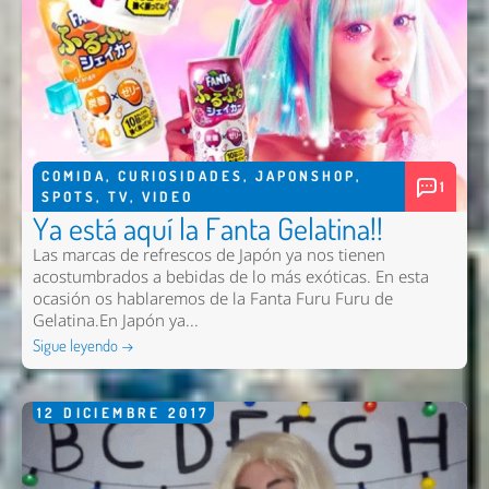
COMIDA
,
CURIOSIDADES
,
JAPONSHOP
,
1
SPOTS
,
TV
,
VIDEO
Ya está aquí la Fanta Gelatina!!
Las marcas de refrescos de Japón ya nos tienen
acostumbrados a bebidas de lo más exóticas. En esta
ocasión os hablaremos de la Fanta Furu Furu de
Gelatina.En Japón ya...
Sigue leyendo →
12
DICIEMBRE
2017