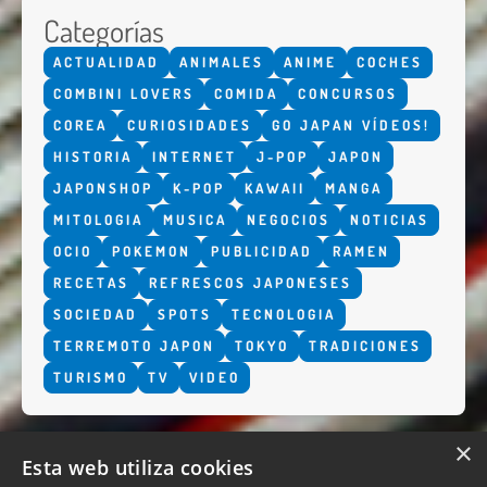
Categorías
ACTUALIDAD
ANIMALES
ANIME
COCHES
COMBINI LOVERS
COMIDA
CONCURSOS
COREA
CURIOSIDADES
GO JAPAN VÍDEOS!
HISTORIA
INTERNET
J-POP
JAPON
JAPONSHOP
K-POP
KAWAII
MANGA
MITOLOGIA
MUSICA
NEGOCIOS
NOTICIAS
OCIO
POKEMON
PUBLICIDAD
RAMEN
RECETAS
REFRESCOS JAPONESES
SOCIEDAD
SPOTS
TECNOLOGIA
TERREMOTO JAPON
TOKYO
TRADICIONES
TURISMO
TV
VIDEO
×
Esta web utiliza cookies