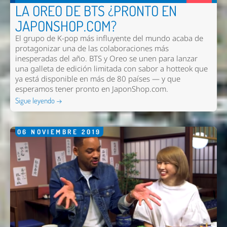
LA OREO DE BTS ¿PRONTO EN
JAPONSHOP.COM?
El grupo de K-pop más influyente del mundo acaba de
protagonizar una de las colaboraciones más
inesperadas del año. BTS y Oreo se unen para lanzar
una galleta de edición limitada con sabor a hotteok que
ya está disponible en más de 80 países — y que
esperamos tener pronto en
JaponShop.com
.
Sigue leyendo →
06
NOVIEMBRE
2019
Nombre *