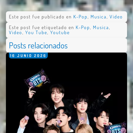
Este post fue publicado en
K-Pop
,
Musica
,
Video
Este post fue etiquetado en
K-Pop
,
Musica
,
Video
,
You Tube
,
Youtube
Posts relacionados
16
JUNIO
2026