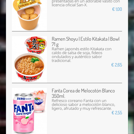
presentadas en un adorable vasito con
licencia oficial San-X.
€ 1,00
Ramen Shoyu | Estilo Kitakata | Bowl
71 g
Ramen japonés estilo Kitakata con
caldo de salsa de soja, fideos
ondulados y auténtico sabor
tradicional.
€ 2,65
Fanta Corea de Melocotón Blanco
350ml.
Refresco coreano Fanta con un
delicioso sabor a melocotón blanco,
ligero, afrutado y muy refrescante.
€ 2,55