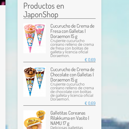
Productos en
JaponShop
Cucurucho de Crema de
Fresa con Galletas |
Doraemon 15 g
Crujiente cucurucho
coreano relleno de crema
de fresa con bolitas de
galleta y licencia oficial
Doraemon.
€ 0,69
Cucurucho de Crema de
Chocolate con Galletas |
Doraemon 15 g
Crujiente cucurucho
coreano relleno de crema
de chocolate con bolitas
de galleta y licencia oficial
Doraemon.
€ 0,69
Galletitas Coreanas
Rilakkuma en Vasito |
NAMU 17 g
Deliciosas galletitas