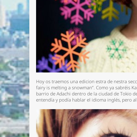
Hoy os traemos una edicion estra de nestra secc
fairy is melting a snowman”. Como ya sabréis Ka
barrio de Adachi dentro de la ciudad de Tokio 
entendía y podía hablar el idioma inglés, pero al