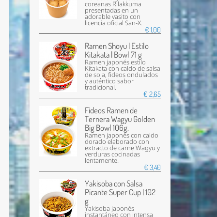
coreanas Rilakkuma
presentadas en un
adorable vasito con
licencia oficial San-X.
€ 1,00
Ramen Shoyu | Estilo
Kitakata | Bowl 71 g
Ramen japonés estilo
Kitakata con caldo de salsa
de soja, fideos ondulados
y auténtico sabor
tradicional.
€ 2,65
Fideos Ramen de
Ternera Wagyu Golden
Big Bowl 106g.
Ramen japonés con caldo
dorado elaborado con
extracto de carne Wagyu y
verduras cocinadas
lentamente.
€ 3,40
Yakisoba con Salsa
Picante Super Cup | 102
g
Yakisoba japonés
instantáneo con intensa