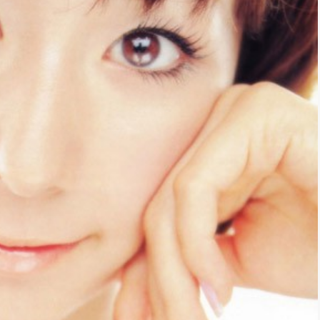
*
rio *