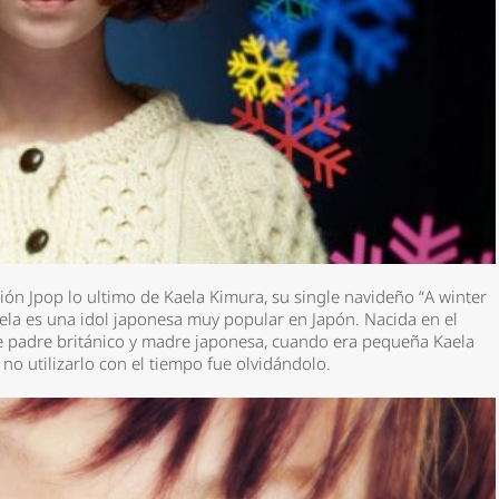
ión Jpop lo ultimo de Kaela Kimura, su single navideño “A winter
ela es una idol japonesa muy popular en Japón. Nacida en el
de padre británico y madre japonesa, cuando era pequeña Kaela
 no utilizarlo con el tiempo fue olvidándolo.