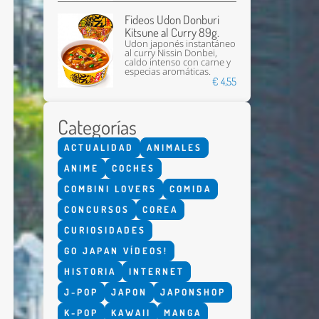
Fideos Udon Donburi
Kitsune al Curry 89g.
Udon japonés instantáneo
al curry Nissin Donbei,
caldo intenso con carne y
especias aromáticas.
€ 4,55
Categorías
Enviar
ACTUALIDAD
ANIMALES
ANIME
COCHES
COMBINI LOVERS
COMIDA
CONCURSOS
COREA
CURIOSIDADES
GO JAPAN VÍDEOS!
HISTORIA
INTERNET
J-POP
JAPON
JAPONSHOP
K-POP
KAWAII
MANGA