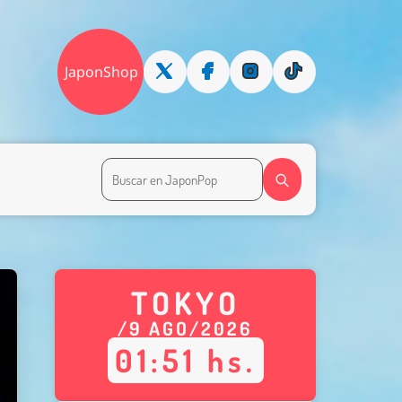
JaponShop
TOKYO
/
9
AGO
/
2026
01
:
52
hs.