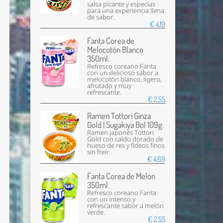
salsa picante y especias
para una experiencia llena
de sabor.
€ 4,19
Fanta Corea de
Melocotón Blanco
350ml.
Refresco coreano Fanta
con un delicioso sabor a
melocotón blanco, ligero,
afrutado y muy
refrescante.
€ 2,55
Ramen Tottori Ginza
Gold | Sugakiya Bol 109g.
Ramen japonés Tottori
Gold con caldo dorado de
hueso de res y fideos finos
sin freír.
€ 4,69
Fanta Corea de Melón
350ml.
Refresco coreano Fanta
con un intenso y
refrescante sabor a melón
verde.
€ 2,55