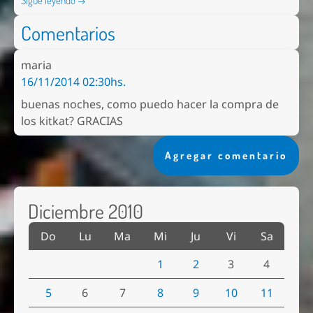
Sigue leyendo →
Comentarios
maria
16/11/2014 02:30hs.
buenas noches, como puedo hacer la compra de
los kitkat? GRACIAS
Agregar comentario
Diciembre 2010
Do
Lu
Ma
Mi
Ju
Vi
Sa
1
2
3
4
5
6
7
8
9
10
11