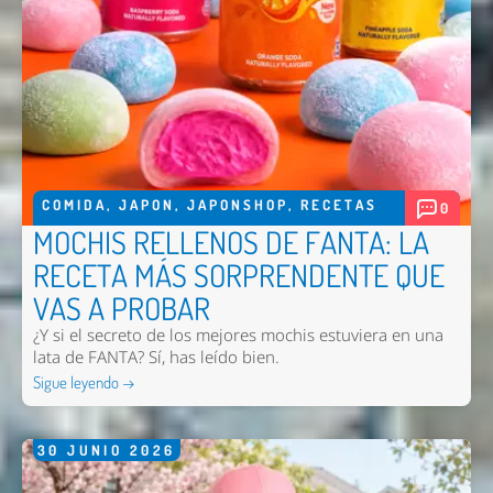
COMIDA
,
JAPON
,
JAPONSHOP
,
RECETAS
0
MOCHIS RELLENOS DE FANTA: LA
RECETA MÁS SORPRENDENTE QUE
VAS A PROBAR
¿Y si el secreto de los mejores mochis estuviera en una
lata de FANTA? Sí, has leído bien.
Sigue leyendo →
30
JUNIO
2026