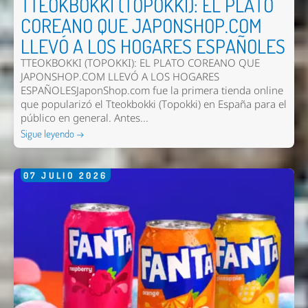
TTEOKBOKKI (TOPOKKI): EL PLATO
COREANO QUE JAPONSHOP.COM
LLEVÓ A LOS HOGARES ESPAÑOLES
TTEOKBOKKI (TOPOKKI): EL PLATO COREANO QUE
JAPONSHOP.COM LLEVÓ A LOS HOGARES
ESPAÑOLESJaponShop.com fue la primera tienda online
que popularizó el Tteokbokki (Topokki) en España para el
público en general. Antes...
Sigue leyendo →
07
JULIO
2026