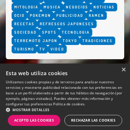
MITOLOGIA
MUSICA
NEGOCIOS
NOTICIAS
OCIO
POKEMON
PUBLICIDAD
RAMEN
RECETAS
REFRESCOS JAPONESES
SOCIEDAD
SPOTS
TECNOLOGIA
TERREMOTO JAPON
TOKYO
TRADICIONES
TURISMO
TV
VIDEO
×
Esta web utiliza cookies
Utilizamos cookies propias y de terceros para analizar nuestros
servicios y mostrarte publicidad relacionada con tus preferencias en
base a un perfil elaborado a partir de tus hábitos de navegación (por
QUIENES SOMOS
ejemplo, páginas visitadas). Puedes obtener más información y
configurar tus preferencias
Política de cookies.
MOSTRAR DETALLES
ACEPTO LAS COOKIES
RECHAZAR LAS COOKIES
Diseño y desarrollo web Perosio