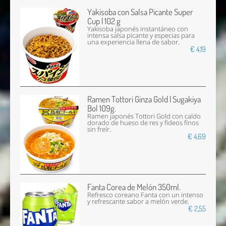
Yakisoba con Salsa Picante Super
Cup | 102 g
Yakisoba japonés instantáneo con
intensa salsa picante y especias para
una experiencia llena de sabor.
€ 4,19
Ramen Tottori Ginza Gold | Sugakiya
Bol 109g.
Ramen japonés Tottori Gold con caldo
dorado de hueso de res y fideos finos
sin freír.
€ 4,69
Fanta Corea de Melón 350ml.
Refresco coreano Fanta con un intenso
y refrescante sabor a melón verde.
€ 2,55