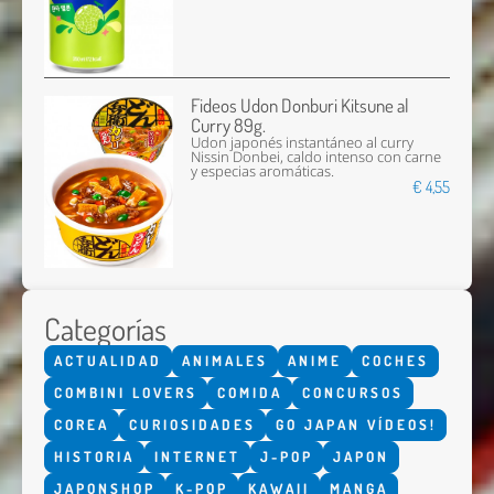
Fideos Udon Donburi Kitsune al
Curry 89g.
Udon japonés instantáneo al curry
Nissin Donbei, caldo intenso con carne
y especias aromáticas.
€ 4,55
Categorías
ACTUALIDAD
ANIMALES
ANIME
COCHES
COMBINI LOVERS
COMIDA
CONCURSOS
COREA
CURIOSIDADES
GO JAPAN VÍDEOS!
HISTORIA
INTERNET
J-POP
JAPON
JAPONSHOP
K-POP
KAWAII
MANGA