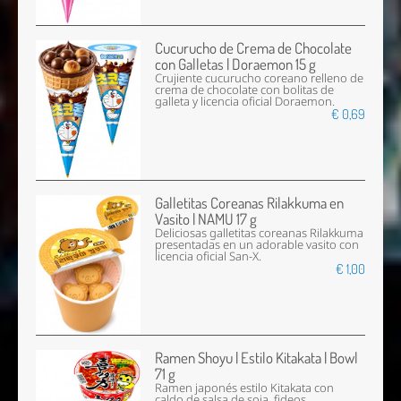
Cucurucho de Crema de Chocolate
con Galletas | Doraemon 15 g
Crujiente cucurucho coreano relleno de
crema de chocolate con bolitas de
galleta y licencia oficial Doraemon.
€ 0,69
Galletitas Coreanas Rilakkuma en
Vasito | NAMU 17 g
Deliciosas galletitas coreanas Rilakkuma
presentadas en un adorable vasito con
licencia oficial San-X.
€ 1,00
Ramen Shoyu | Estilo Kitakata | Bowl
71 g
Ramen japonés estilo Kitakata con
caldo de salsa de soja, fideos