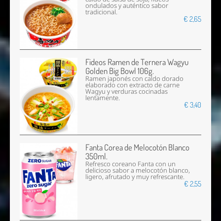
ondulados y auténtico sabor
tradicional.
€ 2,65
Fideos Ramen de Ternera Wagyu
Golden Big Bowl 106g.
Ramen japonés con caldo dorado
elaborado con extracto de carne
Wagyu y verduras cocinadas
lentamente.
€ 3,40
Fanta Corea de Melocotón Blanco
350ml.
Refresco coreano Fanta con un
delicioso sabor a melocotón blanco,
ligero, afrutado y muy refrescante.
€ 2,55