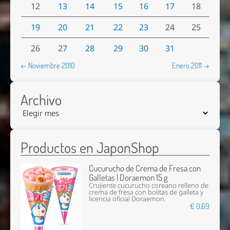
12
13
14
15
16
17
18
19
20
21
22
23
24
25
26
27
28
29
30
31
← Noviembre 2010
Enero 2011 →
Archivo
Productos en JaponShop
Cucurucho de Crema de Fresa con
Galletas | Doraemon 15 g
Crujiente cucurucho coreano relleno de
crema de fresa con bolitas de galleta y
licencia oficial Doraemon.
€ 0,69