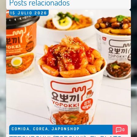
Posts relacionados
15
JULIO
2026
Nombre *
Email *
Comentario *
COMIDA
,
COREA
,
JAPONSHOP
0
Enviar