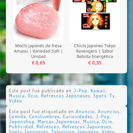
Mochi japonés de fresa
Chicle Japones Tokyo
Amaou | Variedad Soft |
Revengers | Sabor
Unidad
Bebida Energética
€ 0,65
€ 0,35
Este post fue publicado en
J-Pop
,
Kawaii
,
Musica
,
Ocio
,
Refrescos Japoneses
,
Spots
,
Tv
,
Video
Este post fue etiquetado en
Anuncio
,
Anuncios
,
Comida
,
Constumbres
,
Curiosidades
,
J-Pop
,
Japonshop
,
Marcas Japonesas
,
Musica
,
Ocio
,
Publicidad
,
Refrescos
,
Refrescos Japoneses
,
Spots Japoneses
,
Television Japonesa
,
Video
,