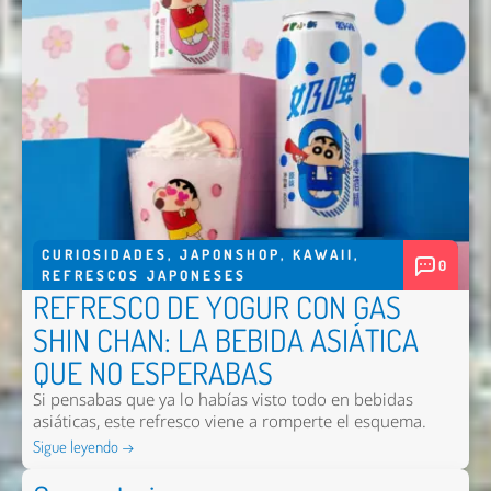
CURIOSIDADES
,
JAPONSHOP
,
KAWAII
,
0
REFRESCOS JAPONESES
REFRESCO DE YOGUR CON GAS
SHIN CHAN: LA BEBIDA ASIÁTICA
QUE NO ESPERABAS
Si pensabas que ya lo habías visto todo en bebidas
asiáticas, este refresco viene a romperte el esquema.
Sigue leyendo →