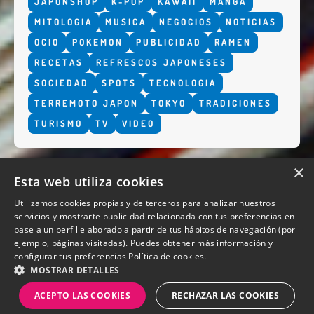
JAPONSHOP
K-POP
KAWAII
MANGA
MITOLOGIA
MUSICA
NEGOCIOS
NOTICIAS
OCIO
POKEMON
PUBLICIDAD
RAMEN
RECETAS
REFRESCOS JAPONESES
SOCIEDAD
SPOTS
TECNOLOGIA
TERREMOTO JAPON
TOKYO
TRADICIONES
TURISMO
TV
VIDEO
×
Esta web utiliza cookies
Utilizamos cookies propias y de terceros para analizar nuestros
servicios y mostrarte publicidad relacionada con tus preferencias en
base a un perfil elaborado a partir de tus hábitos de navegación (por
QUIENES SOMOS
ejemplo, páginas visitadas). Puedes obtener más información y
configurar tus preferencias
Política de cookies.
MOSTRAR DETALLES
ACEPTO LAS COOKIES
RECHAZAR LAS COOKIES
Diseño y desarrollo web Perosio