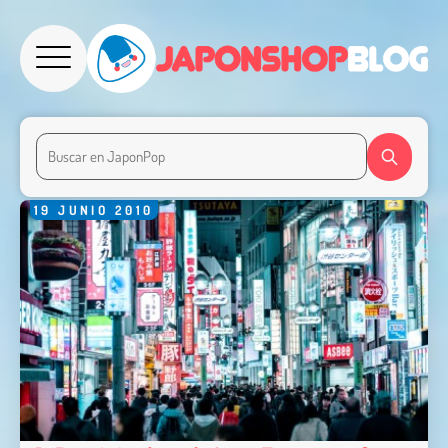
19
JUNIO
2010