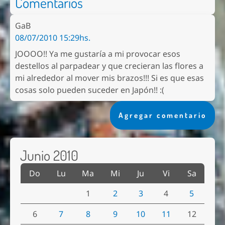
Comentarios
GaB
08/07/2010 15:29hs.
JOOOO!! Ya me gustaría a mi provocar esos
destellos al parpadear y que crecieran las flores a
mi alrededor al mover mis brazos!!! Si es que esas
cosas solo pueden suceder en Japón!! :(
Agregar comentario
Junio 2010
Do
Lu
Ma
Mi
Ju
Vi
Sa
1
2
3
4
5
6
7
8
9
10
11
12