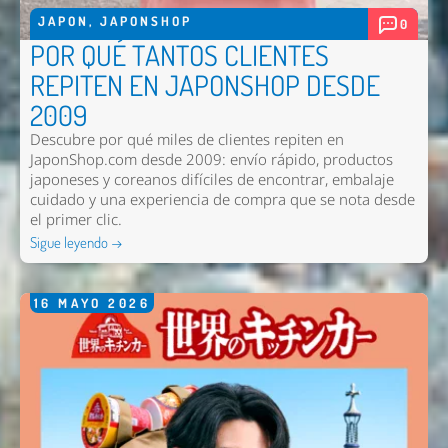
JAPON
,
JAPONSHOP
0
POR QUÉ TANTOS CLIENTES
REPITEN EN JAPONSHOP DESDE
2009
Descubre por qué miles de clientes repiten en
JaponShop.com desde 2009: envío rápido, productos
japoneses y coreanos difíciles de encontrar, embalaje
cuidado y una experiencia de compra que se nota desde
el primer clic.
Sigue leyendo →
16
MAYO
2026