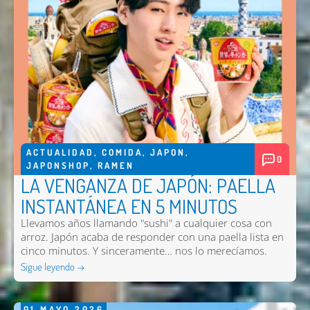
ACTUALIDAD
,
COMIDA
,
JAPON
,
0
JAPONSHOP
,
RAMEN
LA VENGANZA DE JAPÓN: PAELLA
INSTANTÁNEA EN 5 MINUTOS
Llevamos años llamando "sushi" a cualquier cosa con
arroz. Japón acaba de responder con una paella lista en
cinco minutos. Y sinceramente… nos lo merecíamos.
Sigue leyendo →
01
MAYO
2026