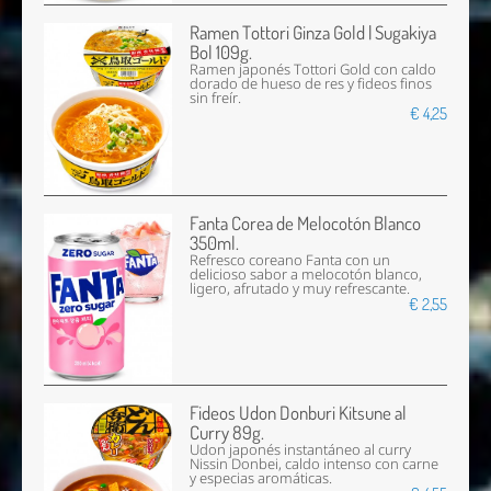
Ramen Tottori Ginza Gold | Sugakiya
Bol 109g.
Ramen japonés Tottori Gold con caldo
dorado de hueso de res y fideos finos
sin freír.
€ 4,25
Fanta Corea de Melocotón Blanco
350ml.
Refresco coreano Fanta con un
delicioso sabor a melocotón blanco,
ligero, afrutado y muy refrescante.
€ 2,55
Fideos Udon Donburi Kitsune al
Curry 89g.
Udon japonés instantáneo al curry
Nissin Donbei, caldo intenso con carne
y especias aromáticas.