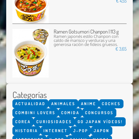
€ 4,55
Ramen Gotsumori Chanpon | 113 g
Ramen japonés estilo Chanpon con
caldo de marisco y verduras y una
generosa ración de fideos gruesos.
€ 3,65
Categorías
ACTUALIDAD
ANIMALES
ANIME
COCHES
COMBINI LOVERS
COMIDA
CONCURSOS
COREA
CURIOSIDADES
GO JAPAN VÍDEOS!
HISTORIA
INTERNET
J-POP
JAPON