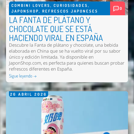
COMBINI LOVERS
,
CURIOSIDADES
,
0
JAPONSHOP
,
REFRESCOS JAPONESES
LA FANTA DE PLÁTANO Y
CHOCOLATE QUE SE ESTÁ
HACIENDO VIRAL EN ESPAÑA
Nombre *
Descubre la Fanta de plátano y chocolate, una bebida
Email *
elaborada en China que se ha vuelto viral por su sabor
único y edición limitada. Ya disponible en
Comentario *
JaponShop.com, es perfecta para quienes buscan probar
refrescos diferentes en España.
Sigue leyendo →
26
ABRIL
2026
Enviar