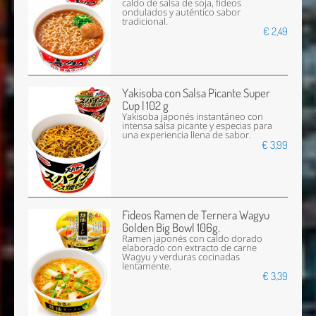
caldo de salsa de soja, fideos
ondulados y auténtico sabor
tradicional.
€ 2,49
Yakisoba con Salsa Picante Super
Cup | 102 g
Yakisoba japonés instantáneo con
intensa salsa picante y especias para
una experiencia llena de sabor.
€ 3,99
Fideos Ramen de Ternera Wagyu
Golden Big Bowl 106g.
Ramen japonés con caldo dorado
elaborado con extracto de carne
Wagyu y verduras cocinadas
lentamente.
€ 3,39