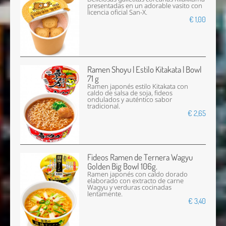
presentadas en un adorable vasito con
licencia oficial San-X.
€ 1,00
Ramen Shoyu | Estilo Kitakata | Bowl
71 g
Ramen japonés estilo Kitakata con
caldo de salsa de soja, fideos
ondulados y auténtico sabor
tradicional.
€ 2,65
Fideos Ramen de Ternera Wagyu
Golden Big Bowl 106g.
Ramen japonés con caldo dorado
elaborado con extracto de carne
Wagyu y verduras cocinadas
lentamente.
€ 3,40