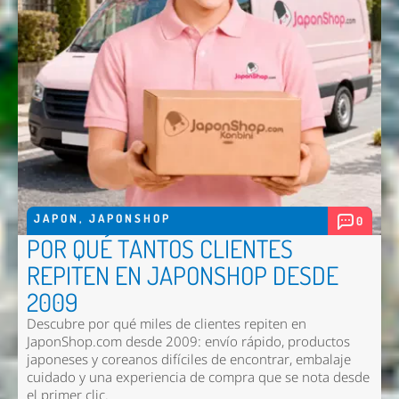
JAPON
,
JAPONSHOP
0
POR QUÉ TANTOS CLIENTES
REPITEN EN JAPONSHOP DESDE
2009
Descubre por qué miles de clientes repiten en
JaponShop.com desde 2009: envío rápido, productos
japoneses y coreanos difíciles de encontrar, embalaje
cuidado y una experiencia de compra que se nota desde
el primer clic.