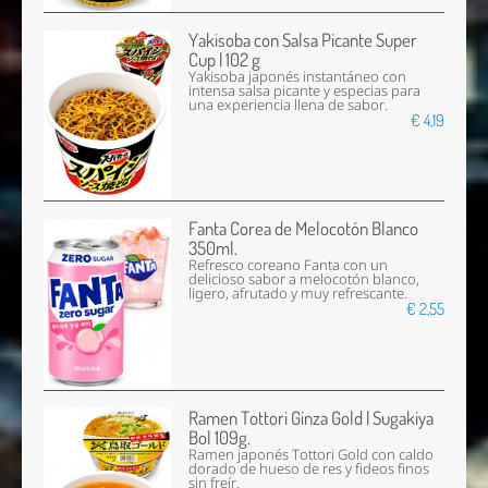
Yakisoba con Salsa Picante Super
Cup | 102 g
Yakisoba japonés instantáneo con
intensa salsa picante y especias para
una experiencia llena de sabor.
€ 4,19
Fanta Corea de Melocotón Blanco
350ml.
Refresco coreano Fanta con un
delicioso sabor a melocotón blanco,
ligero, afrutado y muy refrescante.
€ 2,55
Ramen Tottori Ginza Gold | Sugakiya
Bol 109g.
Ramen japonés Tottori Gold con caldo
dorado de hueso de res y fideos finos
sin freír.