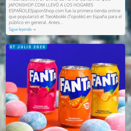
JAPONSHOP.COM LLEVÓ A LOS HOGARES
ESPAÑOLESJaponShop.com fue la primera tienda online
que popularizó el Tteokbokki (Topokki) en España para el
público en general. Antes...
Sigue leyendo →
07
JULIO
2026