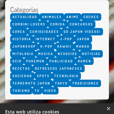
Categorías
ACTUALIDAD
ANIMALES
ANIME
COCHES
COMBINI LOVERS
COMIDA
CONCURSOS
COREA
CURIOSIDADES
GO JAPAN VÍDEOS!
HISTORIA
INTERNET
J-POP
JAPON
JAPONSHOP
K-POP
KAWAII
MANGA
MITOLOGIA
MUSICA
NEGOCIOS
NOTICIAS
OCIO
POKEMON
PUBLICIDAD
RAMEN
RECETAS
REFRESCOS JAPONESES
SOCIEDAD
SPOTS
TECNOLOGIA
TERREMOTO JAPON
TOKYO
TRADICIONES
TURISMO
TV
VIDEO
×
Esta web utiliza cookies