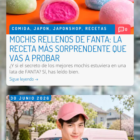
COMIDA
,
JAPON
,
JAPONSHOP
,
RECETAS
0
MOCHIS RELLENOS DE FANTA: LA
RECETA MÁS SORPRENDENTE QUE
VAS A PROBAR
¿Y si el secreto de los mejores mochis estuviera en una
lata de FANTA? Sí, has leído bien.
Sigue leyendo →
30
JUNIO
2026