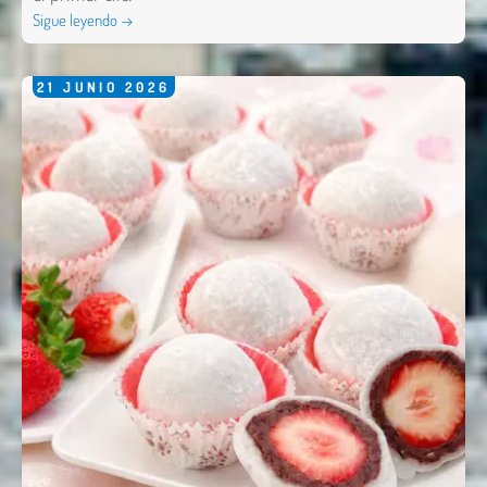
Sigue leyendo →
21
JUNIO
2026
Nombre *
Email *
Comentario *