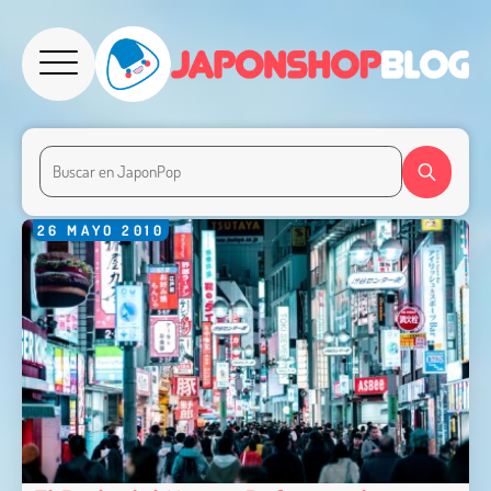
26
MAYO
2010