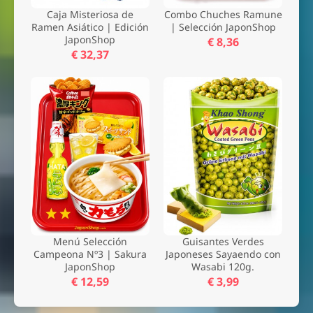
Caja Misteriosa de
Combo Chuches Ramune
Ramen Asiático | Edición
| Selección JaponShop
JaponShop
€ 8,36
€ 32,37
Menú Selección
Guisantes Verdes
Campeona Nº3 | Sakura
Japoneses Sayaendo con
JaponShop
Wasabi 120g.
€ 12,59
€ 3,99