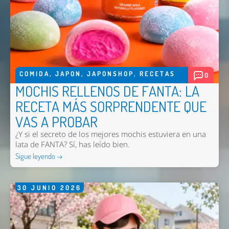
COMIDA
,
JAPON
,
JAPONSHOP
,
RECETAS
0
MOCHIS RELLENOS DE FANTA: LA
RECETA MÁS SORPRENDENTE QUE
VAS A PROBAR
¿Y si el secreto de los mejores mochis estuviera en una
lata de FANTA? Sí, has leído bien.
Sigue leyendo →
30
JUNIO
2026