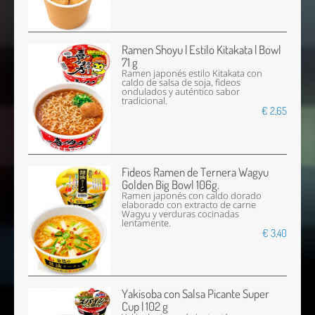
Ramen Shoyu | Estilo Kitakata | Bowl
71 g
Ramen japonés estilo Kitakata con
caldo de salsa de soja, fideos
ondulados y auténtico sabor
tradicional.
€ 2,65
Fideos Ramen de Ternera Wagyu
Golden Big Bowl 106g.
Ramen japonés con caldo dorado
elaborado con extracto de carne
Wagyu y verduras cocinadas
lentamente.
€ 3,40
Yakisoba con Salsa Picante Super
Cup | 102 g