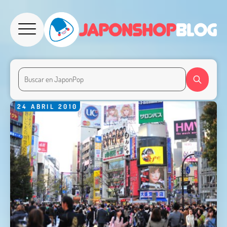
24
ABRIL
2010