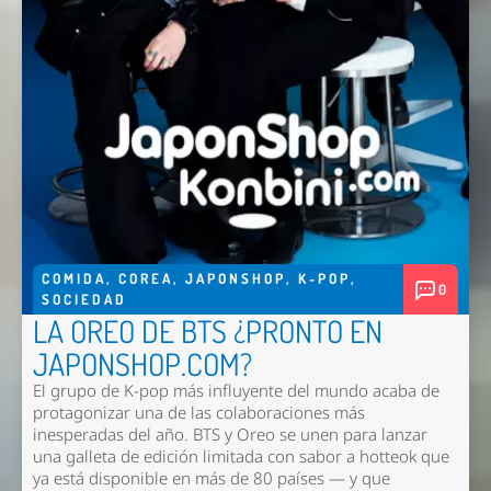
COMIDA
,
COREA
,
JAPONSHOP
,
K-POP
,
0
SOCIEDAD
LA OREO DE BTS ¿PRONTO EN
JAPONSHOP.COM?
El grupo de K-pop más influyente del mundo acaba de
protagonizar una de las colaboraciones más
inesperadas del año. BTS y Oreo se unen para lanzar
una galleta de edición limitada con sabor a hotteok que
ya está disponible en más de 80 países — y que