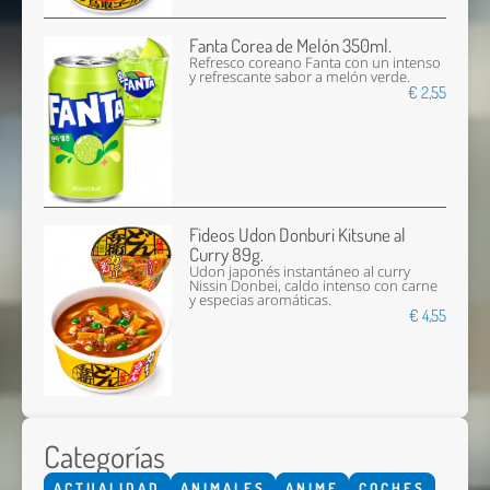
Fanta Corea de Melón 350ml.
Refresco coreano Fanta con un intenso
y refrescante sabor a melón verde.
€ 2,55
Fideos Udon Donburi Kitsune al
Curry 89g.
Udon japonés instantáneo al curry
Nissin Donbei, caldo intenso con carne
y especias aromáticas.
€ 4,55
Categorías
ACTUALIDAD
ANIMALES
ANIME
COCHES