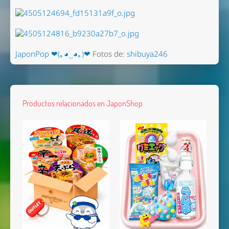
JaponPop ❤(｡◕‿◕｡)❤
Fotos de:
shibuya246
Productos relacionados en JaponShop