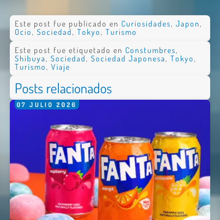
Este post fue publicado en
Curiosidades
,
Japon
,
Ocio
,
Sociedad
,
Tokyo
,
Turismo
Este post fue etiquetado en
Constumbres
,
Shibuya
,
Sociedad
,
Sociedad Japonesa
,
Tokyo
,
Turismo
,
Viaje
Posts relacionados
07
JULIO
2026