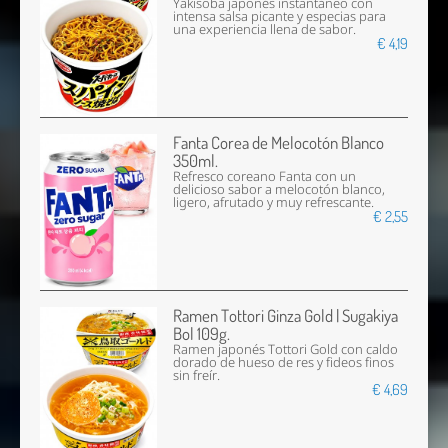
Yakisoba japonés instantáneo con
intensa salsa picante y especias para
una experiencia llena de sabor.
€ 4,19
Fanta Corea de Melocotón Blanco
350ml.
Refresco coreano Fanta con un
delicioso sabor a melocotón blanco,
ligero, afrutado y muy refrescante.
€ 2,55
Ramen Tottori Ginza Gold | Sugakiya
Bol 109g.
Ramen japonés Tottori Gold con caldo
dorado de hueso de res y fideos finos
sin freír.
€ 4,69