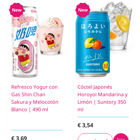
New
New
Refresco Yogur con
Cóctel Japonés
Gas Shin Chan
Horoyoi Mandarina y
Sakura y Melocotón
Limón | Suntory 350
Blanco | 490 ml
ml
€ 3,54
€ 3,69