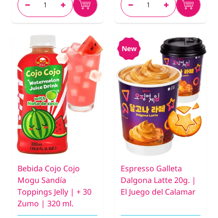
New
Bebida Cojo Cojo
Espresso Galleta
Mogu Sandía
Dalgona Latte 20g. |
Toppings Jelly | + 30
El Juego del Calamar
Zumo | 320 ml.