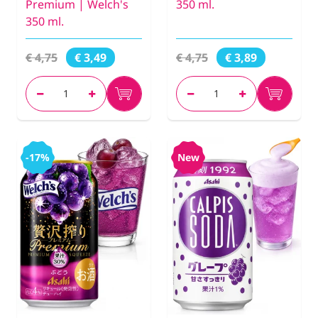
Premium | Welch's
350 ml.
350 ml.
€ 4,75
€ 4,75
€ 3,49
€ 3,89
-17%
New