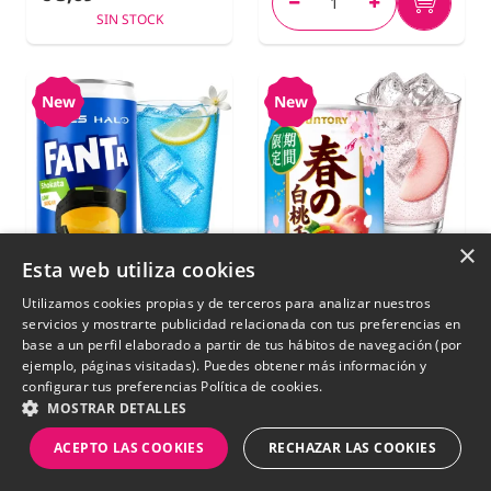
SIN STOCK
New
New
×
Esta web utiliza cookies
Utilizamos cookies propias y de terceros para analizar nuestros
servicios y mostrarte publicidad relacionada con tus preferencias en
base a un perfil elaborado a partir de tus hábitos de navegación (por
ejemplo, páginas visitadas). Puedes obtener más información y
Fanta Shokata x Xbox
Cóctel Japonés Chu-
configurar tus preferencias
Política de cookies.
Halo | 250 ml
Hi Melocotón Blanco
MOSTRAR DETALLES
| Suntory 350 ml
ACEPTO LAS COOKIES
RECHAZAR LAS COOKIES
€ 3,99