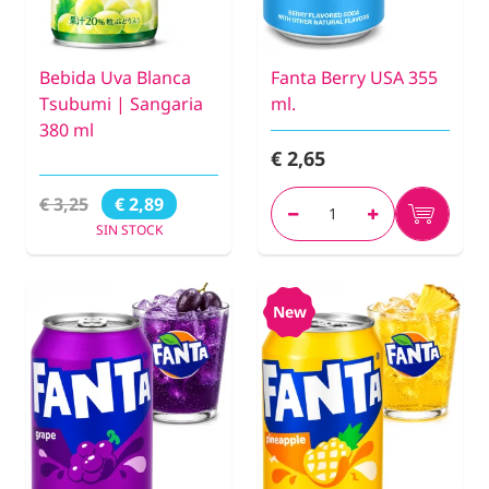
Bebida Uva Blanca
Fanta Berry USA 355
Tsubumi | Sangaria
ml.
380 ml
€ 2,65
€ 3,25
€ 2,89
SIN STOCK
New