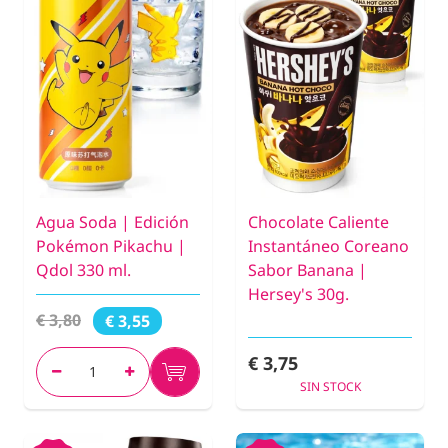
Agua Soda | Edición
Chocolate Caliente
Pokémon Pikachu |
Instantáneo Coreano
Qdol 330 ml.
Sabor Banana |
Hersey's 30g.
€ 3,80
€ 3,55
€ 3,75
SIN STOCK