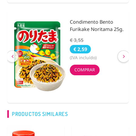
Condimento Bento
nidad
Furikake Noritama 25g.
€ 3,55
€ 2,59
(IVA incluído)
COMPRAR
PRODUCTOS SIMILARES