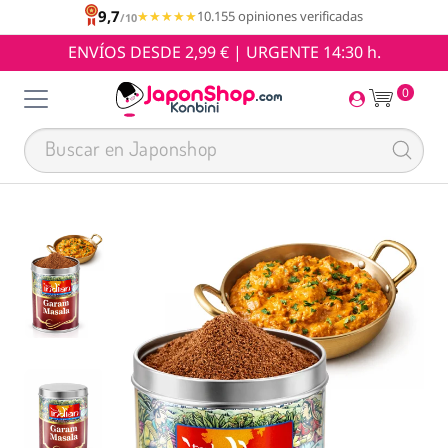
9,7
★★★★★
★★★★★
10.155 opiniones verificadas
/10
ENVÍOS DESDE 2,99 € | URGENTE 14:30 h.
0