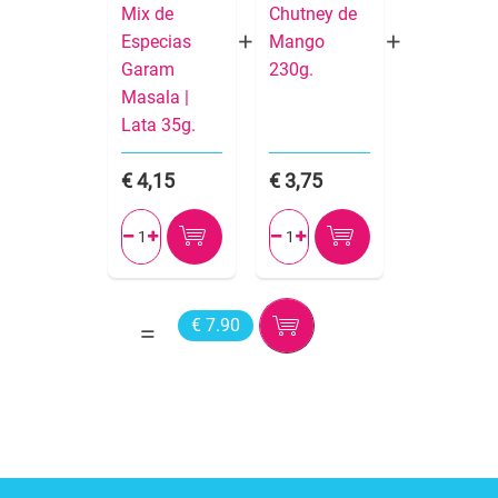
Mix de
Chutney de
Especias
Mango
Garam
230g.
Masala |
Lata 35g.
4,15
3,75




€ 7.90