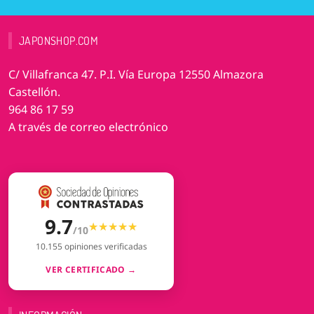
JAPONSHOP.COM
C/ Villafranca 47. P.I. Vía Europa 12550 Almazora
Castellón.
964 86 17 59
A través de correo electrónico
9.7
★★★★★
★★★★★
/10
10.155 opiniones verificadas
VER CERTIFICADO →