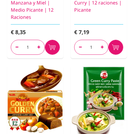
Manzana y Miel |
Curry | 12 raciones |
Medio Picante | 12
Picante
Raciones
€ 8,35
€ 7,19