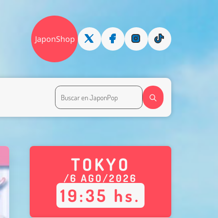
JaponShop
TOKYO
/
6
AGO
/
2026
19
:
35
hs.