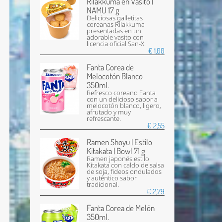
Rilakkuma en Vasito |
NAMU 17 g
Deliciosas galletitas
coreanas Rilakkuma
presentadas en un
adorable vasito con
licencia oficial San-X.
€ 1,00
Fanta Corea de
Melocotón Blanco
350ml.
Refresco coreano Fanta
con un delicioso sabor a
melocotón blanco, ligero,
afrutado y muy
refrescante.
€ 2,55
Ramen Shoyu | Estilo
Kitakata | Bowl 71 g
Ramen japonés estilo
Kitakata con caldo de salsa
de soja, fideos ondulados
y auténtico sabor
tradicional.
€ 2,79
Fanta Corea de Melón
350ml.