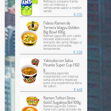
Refresco coreano Fanta
con un intenso y
refrescante sabor a melón
verde.
€ 2,55
Fideos Ramen de
Ternera Wagyu Golden
Big Bowl 106g.
Ramen japonés con caldo
dorado elaborado con
extracto de carne Wagyu y
verduras cocinadas
lentamente.
€ 3,59
Yakisoba con Salsa
Picante Super Cup | 102
g
Yakisoba japonés
instantáneo con intensa
salsa picante y especias
para una experiencia llena
de sabor.
€ 4,49
Ramen Tottori Ginza
Gold | Sugakiya Bol 109g.
Ramen japonés Tottori
Gold con caldo dorado de