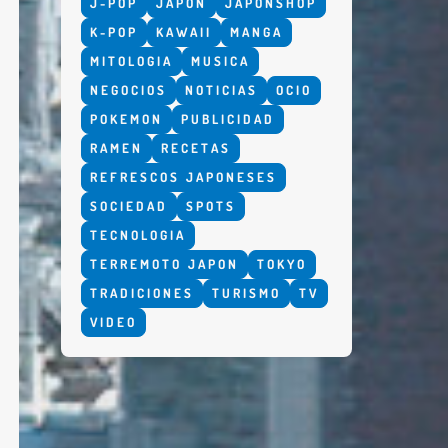
J-POP
JAPON
JAPONSHOP
K-POP
KAWAII
MANGA
MITOLOGIA
MUSICA
NEGOCIOS
NOTICIAS
OCIO
POKEMON
PUBLICIDAD
RAMEN
RECETAS
REFRESCOS JAPONESES
SOCIEDAD
SPOTS
TECNOLOGIA
TERREMOTO JAPON
TOKYO
TRADICIONES
TURISMO
TV
VIDEO