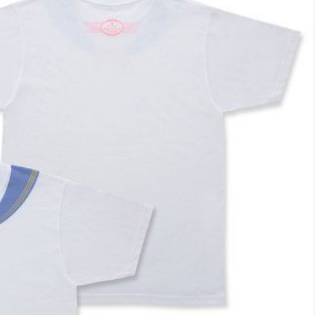
*
rio *