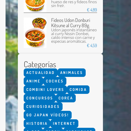
hueso de res y fideos finos
sin freír.
€ 4,89
Fideos Udon Donburi
Kitsune al Curry 89g.
Udon japonés instantáneo
al curry Nissin Donbei,
caldo intenso con carne y
especias aromáticas.
€ 4,59
Enviar
Categorías
ACTUALIDAD
ANIMALES
ANIME
COCHES
COMBINI LOVERS
COMIDA
CONCURSOS
COREA
CURIOSIDADES
GO JAPAN VÍDEOS!
HISTORIA
INTERNET