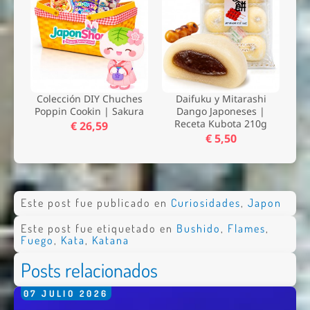
Colección DIY Chuches
Daifuku y Mitarashi
Poppin Cookin | Sakura
Dango Japoneses |
Receta Kubota 210g
€ 26,59
€ 5,50
Este post fue publicado en
Curiosidades
,
Japon
Este post fue etiquetado en
Bushido
,
Flames
,
Fuego
,
Kata
,
Katana
Posts relacionados
07
JULIO
2026