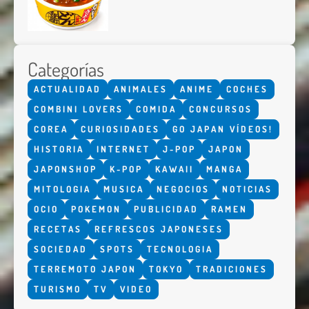
Categorías
ACTUALIDAD
ANIMALES
ANIME
COCHES
COMBINI LOVERS
COMIDA
CONCURSOS
COREA
CURIOSIDADES
GO JAPAN VÍDEOS!
HISTORIA
INTERNET
J-POP
JAPON
JAPONSHOP
K-POP
KAWAII
MANGA
MITOLOGIA
MUSICA
NEGOCIOS
NOTICIAS
OCIO
POKEMON
PUBLICIDAD
RAMEN
RECETAS
REFRESCOS JAPONESES
SOCIEDAD
SPOTS
TECNOLOGIA
TERREMOTO JAPON
TOKYO
TRADICIONES
TURISMO
TV
VIDEO