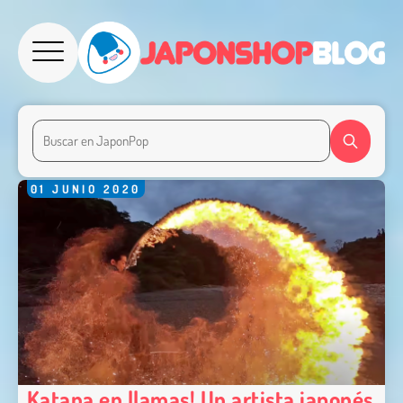
01
JUNIO
2020
Katana en llamas! Un artista japonés