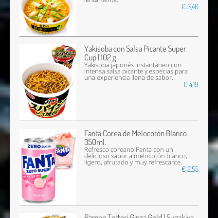
€ 3,40
Yakisoba con Salsa Picante Super
Cup | 102 g
Yakisoba japonés instantáneo con
intensa salsa picante y especias para
una experiencia llena de sabor.
€ 4,19
Fanta Corea de Melocotón Blanco
350ml.
Refresco coreano Fanta con un
delicioso sabor a melocotón blanco,
ligero, afrutado y muy refrescante.
€ 2,55
Ramen Tottori Ginza Gold | Sugakiya