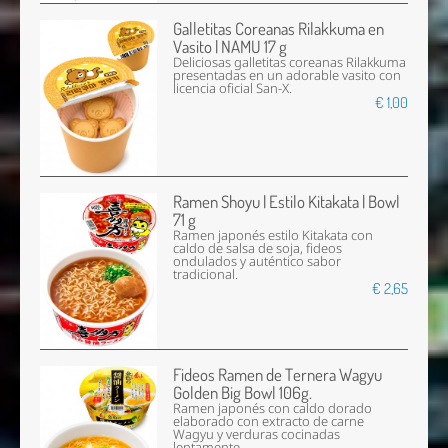
Galletitas Coreanas Rilakkuma en
Vasito | NAMU 17 g
Deliciosas galletitas coreanas Rilakkuma
presentadas en un adorable vasito con
licencia oficial San-X.
€ 1,00
Ramen Shoyu | Estilo Kitakata | Bowl
71 g
Ramen japonés estilo Kitakata con
caldo de salsa de soja, fideos
ondulados y auténtico sabor
tradicional.
€ 2,65
Fideos Ramen de Ternera Wagyu
Golden Big Bowl 106g.
Ramen japonés con caldo dorado
elaborado con extracto de carne
Wagyu y verduras cocinadas
lentamente.