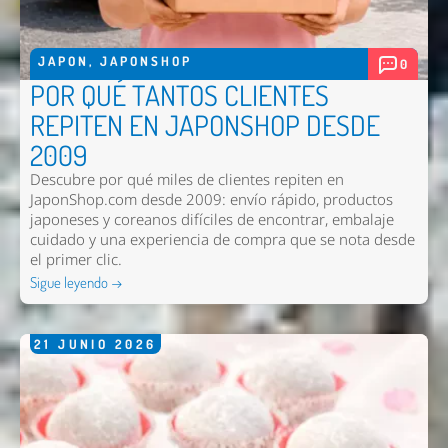
Nombre *
Email *
JAPON
,
JAPONSHOP
0
POR QUÉ TANTOS CLIENTES
Comentario *
REPITEN EN JAPONSHOP DESDE
2009
Descubre por qué miles de clientes repiten en
JaponShop.com desde 2009: envío rápido, productos
japoneses y coreanos difíciles de encontrar, embalaje
cuidado y una experiencia de compra que se nota desde
el primer clic.
Sigue leyendo →
Enviar
21
JUNIO
2026