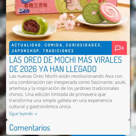
ACTUALIDAD
,
COMIDA
,
CURIOSIDADES
,
0
JAPONSHOP
,
TRADICIONES
LAS OREO DE MOCHI MÁS VIRALES
DE 2026 YA HAN LLEGADO
Las nuevas
Oreo Mochi
están revolucionando Asia con
una combinación tan inesperada como fascinante: azuki,
artemisa y la inspiración de los jardines tradicionales
chinos. Una edición limitada de primavera que
transforma una simple galleta en una experiencia
cultural y gastronómica única.
Sigue leyendo →
Comentarios