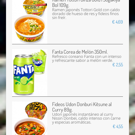
Bol 109g.
Ramen japonés Tottori Gold con caldo
dorado de hueso de res y fideos finos
sin freír.
€ 4,69
Fanta Corea de Melón 350ml.
Refresco coreano Fanta con un intenso
y refrescante sabor a melón verde.
€ 2,55
Fideos Udon Donburi Kitsune al
Curry 89g.
Udon japonés instantáneo al curry
Nissin Donbei, caldo intenso con carne
y especias aromáticas.
€ 4,55