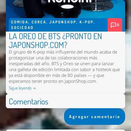
COMIDA
,
COREA
,
JAPONSHOP
,
K-POP
,
0
SOCIEDAD
LA OREO DE BTS ¿PRONTO EN
JAPONSHOP.COM?
El grupo de K-pop más influyente del mundo acaba de
protagonizar una de las colaboraciones más
inesperadas del año. BTS y Oreo se unen para lanzar
una galleta de edición limitada con sabor a hotteok que
ya está disponible en más de 80 países — y que
esperamos tener pronto en
JaponShop.com
.
Sigue leyendo →
Comentarios
Agregar comentario