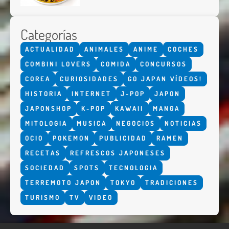
Categorías
ACTUALIDAD
ANIMALES
ANIME
COCHES
COMBINI LOVERS
COMIDA
CONCURSOS
COREA
CURIOSIDADES
GO JAPAN VÍDEOS!
HISTORIA
INTERNET
J-POP
JAPON
JAPONSHOP
K-POP
KAWAII
MANGA
MITOLOGIA
MUSICA
NEGOCIOS
NOTICIAS
OCIO
POKEMON
PUBLICIDAD
RAMEN
RECETAS
REFRESCOS JAPONESES
SOCIEDAD
SPOTS
TECNOLOGIA
TERREMOTO JAPON
TOKYO
TRADICIONES
TURISMO
TV
VIDEO