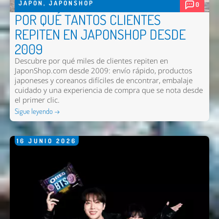
JAPON
,
JAPONSHOP
0
POR QUÉ TANTOS CLIENTES
REPITEN EN JAPONSHOP DESDE
2009
Descubre por qué miles de clientes repiten en
JaponShop.com desde 2009: envío rápido, productos
japoneses y coreanos difíciles de encontrar, embalaje
cuidado y una experiencia de compra que se nota desde
el primer clic.
Sigue leyendo →
16
JUNIO
2026