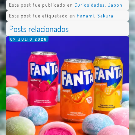
Este post fue publicado en
Curiosidades
,
Japon
Este post fue etiquetado en
Hanami
,
Sakura
Posts relacionados
07
JULIO
2026