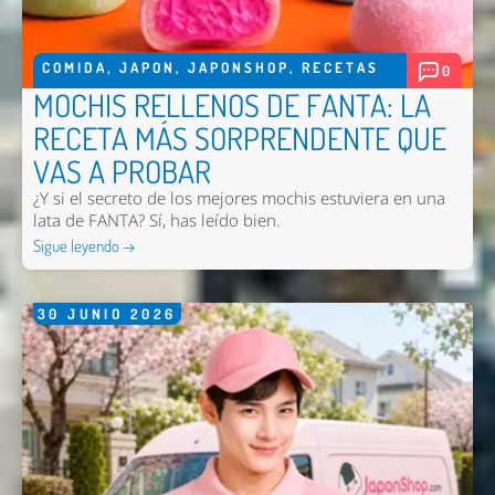
COMIDA
,
JAPON
,
JAPONSHOP
,
RECETAS
0
MOCHIS RELLENOS DE FANTA: LA
RECETA MÁS SORPRENDENTE QUE
VAS A PROBAR
¿Y si el secreto de los mejores mochis estuviera en una
lata de FANTA? Sí, has leído bien.
Sigue leyendo →
30
JUNIO
2026