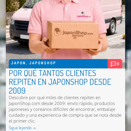
Nombre *
Email *
Comentario *
JAPON
,
JAPONSHOP
0
POR QUÉ TANTOS CLIENTES
REPITEN EN JAPONSHOP DESDE
2009
Descubre por qué miles de clientes repiten en
JaponShop.com desde 2009: envío rápido, productos
japoneses y coreanos difíciles de encontrar, embalaje
cuidado y una experiencia de compra que se nota desde
Enviar
el primer clic.
Sigue leyendo →