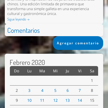
chinos. Una edición limitada de primavera que
transforma una simple galleta en una experiencia
cultural y gastronómica única.
Sigue leyendo →
Comentarios
Agregar comentario
Febrero 2020
Do
Lu
Ma
Mi
Ju
Vi
Sa
1
2
3
4
5
6
7
8
9
10
11
12
13
14
15