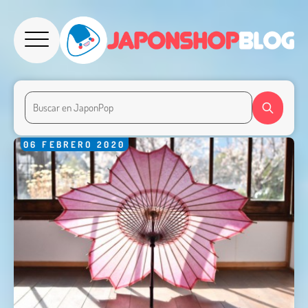
06
FEBRERO
2020