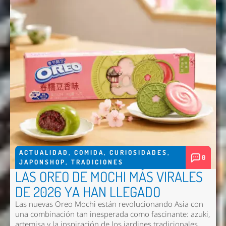
ACTUALIDAD
,
COMIDA
,
CURIOSIDADES
,
0
JAPONSHOP
,
TRADICIONES
LAS OREO DE MOCHI MÁS VIRALES
DE 2026 YA HAN LLEGADO
Las nuevas
Oreo Mochi
están revolucionando Asia con
una combinación tan inesperada como fascinante: azuki,
artemisa y la inspiración de los jardines tradicionales