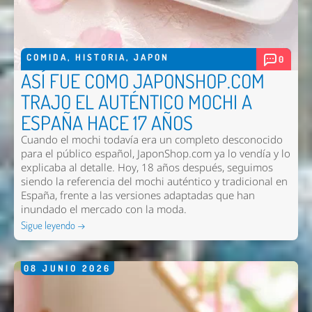
COMIDA
,
HISTORIA
,
JAPON
0
ASÍ FUE COMO JAPONSHOP.COM
TRAJO EL AUTÉNTICO MOCHI A
ESPAÑA HACE 17 AÑOS
Cuando el mochi todavía era un completo desconocido
para el público español, JaponShop.com ya lo vendía y lo
explicaba al detalle. Hoy, 18 años después, seguimos
siendo la referencia del mochi auténtico y tradicional en
España, frente a las versiones adaptadas que han
inundado el mercado con la moda.
Sigue leyendo →
08
JUNIO
2026