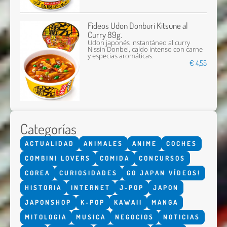
Fideos Udon Donburi Kitsune al
Curry 89g.
Udon japonés instantáneo al curry
Nissin Donbei, caldo intenso con carne
y especias aromáticas.
€ 4,55
Categorías
ACTUALIDAD
ANIMALES
ANIME
COCHES
COMBINI LOVERS
COMIDA
CONCURSOS
COREA
CURIOSIDADES
GO JAPAN VÍDEOS!
HISTORIA
INTERNET
J-POP
JAPON
JAPONSHOP
K-POP
KAWAII
MANGA
MITOLOGIA
MUSICA
NEGOCIOS
NOTICIAS