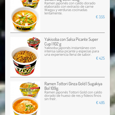
Ramen japonés con caldo dorado
elaborado con extracto de carne
Wagyu y verduras cocinadas
lentamente.
€ 3,55
Yakisoba con Salsa Picante Super
Cup | 102 g
Yakisoba japonés instantáneo con
intensa salsa picante y especias para
una experiencia llena de sabor.
€ 4,25
Ramen Tottori Ginza Gold | Sugakiya
Bol 109g.
Ramen japonés Tottori Gold con caldo
dorado de hueso de res y fideos finos
sin freír.
€ 4,85