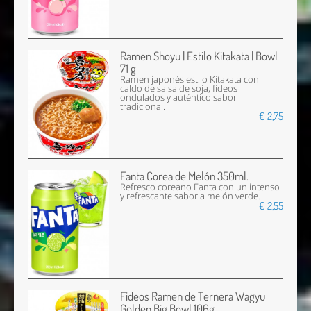
Ramen Shoyu | Estilo Kitakata | Bowl
71 g
Ramen japonés estilo Kitakata con
caldo de salsa de soja, fideos
ondulados y auténtico sabor
tradicional.
€ 2,75
Fanta Corea de Melón 350ml.
Refresco coreano Fanta con un intenso
y refrescante sabor a melón verde.
€ 2,55
Fideos Ramen de Ternera Wagyu
Golden Big Bowl 106g.