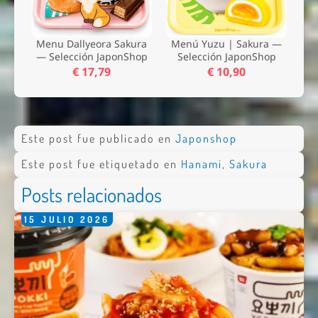
Menu Dallyeora Sakura
Menú Yuzu | Sakura —
— Selección JaponShop
Selección JaponShop
€ 17,79
€ 10,90
Este post fue publicado en
Japonshop
Este post fue etiquetado en
Hanami
,
Sakura
Posts relacionados
15
JULIO
2026