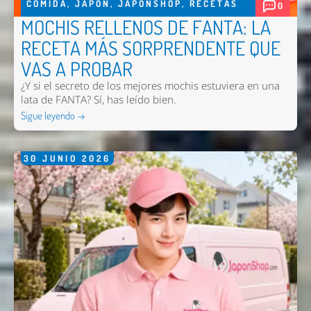
COMIDA
,
JAPON
,
JAPONSHOP
,
RECETAS
0
MOCHIS RELLENOS DE FANTA: LA
RECETA MÁS SORPRENDENTE QUE
VAS A PROBAR
¿Y si el secreto de los mejores mochis estuviera en una
lata de FANTA? Sí, has leído bien.
Sigue leyendo →
30
JUNIO
2026