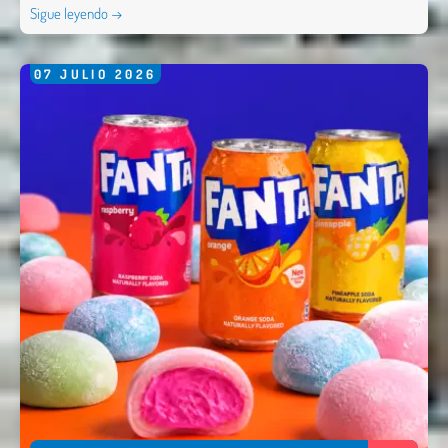
Sigue leyendo →
07
JULIO
2026
Enviar