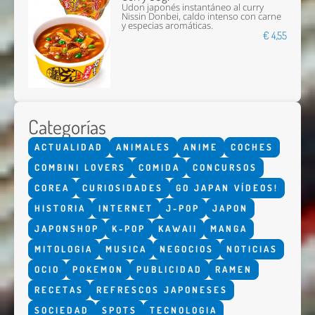
Udon japonés instantáneo al curry
Nissin Donbei, caldo intenso con carne
y especias aromáticas.
€ 4,55
Categorías
ACTUALIDAD
ANIMALES
ANIME
COCHES
COMBINI LOVERS
COMIDA
CONCURSOS
COREA
CURIOSIDADES
GO JAPAN VÍDEOS!
HISTORIA
INTERNET
J-POP
JAPON
JAPONSHOP
K-POP
KAWAII
MANGA
MITOLOGIA
MUSICA
NEGOCIOS
NOTICIAS
OCIO
POKEMON
PUBLICIDAD
RAMEN
RECETAS
REFRESCOS JAPONESES
SOCIEDAD
SPOTS
TECNOLOGIA