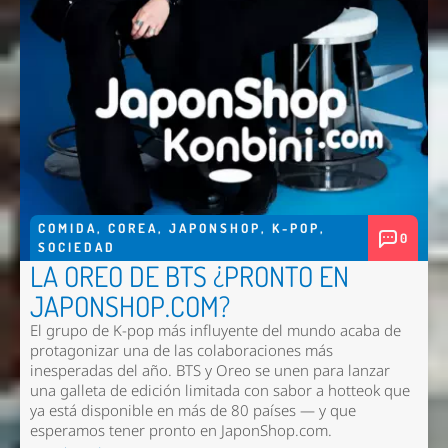
COMIDA
,
COREA
,
JAPONSHOP
,
K-POP
,
0
SOCIEDAD
LA OREO DE BTS ¿PRONTO EN
JAPONSHOP.COM?
El grupo de K-pop más influyente del mundo acaba de
protagonizar una de las colaboraciones más
inesperadas del año. BTS y Oreo se unen para lanzar
una galleta de edición limitada con sabor a hotteok que
ya está disponible en más de 80 países — y que
esperamos tener pronto en
JaponShop.com
.