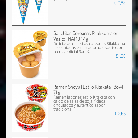
€ 0,69
Galletitas Coreanas Rilakkuma en
Vasito | NAMU 17 g
Deliciosas galletitas coreanas Rilakkuma
presentadas en un adorable vasito con
licencia oficial San-X.
€ 1,00
Ramen Shoyu | Estilo Kitakata | Bowl
71 g
Ramen japonés estilo Kitakata con
caldo de salsa de soja, fideos
ondulados y auténtico sabor
tradicional.
€ 2,65