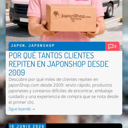
JAPON
,
JAPONSHOP
0
POR QUÉ TANTOS CLIENTES
REPITEN EN JAPONSHOP DESDE
2009
Descubre por qué miles de clientes repiten en
JaponShop.com desde 2009: envío rápido, productos
japoneses y coreanos difíciles de encontrar, embalaje
cuidado y una experiencia de compra que se nota desde
el primer clic.
Sigue leyendo →
16
JUNIO
2026