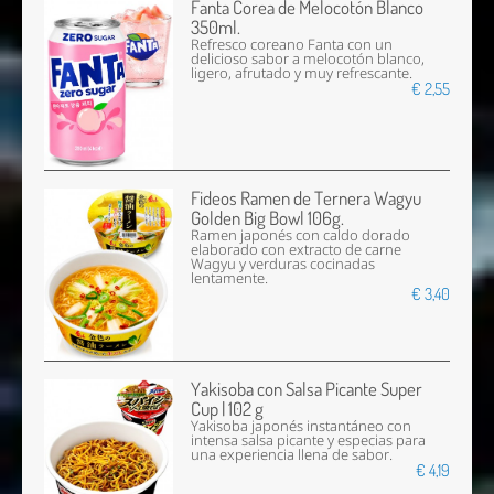
Fanta Corea de Melocotón Blanco
350ml.
Refresco coreano Fanta con un
delicioso sabor a melocotón blanco,
ligero, afrutado y muy refrescante.
€ 2,55
Fideos Ramen de Ternera Wagyu
Golden Big Bowl 106g.
Ramen japonés con caldo dorado
elaborado con extracto de carne
Wagyu y verduras cocinadas
lentamente.
€ 3,40
Yakisoba con Salsa Picante Super
Cup | 102 g
Yakisoba japonés instantáneo con
intensa salsa picante y especias para
una experiencia llena de sabor.
€ 4,19