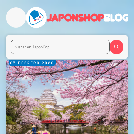
07
FEBRERO
2020