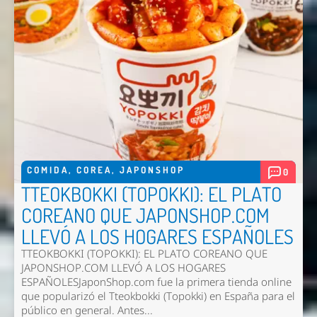
COMIDA
,
COREA
,
JAPONSHOP
0
TTEOKBOKKI (TOPOKKI): EL PLATO
Nombre *
COREANO QUE JAPONSHOP.COM
Email *
LLEVÓ A LOS HOGARES ESPAÑOLES
TTEOKBOKKI (TOPOKKI): EL PLATO COREANO QUE
Comentario *
JAPONSHOP.COM LLEVÓ A LOS HOGARES
ESPAÑOLESJaponShop.com fue la primera tienda online
que popularizó el Tteokbokki (Topokki) en España para el
público en general. Antes...