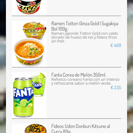
Ramen Tottori Ginza Gold | Sugakiya
Bol 109g.
Ramen japonés Tottori Gold con caldo
dorado de hueso de res y fideos finos
sin freír.
€ 4,69
Fanta Corea de Melón 350ml.
Refresco coreano Fanta con un intenso
y refrescante sabor a melón verde.
€ 2,55
Fideos Udon Donburi Kitsune al
Curry 89g.