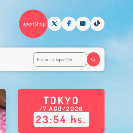
JaponShop
TOKYO
/
7
AGO
/
2026
23
:
54
hs.