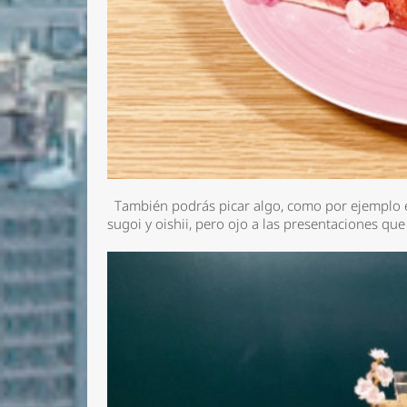
También podrás picar algo, como por ejemplo est
sugoi y oishii, pero ojo a las presentaciones q