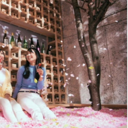
*
rio *