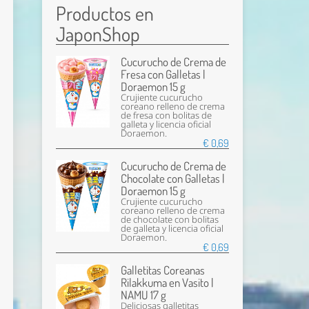
Productos en
JaponShop
Cucurucho de Crema de
Fresa con Galletas |
Doraemon 15 g
Crujiente cucurucho
coreano relleno de crema
de fresa con bolitas de
galleta y licencia oficial
Doraemon.
€ 0,69
Cucurucho de Crema de
Chocolate con Galletas |
Doraemon 15 g
Crujiente cucurucho
coreano relleno de crema
de chocolate con bolitas
de galleta y licencia oficial
Doraemon.
€ 0,69
Galletitas Coreanas
Rilakkuma en Vasito |
NAMU 17 g
Deliciosas galletitas