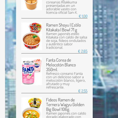
coreanas Rilakkuma
presentadas en un
adorable vasito con
licencia oficial San-X.
€ 1,00
Ramen Shoyu | Estilo
Kitakata | Bowl 71 g
Ramen japonés estilo
Kitakata con caldo de salsa
de soja, fideos ondulados
y auténtico sabor
tradicional.
€ 2,65
Fanta Corea de
Melocotón Blanco
350ml.
Refresco coreano Fanta
con un delicioso sabor a
melocotón blanco, ligero,
afrutado y muy
refrescante.
€ 2,55
Fideos Ramen de
Ternera Wagyu Golden
Big Bowl 106g.
Ramen japonés con caldo
dorado elaborado con