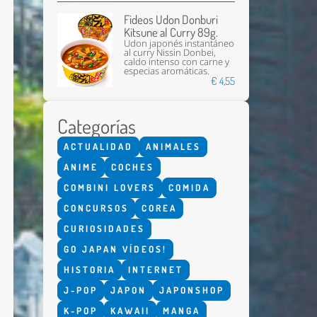
Fideos Udon Donburi
Kitsune al Curry 89g.
Udon japonés instantáneo
al curry Nissin Donbei,
caldo intenso con carne y
especias aromáticas.
€ 4,55
Categorías
Enviar
ACTUALIDAD
ANIMALES
ANIME
COCHES
COMBINI LOVERS
COMIDA
CONCURSOS
COREA
CURIOSIDADES
GO JAPAN VÍDEOS!
HISTORIA
INTERNET
J-POP
JAPON
JAPONSHOP
K-POP
KAWAII
MANGA