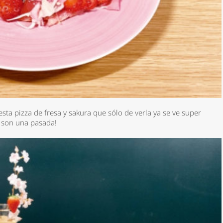
a pizza de fresa y sakura que sólo de verla ya se ve super
ue son una pasada!