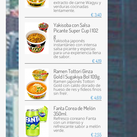
extracto de carne Wagyu y
verduras cocinadas
lentamente.
€ 3,40
Yakisoba con Salsa
Picante Super Cup | 102
g
Yakisoba japonés
instantáneo con intensa
salsa picante y especias
para una experiencia llena
de sabor.
€ 4,19
Ramen Tottori Ginza
Gold | Sugakiya Bol 109g.
Ramen japonés Tottori
Gold con caldo dorado de
hueso de res y fideos finos
sin freír.
€ 4,69
Fanta Corea de Melón
350ml.
Refresco coreano Fanta
con un intenso y
refrescante sabor a melón
verde.
€ 2,55