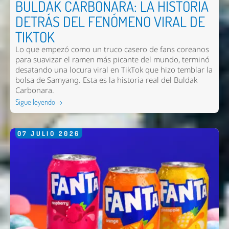
BULDAK CARBONARA: LA HISTORIA
DETRÁS DEL FENÓMENO VIRAL DE
TIKTOK
Lo que empezó como un truco casero de fans coreanos
para suavizar el ramen más picante del mundo, terminó
desatando una locura viral en TikTok que hizo temblar la
bolsa de Samyang. Esta es la historia real del Buldak
Carbonara.
Sigue leyendo →
07
JULIO
2026
Nombre *
Email *
Comentario *