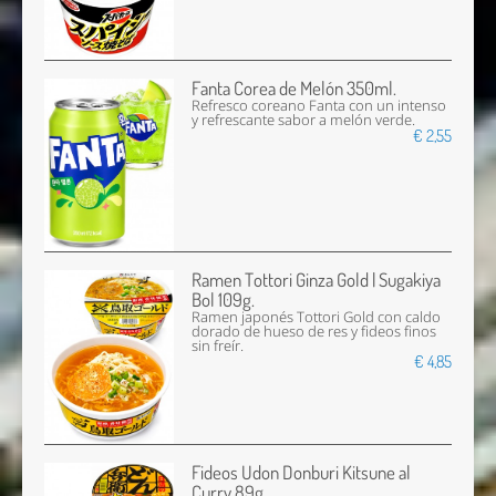
Fanta Corea de Melón 350ml.
Refresco coreano Fanta con un intenso
y refrescante sabor a melón verde.
€ 2,55
Ramen Tottori Ginza Gold | Sugakiya
Bol 109g.
Ramen japonés Tottori Gold con caldo
dorado de hueso de res y fideos finos
sin freír.
€ 4,85
Fideos Udon Donburi Kitsune al
Curry 89g.