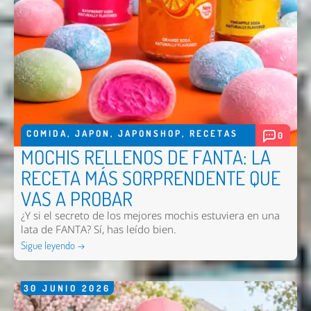
Enviar
COMIDA
,
JAPON
,
JAPONSHOP
,
RECETAS
0
MOCHIS RELLENOS DE FANTA: LA
RECETA MÁS SORPRENDENTE QUE
VAS A PROBAR
¿Y si el secreto de los mejores mochis estuviera en una
lata de FANTA? Sí, has leído bien.
Sigue leyendo →
30
JUNIO
2026