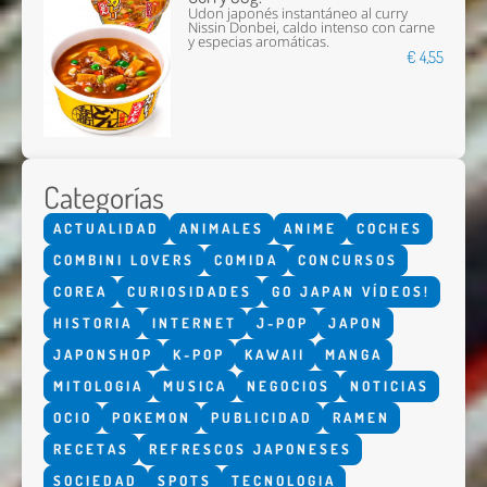
Udon japonés instantáneo al curry
Nissin Donbei, caldo intenso con carne
y especias aromáticas.
€ 4,55
Categorías
ACTUALIDAD
ANIMALES
ANIME
COCHES
COMBINI LOVERS
COMIDA
CONCURSOS
COREA
CURIOSIDADES
GO JAPAN VÍDEOS!
HISTORIA
INTERNET
J-POP
JAPON
JAPONSHOP
K-POP
KAWAII
MANGA
MITOLOGIA
MUSICA
NEGOCIOS
NOTICIAS
OCIO
POKEMON
PUBLICIDAD
RAMEN
RECETAS
REFRESCOS JAPONESES
SOCIEDAD
SPOTS
TECNOLOGIA