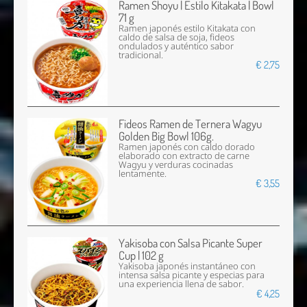
Ramen Shoyu | Estilo Kitakata | Bowl
71 g
Ramen japonés estilo Kitakata con
caldo de salsa de soja, fideos
ondulados y auténtico sabor
tradicional.
€ 2,75
Fideos Ramen de Ternera Wagyu
Golden Big Bowl 106g.
Ramen japonés con caldo dorado
elaborado con extracto de carne
Wagyu y verduras cocinadas
lentamente.
€ 3,55
Yakisoba con Salsa Picante Super
Cup | 102 g
Yakisoba japonés instantáneo con
intensa salsa picante y especias para
una experiencia llena de sabor.
€ 4,25