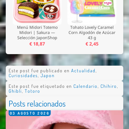
Menú Midori Totemo
Tohato Lovely Caramel
Midori | Sakura —
Corn Algodón de Azúcar
Selección JaponShop
43 g
€ 18,87
€ 2,45
Este post fue publicado en
Actualidad
,
Curiosidades
,
Japon
Este post fue etiquetado en
Calendario
,
Chihiro
,
Ghibli
,
Totoro
Posts relacionados
03
AGOSTO
2026