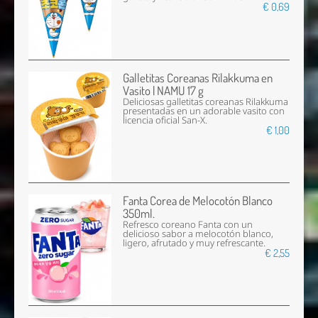
€ 0,69
Galletitas Coreanas Rilakkuma en
Vasito | NAMU 17 g
Deliciosas galletitas coreanas Rilakkuma
presentadas en un adorable vasito con
licencia oficial San-X.
€ 1,00
Fanta Corea de Melocotón Blanco
350ml.
Refresco coreano Fanta con un
delicioso sabor a melocotón blanco,
ligero, afrutado y muy refrescante.
€ 2,55