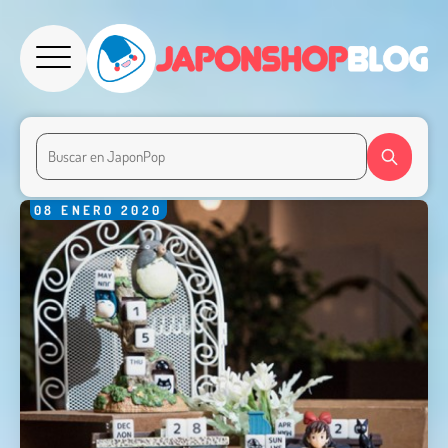
08
ENERO
2020