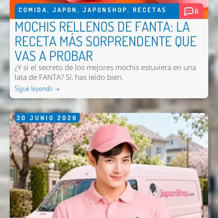
COMIDA
,
JAPON
,
JAPONSHOP
,
RECETAS
0
MOCHIS RELLENOS DE FANTA: LA
RECETA MÁS SORPRENDENTE QUE
VAS A PROBAR
¿Y si el secreto de los mejores mochis estuviera en una
Enviar
lata de FANTA? Sí, has leído bien.
Sigue leyendo →
30
JUNIO
2026