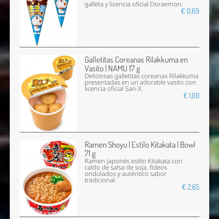
galleta y licencia oficial Doraemon.
€ 0,69
Galletitas Coreanas Rilakkuma en
Vasito | NAMU 17 g
Deliciosas galletitas coreanas Rilakkuma
presentadas en un adorable vasito con
licencia oficial San-X.
€ 1,00
Ramen Shoyu | Estilo Kitakata | Bowl
71 g
Ramen japonés estilo Kitakata con
caldo de salsa de soja, fideos
ondulados y auténtico sabor
tradicional.
€ 2,65