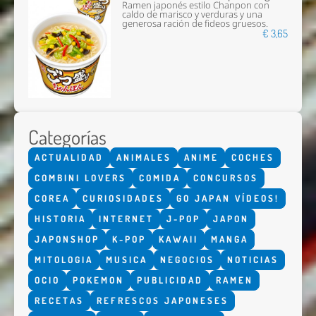
Ramen japonés estilo Chanpon con
caldo de marisco y verduras y una
generosa ración de fideos gruesos.
€ 3,65
Categorías
ACTUALIDAD
ANIMALES
ANIME
COCHES
COMBINI LOVERS
COMIDA
CONCURSOS
COREA
CURIOSIDADES
GO JAPAN VÍDEOS!
HISTORIA
INTERNET
J-POP
JAPON
JAPONSHOP
K-POP
KAWAII
MANGA
MITOLOGIA
MUSICA
NEGOCIOS
NOTICIAS
OCIO
POKEMON
PUBLICIDAD
RAMEN
RECETAS
REFRESCOS JAPONESES