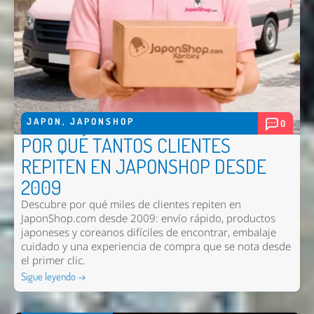
JAPON
,
JAPONSHOP
0
POR QUÉ TANTOS CLIENTES
REPITEN EN JAPONSHOP DESDE
2009
Descubre por qué miles de clientes repiten en
JaponShop.com desde 2009: envío rápido, productos
japoneses y coreanos difíciles de encontrar, embalaje
cuidado y una experiencia de compra que se nota desde
el primer clic.
Sigue leyendo →