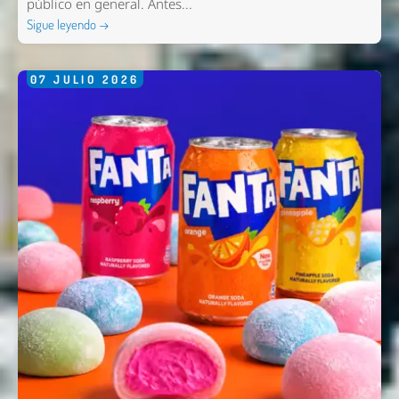
público en general. Antes...
Sigue leyendo →
07
JULIO
2026
Nombre *
Email *
Comentario *