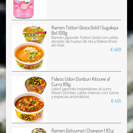
Ramen Tottori Ginza Gold | Sugakiya
Bol 109g.
Ramen japonés Tottori Gold con caldo
dorado de hueso de res y fideos finos
sin freír.
€ 4,69
Fideos Udon Donburi Kitsune al
Curry 89g.
Udon japonés instantáneo al curry
Nissin Donbei, caldo intenso con carne
y especias aromáticas.
€ 4,55
Ramen Gotsumori Chanpon | 113 g