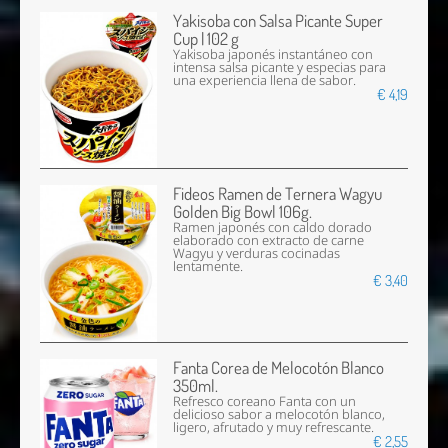
Yakisoba con Salsa Picante Super
Cup | 102 g
Yakisoba japonés instantáneo con
intensa salsa picante y especias para
una experiencia llena de sabor.
€ 4,19
Fideos Ramen de Ternera Wagyu
Golden Big Bowl 106g.
Ramen japonés con caldo dorado
elaborado con extracto de carne
Wagyu y verduras cocinadas
lentamente.
€ 3,40
Fanta Corea de Melocotón Blanco
350ml.
Refresco coreano Fanta con un
delicioso sabor a melocotón blanco,
ligero, afrutado y muy refrescante.
€ 2,55