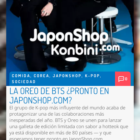
COMIDA
,
COREA
,
JAPONSHOP
,
K-POP
,
0
SOCIEDAD
LA OREO DE BTS ¿PRONTO EN
JAPONSHOP.COM?
El grupo de K-pop más influyente del mundo acaba de
protagonizar una de las colaboraciones más
inesperadas del año. BTS y Oreo se unen para lanzar
una galleta de edición limitada con sabor a hotteok que
ya está disponible en más de 80 países — y que
esperamos tener pronto en
JaponShop.com
.