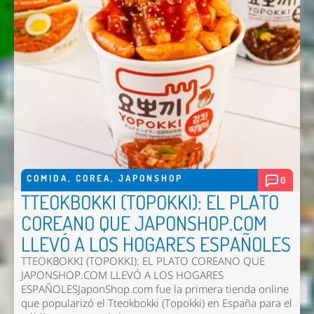
COMIDA
,
COREA
,
JAPONSHOP
0
TTEOKBOKKI (TOPOKKI): EL PLATO
COREANO QUE JAPONSHOP.COM
LLEVÓ A LOS HOGARES ESPAÑOLES
TTEOKBOKKI (TOPOKKI): EL PLATO COREANO QUE
JAPONSHOP.COM LLEVÓ A LOS HOGARES
ESPAÑOLESJaponShop.com fue la primera tienda online
que popularizó el Tteokbokki (Topokki) en España para el