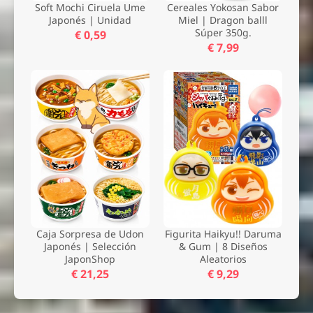
Soft Mochi Ciruela Ume
Cereales Yokosan Sabor
Japonés | Unidad
Miel | Dragon balll
Súper 350g.
€ 0,59
€ 7,99
Caja Sorpresa de Udon
Figurita Haikyu!! Daruma
Japonés | Selección
& Gum | 8 Diseños
JaponShop
Aleatorios
€ 21,25
€ 9,29