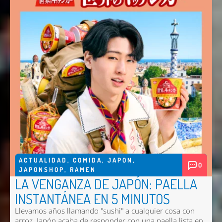
ACTUALIDAD
,
COMIDA
,
JAPON
,
0
JAPONSHOP
,
RAMEN
LA VENGANZA DE JAPÓN: PAELLA
INSTANTÁNEA EN 5 MINUTOS
Llevamos años llamando "sushi" a cualquier cosa con
arroz. Japón acaba de responder con una paella lista en