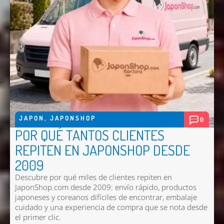
JAPON
,
JAPONSHOP
0
POR QUÉ TANTOS CLIENTES
REPITEN EN JAPONSHOP DESDE
2009
Descubre por qué miles de clientes repiten en
JaponShop.com desde 2009: envío rápido, productos
japoneses y coreanos difíciles de encontrar, embalaje
cuidado y una experiencia de compra que se nota desde
el primer clic.