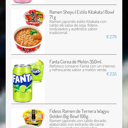
Ramen Shoyu | Estilo Kitakata | Bowl
71 g
Ramen japonés estilo Kitakata con
caldo de salsa de soja, fideos
ondulados y auténtico sabor
tradicional.
€ 2,79
Fanta Corea de Melón 350ml.
Refresco coreano Fanta con un intenso
y refrescante sabor a melón verde.
€ 2,55
Fideos Ramen de Ternera Wagyu
Golden Big Bowl 106g.
Ramen japonés con caldo dorado
elaborado con extracto de carne