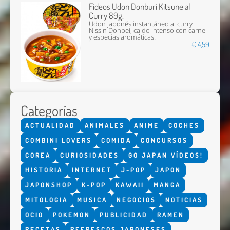
Fideos Udon Donburi Kitsune al
Curry 89g.
Udon japonés instantáneo al curry
Nissin Donbei, caldo intenso con carne
y especias aromáticas.
€ 4,59
Categorías
ACTUALIDAD
ANIMALES
ANIME
COCHES
COMBINI LOVERS
COMIDA
CONCURSOS
COREA
CURIOSIDADES
GO JAPAN VÍDEOS!
HISTORIA
INTERNET
J-POP
JAPON
JAPONSHOP
K-POP
KAWAII
MANGA
MITOLOGIA
MUSICA
NEGOCIOS
NOTICIAS
OCIO
POKEMON
PUBLICIDAD
RAMEN
RECETAS
REFRESCOS JAPONESES