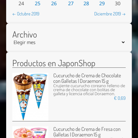
24
25
26
27
28
29
30
← Octubre 2019
Diciembre 2019 →
Archivo
Productos en JaponShop
Cucurucho de Crema de Chocolate
con Galletas | Doraemon 15 g
Crujiente cucurucho coreano relleno de
crema de chocolate con bolitas de
galleta y licencia oficial Doraemon.
€ 0,69
Cucurucho de Crema de Fresa con
Galletas | Doraemon 15 g