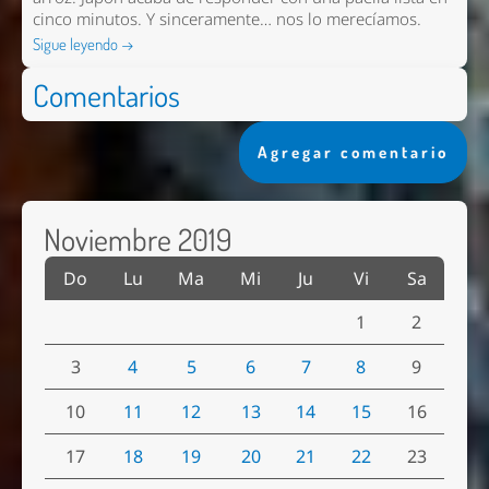
cinco minutos. Y sinceramente… nos lo merecíamos.
Sigue leyendo →
Comentarios
Agregar comentario
Noviembre 2019
Do
Lu
Ma
Mi
Ju
Vi
Sa
1
2
3
4
5
6
7
8
9
10
11
12
13
14
15
16
17
18
19
20
21
22
23