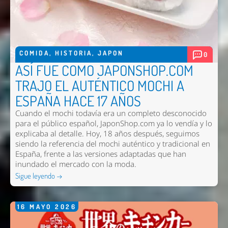
COMIDA
,
HISTORIA
,
JAPON
0
ASÍ FUE COMO JAPONSHOP.COM
TRAJO EL AUTÉNTICO MOCHI A
ESPAÑA HACE 17 AÑOS
Cuando el mochi todavía era un completo desconocido
para el público español, JaponShop.com ya lo vendía y lo
explicaba al detalle. Hoy, 18 años después, seguimos
siendo la referencia del mochi auténtico y tradicional en
España, frente a las versiones adaptadas que han
inundado el mercado con la moda.
Sigue leyendo →
16
MAYO
2026