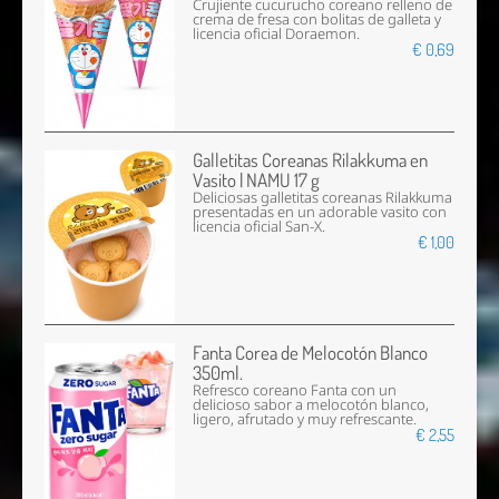
Crujiente cucurucho coreano relleno de
crema de fresa con bolitas de galleta y
licencia oficial Doraemon.
€ 0,69
Galletitas Coreanas Rilakkuma en
Vasito | NAMU 17 g
Deliciosas galletitas coreanas Rilakkuma
presentadas en un adorable vasito con
licencia oficial San-X.
€ 1,00
Fanta Corea de Melocotón Blanco
350ml.
Refresco coreano Fanta con un
delicioso sabor a melocotón blanco,
ligero, afrutado y muy refrescante.
€ 2,55