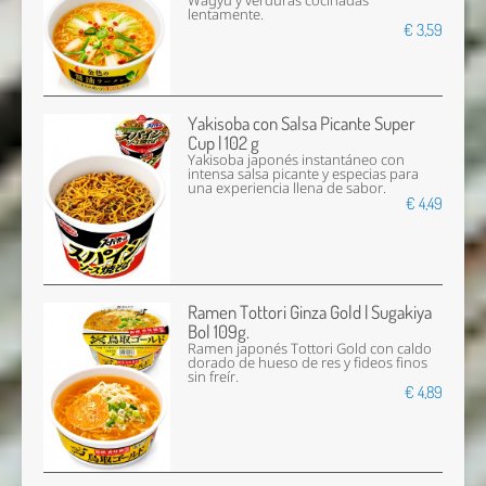
Wagyu y verduras cocinadas
lentamente.
€ 3,59
Yakisoba con Salsa Picante Super
Cup | 102 g
Yakisoba japonés instantáneo con
intensa salsa picante y especias para
una experiencia llena de sabor.
€ 4,49
Ramen Tottori Ginza Gold | Sugakiya
Bol 109g.
Ramen japonés Tottori Gold con caldo
dorado de hueso de res y fideos finos
sin freír.
€ 4,89