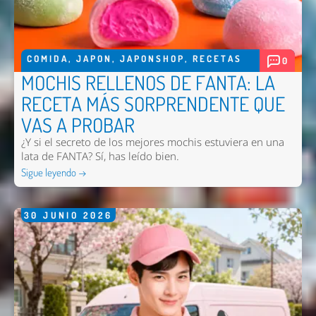
COMIDA
,
JAPON
,
JAPONSHOP
,
RECETAS
0
MOCHIS RELLENOS DE FANTA: LA
RECETA MÁS SORPRENDENTE QUE
VAS A PROBAR
¿Y si el secreto de los mejores mochis estuviera en una
lata de FANTA? Sí, has leído bien.
Sigue leyendo →
30
JUNIO
2026