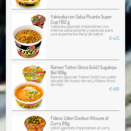
Yakisoba con Salsa Picante Super
Cup | 102 g
Yakisoba japonés instantáneo con
intensa salsa picante y especias para
una experiencia llena de sabor.
€ 4,25
Ramen Tottori Ginza Gold | Sugakiya
Bol 109g.
Ramen japonés Tottori Gold con caldo
dorado de hueso de res y fideos finos
sin freír.
€ 4,85
Fideos Udon Donburi Kitsune al
Curry 89g.
Udon japonés instantáneo al curry