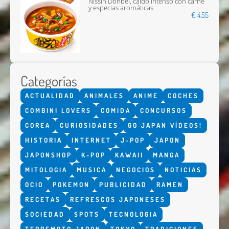
Nissin Donbei, caldo intenso con carne
y especias aromáticas.
€ 4,55
Categorías
ACTUALIDAD
ANIMALES
ANIME
COCHES
COMBINI LOVERS
COMIDA
CONCURSOS
COREA
CURIOSIDADES
GO JAPAN VÍDEOS!
HISTORIA
INTERNET
J-POP
JAPON
JAPONSHOP
K-POP
KAWAII
MANGA
MITOLOGIA
MUSICA
NEGOCIOS
NOTICIAS
OCIO
POKEMON
PUBLICIDAD
RAMEN
RECETAS
REFRESCOS JAPONESES
SOCIEDAD
SPOTS
TECNOLOGIA
TERREMOTO JAPON
TOKYO
TRADICIONES