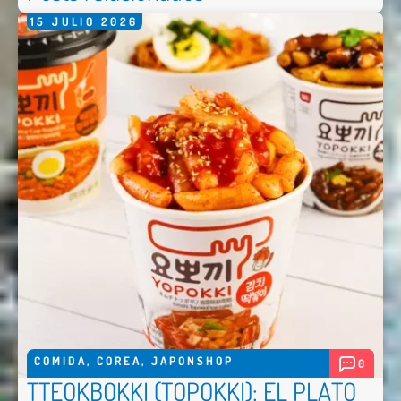
15
JULIO
2026
COMIDA
,
COREA
,
JAPONSHOP
0
TTEOKBOKKI (TOPOKKI): EL PLATO