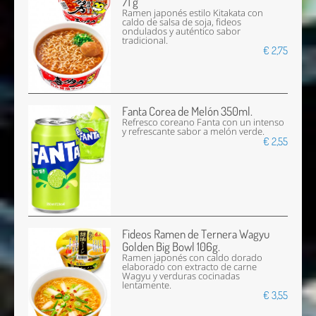
71 g
Ramen japonés estilo Kitakata con
caldo de salsa de soja, fideos
ondulados y auténtico sabor
tradicional.
€ 2,75
Fanta Corea de Melón 350ml.
Refresco coreano Fanta con un intenso
y refrescante sabor a melón verde.
€ 2,55
Fideos Ramen de Ternera Wagyu
Golden Big Bowl 106g.
Ramen japonés con caldo dorado
elaborado con extracto de carne
Wagyu y verduras cocinadas
lentamente.
€ 3,55