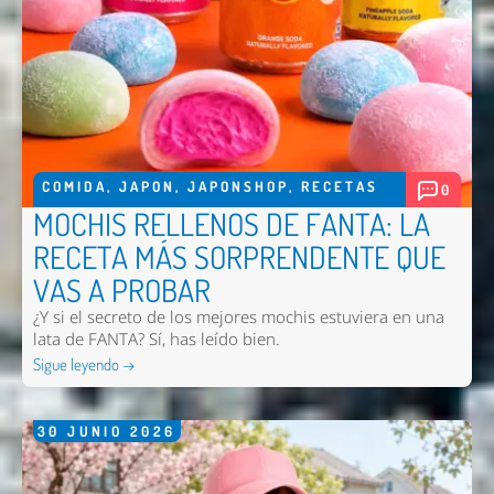
COMIDA
,
JAPON
,
JAPONSHOP
,
RECETAS
0
MOCHIS RELLENOS DE FANTA: LA
RECETA MÁS SORPRENDENTE QUE
VAS A PROBAR
Nombre *
¿Y si el secreto de los mejores mochis estuviera en una
lata de FANTA? Sí, has leído bien.
Email *
Sigue leyendo →
Comentario *
30
JUNIO
2026