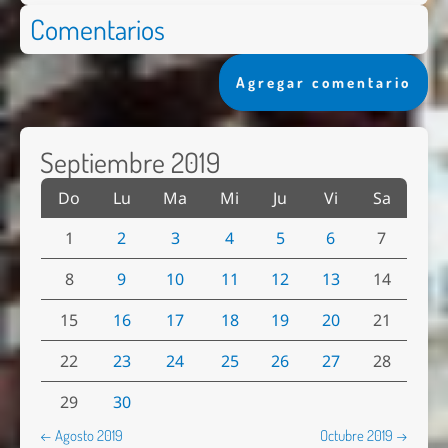
Comentarios
Agregar comentario
Septiembre 2019
Do
Lu
Ma
Mi
Ju
Vi
Sa
1
2
3
4
5
6
7
8
9
10
11
12
13
14
15
16
17
18
19
20
21
22
23
24
25
26
27
28
29
30
← Agosto 2019
Octubre 2019 →