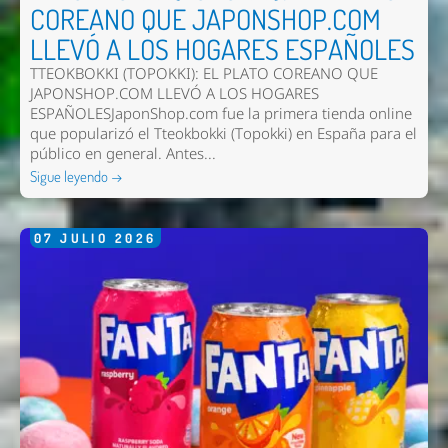
COREANO QUE JAPONSHOP.COM
LLEVÓ A LOS HOGARES ESPAÑOLES
TTEOKBOKKI (TOPOKKI): EL PLATO COREANO QUE
JAPONSHOP.COM LLEVÓ A LOS HOGARES
ESPAÑOLESJaponShop.com fue la primera tienda online
que popularizó el Tteokbokki (Topokki) en España para el
público en general. Antes...
Sigue leyendo →
07
JULIO
2026