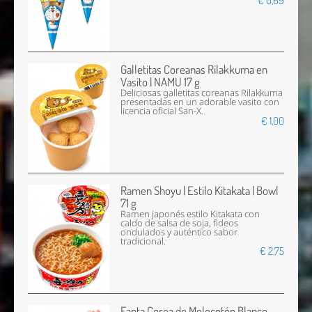
€ 0,69
Galletitas Coreanas Rilakkuma en
Vasito | NAMU 17 g
Deliciosas galletitas coreanas Rilakkuma
presentadas en un adorable vasito con
licencia oficial San-X.
€ 1,00
Ramen Shoyu | Estilo Kitakata | Bowl
71 g
Ramen japonés estilo Kitakata con
caldo de salsa de soja, fideos
ondulados y auténtico sabor
tradicional.
€ 2,75
Fanta Corea de Melocotón Blanco