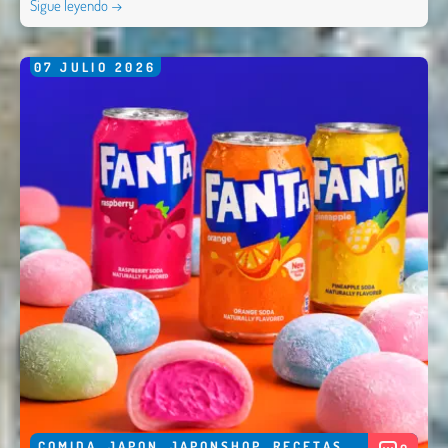
Sigue leyendo →
07
JULIO
2026
COMIDA
,
JAPON
,
JAPONSHOP
,
RECETAS