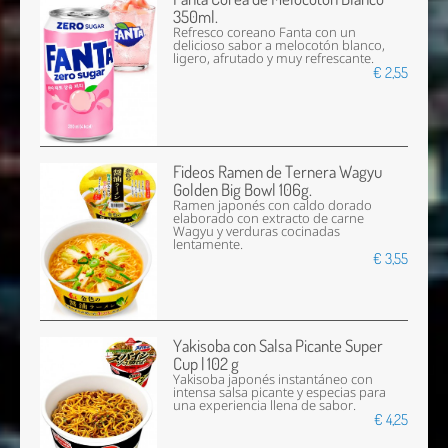
350ml.
Refresco coreano Fanta con un
delicioso sabor a melocotón blanco,
ligero, afrutado y muy refrescante.
€ 2,55
Fideos Ramen de Ternera Wagyu
Golden Big Bowl 106g.
Ramen japonés con caldo dorado
elaborado con extracto de carne
Wagyu y verduras cocinadas
lentamente.
€ 3,55
Yakisoba con Salsa Picante Super
Cup | 102 g
Yakisoba japonés instantáneo con
intensa salsa picante y especias para
una experiencia llena de sabor.
€ 4,25