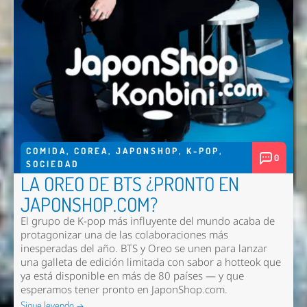
COMIDA
,
COREA
,
JAPONSHOP
,
K-POP
,
0
SOCIEDAD
LA OREO DE BTS ¿PRONTO EN
JAPONSHOP.COM?
El grupo de K-pop más influyente del mundo acaba de
protagonizar una de las colaboraciones más
inesperadas del año. BTS y Oreo se unen para lanzar
una galleta de edición limitada con sabor a hotteok que
ya está disponible en más de 80 países — y que
esperamos tener pronto en
JaponShop.com
.
Sigue leyendo →