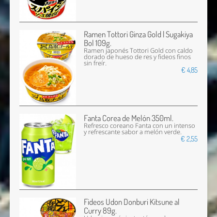
Ramen Tottori Ginza Gold | Sugakiya
Bol 109g.
Ramen japonés Tottori Gold con caldo
dorado de hueso de res y fideos finos
sin freír.
€ 4,85
Fanta Corea de Melón 350ml.
Refresco coreano Fanta con un intenso
y refrescante sabor a melón verde.
€ 2,55
Fideos Udon Donburi Kitsune al
Curry 89g.