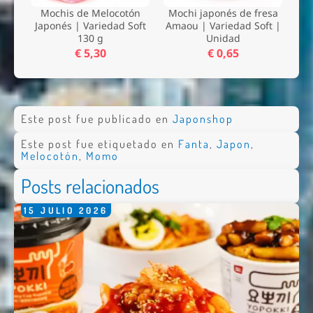
Mochis de Melocotón
Mochi japonés de fresa
Japonés | Variedad Soft
Amaou | Variedad Soft |
130 g
Unidad
€ 5,30
€ 0,65
Este post fue publicado en
Japonshop
Este post fue etiquetado en
Fanta
,
Japon
,
Melocotón
,
Momo
Posts relacionados
15
JULIO
2026