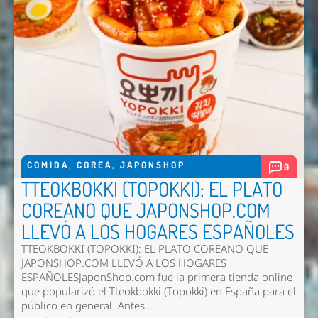
COMIDA
,
COREA
,
JAPONSHOP
0
TTEOKBOKKI (TOPOKKI): EL PLATO
COREANO QUE JAPONSHOP.COM
LLEVÓ A LOS HOGARES ESPAÑOLES
TTEOKBOKKI (TOPOKKI): EL PLATO COREANO QUE
JAPONSHOP.COM LLEVÓ A LOS HOGARES
ESPAÑOLESJaponShop.com fue la primera tienda online
que popularizó el Tteokbokki (Topokki) en España para el
público en general. Antes...