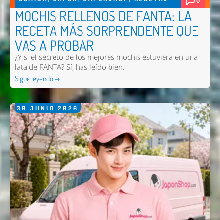
0
MOCHIS RELLENOS DE FANTA: LA
RECETA MÁS SORPRENDENTE QUE
VAS A PROBAR
¿Y si el secreto de los mejores mochis estuviera en una
lata de FANTA? Sí, has leído bien.
Sigue leyendo →
30
JUNIO
2026