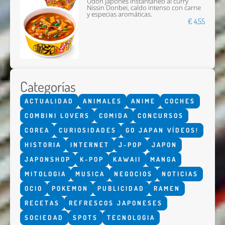
Udon japonés instantáneo al curry
Nissin Donbei, caldo intenso con carne
y especias aromáticas.
€ 4,55
Categorías
ACTUALIDAD
ANIMALES
ANIME
COCHES
COMBINI LOVERS
COMIDA
CONCURSOS
COREA
CURIOSIDADES
GO JAPAN VÍDEOS!
HISTORIA
INTERNET
J-POP
JAPON
JAPONSHOP
K-POP
KAWAII
MANGA
MITOLOGIA
MUSICA
NEGOCIOS
NOTICIAS
OCIO
POKEMON
PUBLICIDAD
RAMEN
RECETAS
REFRESCOS JAPONESES
SOCIEDAD
SPOTS
TECNOLOGIA