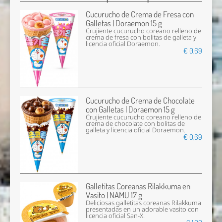
Email *
Cucurucho de Crema de Fresa con
Comentario *
Galletas | Doraemon 15 g
Crujiente cucurucho coreano relleno de
crema de fresa con bolitas de galleta y
licencia oficial Doraemon.
€ 0,69
Cucurucho de Crema de Chocolate
con Galletas | Doraemon 15 g
Crujiente cucurucho coreano relleno de
crema de chocolate con bolitas de
galleta y licencia oficial Doraemon.
€ 0,69
Enviar
Galletitas Coreanas Rilakkuma en
Vasito | NAMU 17 g
Deliciosas galletitas coreanas Rilakkuma
presentadas en un adorable vasito con
licencia oficial San-X.