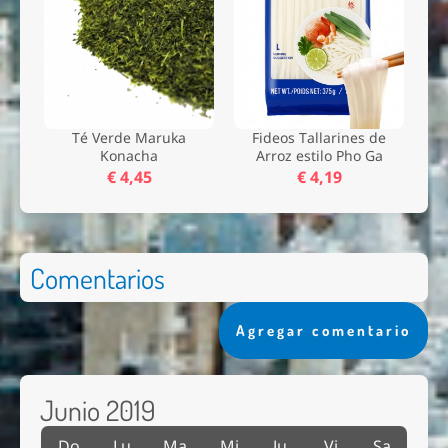
Té Verde Maruka
Fideos Tallarines de
Konacha
Arroz estilo Pho Ga
€ 4,45
€ 4,19
Comentarios
Agregar comentario
Junio 2019
Do
Lu
Ma
Mi
Ju
Vi
Sa