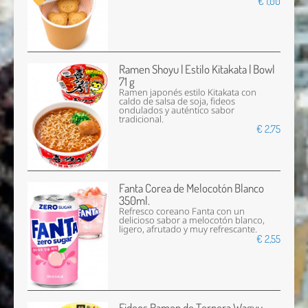
€ 1,00
Ramen Shoyu | Estilo Kitakata | Bowl
71 g
Ramen japonés estilo Kitakata con
caldo de salsa de soja, fideos
ondulados y auténtico sabor
tradicional.
€ 2,75
Fanta Corea de Melocotón Blanco
350ml.
Refresco coreano Fanta con un
delicioso sabor a melocotón blanco,
ligero, afrutado y muy refrescante.
€ 2,55
Fideos Ramen de Ternera Wagyu