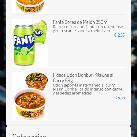
Fanta Corea de Melón 350ml.
Refresco coreano Fanta con un intenso
y refrescante sabor a melón verde.
€ 2,55
Fideos Udon Donburi Kitsune al
Curry 89g.
Udon japonés instantáneo al curry
Nissin Donbei, caldo intenso con carne
y especias aromáticas.
€ 4,55
Categorías