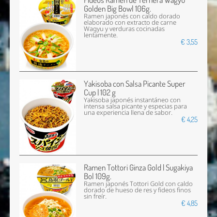
Golden Big Bowl 106g.
Ramen japonés con caldo dorado
elaborado con extracto de carne
Wagyu y verduras cocinadas
lentamente.
€ 3,55
Yakisoba con Salsa Picante Super
Cup | 102 g
Yakisoba japonés instantáneo con
intensa salsa picante y especias para
una experiencia llena de sabor.
€ 4,25
Ramen Tottori Ginza Gold | Sugakiya
Bol 109g.
Ramen japonés Tottori Gold con caldo
dorado de hueso de res y fideos finos
sin freír.
€ 4,85