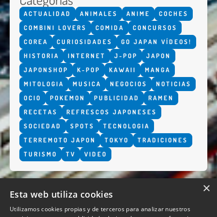
ACTUALIDAD
ANIMALES
ANIME
COCHES
COMBINI LOVERS
COMIDA
CONCURSOS
COREA
CURIOSIDADES
GO JAPAN VÍDEOS!
HISTORIA
INTERNET
J-POP
JAPON
JAPONSHOP
K-POP
KAWAII
MANGA
MITOLOGIA
MUSICA
NEGOCIOS
NOTICIAS
OCIO
POKEMON
PUBLICIDAD
RAMEN
RECETAS
REFRESCOS JAPONESES
SOCIEDAD
SPOTS
TECNOLOGIA
TERREMOTO JAPON
TOKYO
TRADICIONES
TURISMO
TV
VIDEO
×
Esta web utiliza cookies
Utilizamos cookies propias y de terceros para analizar nuestros