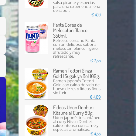
salsa picante y especias
para una experiencia llena
de sabor.
€ 4,19
Fanta Corea de
Melocotón Blanco
350ml.
Refresco coreano Fanta
con un delicioso sabor a
melocotón blanco, ligero,
afrutado y muy
refrescante.
€ 2,55
Ramen Tottori Ginza
Gold | Sugakiya Bol 109g.
Ramen japonés Tottori
Gold con caldo dorado de
hueso de res y fideos finos
sin freír.
€ 4,69
Enviar
Fideos Udon Donburi
Kitsune al Curry 89g.
Udon japonés instantáneo
al curry Nissin Donbei,
caldo intenso con carne y
especias aromáticas.
€ 4,55