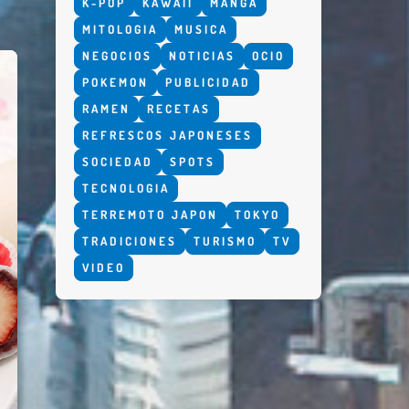
K-POP
KAWAII
MANGA
MITOLOGIA
MUSICA
NEGOCIOS
NOTICIAS
OCIO
POKEMON
PUBLICIDAD
RAMEN
RECETAS
REFRESCOS JAPONESES
SOCIEDAD
SPOTS
TECNOLOGIA
TERREMOTO JAPON
TOKYO
TRADICIONES
TURISMO
TV
VIDEO