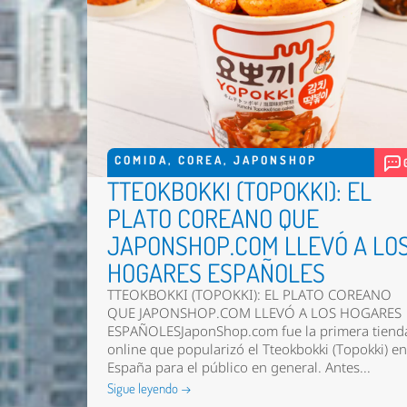
COMIDA
,
COREA
,
JAPONSHOP
TTEOKBOKKI (TOPOKKI): EL
PLATO COREANO QUE
JAPONSHOP.COM LLEVÓ A LO
HOGARES ESPAÑOLES
TTEOKBOKKI (TOPOKKI): EL PLATO COREANO
QUE JAPONSHOP.COM LLEVÓ A LOS HOGARES
ESPAÑOLESJaponShop.com fue la primera tiend
online que popularizó el Tteokbokki (Topokki) e
España para el público en general. Antes...
Sigue leyendo →