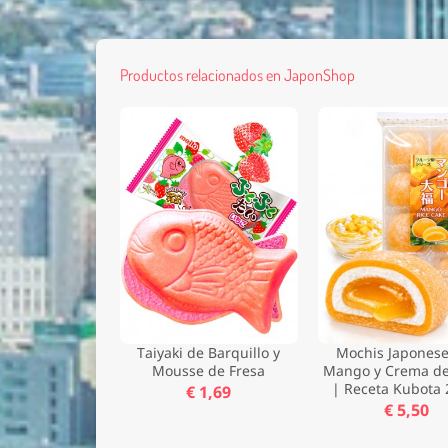
Productos relacionados en JaponShop
Taiyaki de Barquillo y
Mochis Japonese
Mousse de Fresa
Mango y Crema d
| Receta Kubota 
€ 1,69
€ 5,50