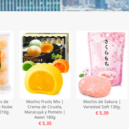
s de
Mochis Fruits Mix |
Mochis de Sakura |
e Nube
Crema de Ciruela,
Variedad Soft 130g.
210g.
Maracuyá y Pomelo |
€ 5,39
Awon 180g
€ 5,35