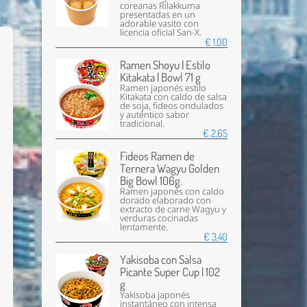
coreanas Rilakkuma
presentadas en un
adorable vasito con
licencia oficial San-X.
€ 1,00
Ramen Shoyu | Estilo
Kitakata | Bowl 71 g
Ramen japonés estilo
Kitakata con caldo de salsa
de soja, fideos ondulados
y auténtico sabor
tradicional.
€ 2,65
Fideos Ramen de
Ternera Wagyu Golden
Big Bowl 106g.
Ramen japonés con caldo
dorado elaborado con
extracto de carne Wagyu y
verduras cocinadas
lentamente.
€ 3,40
Yakisoba con Salsa
Picante Super Cup | 102
g
Yakisoba japonés
instantáneo con intensa