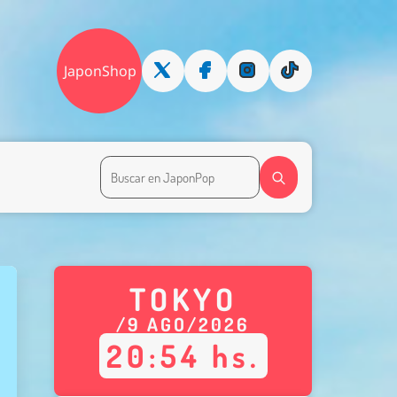
JaponShop
TOKYO
/
9
AGO
/
2026
20
:
54
hs.