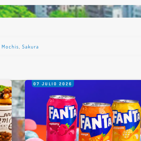
*
rio *
,
Mochis
,
Sakura
07
JULIO
2026