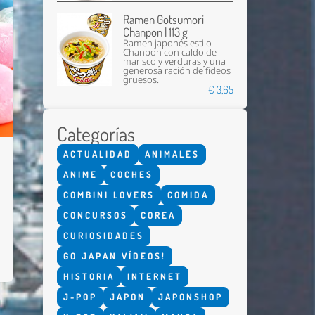
Ramen Gotsumori
Chanpon | 113 g
Ramen japonés estilo
Chanpon con caldo de
marisco y verduras y una
generosa ración de fideos
gruesos.
€ 3,65
Categorías
ACTUALIDAD
ANIMALES
ANIME
COCHES
COMBINI LOVERS
COMIDA
CONCURSOS
COREA
CURIOSIDADES
GO JAPAN VÍDEOS!
HISTORIA
INTERNET
J-POP
JAPON
JAPONSHOP