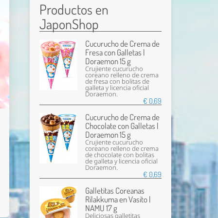
Productos en
JaponShop
Cucurucho de Crema de
Fresa con Galletas |
Doraemon 15 g
Crujiente cucurucho
coreano relleno de crema
de fresa con bolitas de
galleta y licencia oficial
Doraemon.
€ 0,69
Cucurucho de Crema de
Chocolate con Galletas |
Doraemon 15 g
Crujiente cucurucho
coreano relleno de crema
de chocolate con bolitas
de galleta y licencia oficial
Doraemon.
€ 0,69
Galletitas Coreanas
Rilakkuma en Vasito |
NAMU 17 g
Deliciosas galletitas