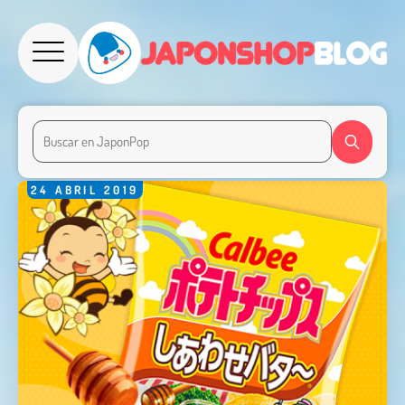
24
ABRIL
2019