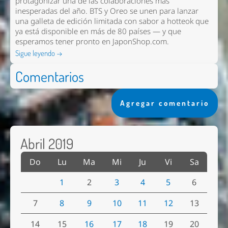
protagonizar una de las colaboraciones más
inesperadas del año. BTS y Oreo se unen para lanzar
una galleta de edición limitada con sabor a hotteok que
ya está disponible en más de 80 países — y que
esperamos tener pronto en
JaponShop.com
.
Sigue leyendo →
Comentarios
Agregar comentario
Abril 2019
Do
Lu
Ma
Mi
Ju
Vi
Sa
1
2
3
4
5
6
7
8
9
10
11
12
13
14
15
16
17
18
19
20