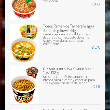
tradicional.
€ 2,65
Fideos Ramen de Ternera Wagyu
Golden Big Bowl 106g.
Ramen japonés con caldo dorado
elaborado con extracto de carne
Wagyu y verduras cocinadas
lentamente.
€ 3,40
Yakisoba con Salsa Picante Super
Cup | 102 g
Yakisoba japonés instantáneo con
intensa salsa picante y especias para
una experiencia llena de sabor.
€ 4,19