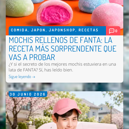
COMIDA
,
JAPON
,
JAPONSHOP
,
RECETAS
0
MOCHIS RELLENOS DE FANTA: LA
RECETA MÁS SORPRENDENTE QUE
VAS A PROBAR
¿Y si el secreto de los mejores mochis estuviera en una
lata de FANTA? Sí, has leído bien.
Sigue leyendo →
30
JUNIO
2026