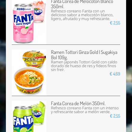
Fanta Corea de Melocotón Blanco
350ml.
Refresco coreano Fanta con un
delicioso sabor a melocotón blanco,
ligero, afrutado y muy refrescante.
€ 2,55
Ramen Tottori Ginza Gold | Sugakiya
Bol 109g.
Ramen japonés Tottori Gold con caldo
dorado de hueso de res y fideos finos
sin freír.
€ 4,69
Fanta Corea de Melón 350ml.
Refresco coreano Fanta con un intenso
y refrescante sabor a melón verde.
€ 2,55