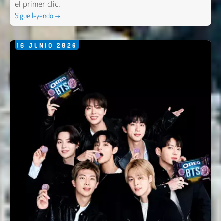
el primer clic.
Sigue leyendo →
16
JUNIO
2026
Nombre *
Email *
Comentario *
Enviar