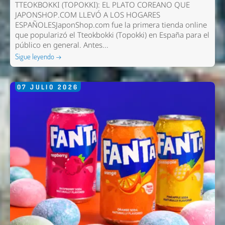
TTEOKBOKKI (TOPOKKI): EL PLATO COREANO QUE
JAPONSHOP.COM LLEVÓ A LOS HOGARES
ESPAÑOLESJaponShop.com fue la primera tienda online
que popularizó el Tteokbokki (Topokki) en España para el
público en general. Antes...
Sigue leyendo →
07
JULIO
2026