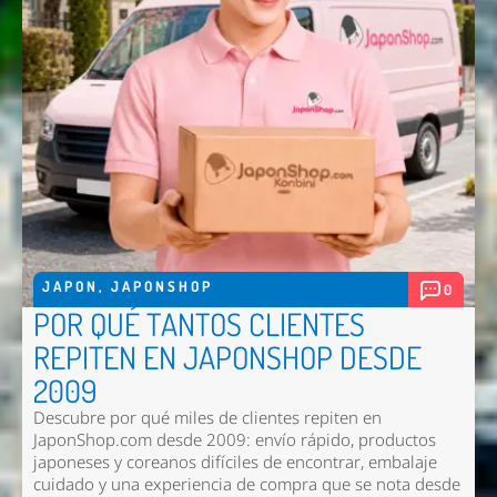
JAPON
,
JAPONSHOP
0
POR QUÉ TANTOS CLIENTES
REPITEN EN JAPONSHOP DESDE
2009
Descubre por qué miles de clientes repiten en
JaponShop.com desde 2009: envío rápido, productos
japoneses y coreanos difíciles de encontrar, embalaje
cuidado y una experiencia de compra que se nota desde