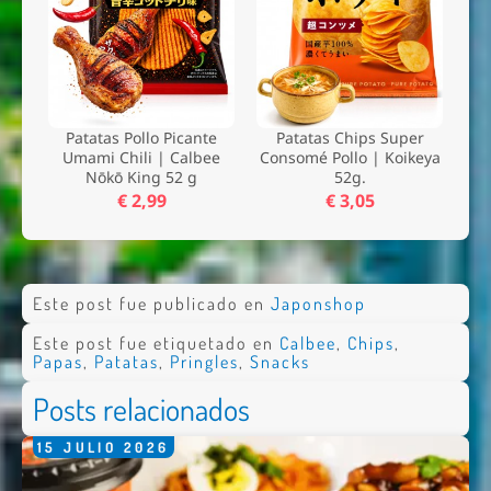
Patatas Pollo Picante
Patatas Chips Super
Umami Chili | Calbee
Consomé Pollo | Koikeya
Nōkō King 52 g
52g.
€ 2,99
€ 3,05
Este post fue publicado en
Japonshop
Este post fue etiquetado en
Calbee
,
Chips
,
Papas
,
Patatas
,
Pringles
,
Snacks
Posts relacionados
15
JULIO
2026