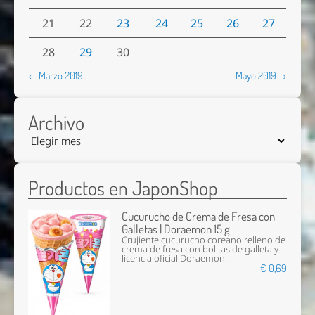
21
22
23
24
25
26
27
28
29
30
← Marzo 2019
Mayo 2019 →
Archivo
Productos en JaponShop
Cucurucho de Crema de Fresa con
Galletas | Doraemon 15 g
Crujiente cucurucho coreano relleno de
crema de fresa con bolitas de galleta y
licencia oficial Doraemon.
€ 0,69