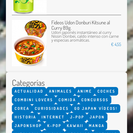
Fideos Udon Donburi Kitsune al
Curry 89g.
Udon japonés instantáneo al curry
Nissin Donbei, caldo intenso con carne
y especias aromáticas.
€ 4,55
Categorías
ACTUALIDAD
ANIMALES
ANIME
COCHES
COMBINI LOVERS
COMIDA
CONCURSOS
COREA
CURIOSIDADES
GO JAPAN VÍDEOS!
HISTORIA
INTERNET
J-POP
JAPON
JAPONSHOP
K-POP
KAWAII
MANGA