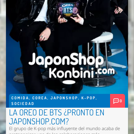
COMIDA
,
COREA
,
JAPONSHOP
,
K-POP
,
0
SOCIEDAD
LA OREO DE BTS ¿PRONTO EN
JAPONSHOP.COM?
El grupo de K-pop más influyente del mundo acaba de