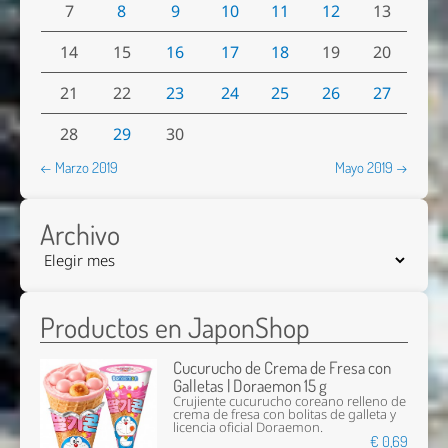
7
8
9
10
11
12
13
14
15
16
17
18
19
20
21
22
23
24
25
26
27
28
29
30
← Marzo 2019
Mayo 2019 →
Archivo
Productos en JaponShop
Cucurucho de Crema de Fresa con
Galletas | Doraemon 15 g
Crujiente cucurucho coreano relleno de
crema de fresa con bolitas de galleta y
licencia oficial Doraemon.
€ 0,69