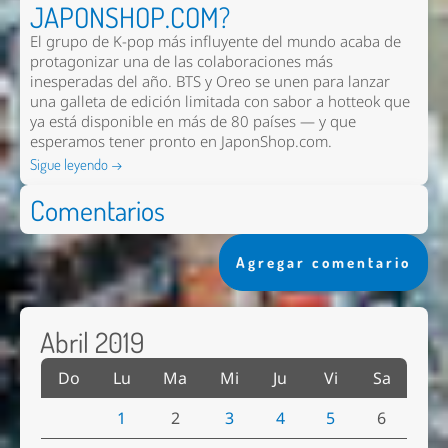
JAPONSHOP.COM?
El grupo de K-pop más influyente del mundo acaba de
protagonizar una de las colaboraciones más
inesperadas del año. BTS y Oreo se unen para lanzar
una galleta de edición limitada con sabor a hotteok que
ya está disponible en más de 80 países — y que
esperamos tener pronto en
JaponShop.com
.
Sigue leyendo →
Comentarios
Agregar comentario
Abril 2019
Do
Lu
Ma
Mi
Ju
Vi
Sa
1
2
3
4
5
6