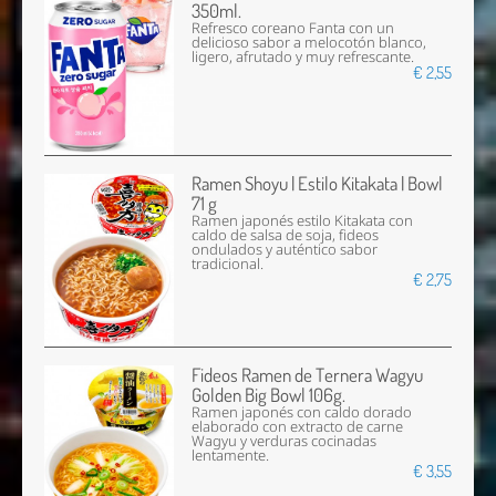
350ml.
Refresco coreano Fanta con un
delicioso sabor a melocotón blanco,
ligero, afrutado y muy refrescante.
€ 2,55
Ramen Shoyu | Estilo Kitakata | Bowl
71 g
Ramen japonés estilo Kitakata con
caldo de salsa de soja, fideos
ondulados y auténtico sabor
tradicional.
€ 2,75
Fideos Ramen de Ternera Wagyu
Golden Big Bowl 106g.
Ramen japonés con caldo dorado
elaborado con extracto de carne
Wagyu y verduras cocinadas
lentamente.
€ 3,55