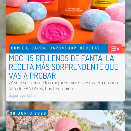
COMIDA
,
JAPON
,
JAPONSHOP
,
RECETAS
0
MOCHIS RELLENOS DE FANTA: LA
RECETA MÁS SORPRENDENTE QUE
VAS A PROBAR
¿Y si el secreto de los mejores mochis estuviera en una
lata de FANTA? Sí, has leído bien.
Sigue leyendo →
30
JUNIO
2026