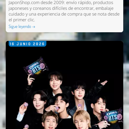
JaponShop.com desde 2009: envío rápido, productos
japoneses y coreanos difíciles de encontrar, embalaje
cuidado y una experiencia de compra que se nota desde
el primer clic.
Sigue leyendo →
Nombre *
16
JUNIO
2026
Email *
Comentario *
Enviar