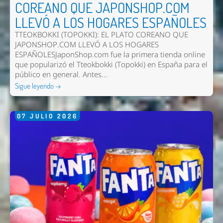
COREANO QUE JAPONSHOP.COM
LLEVÓ A LOS HOGARES ESPAÑOLES
TTEOKBOKKI (TOPOKKI): EL PLATO COREANO QUE
JAPONSHOP.COM LLEVÓ A LOS HOGARES
ESPAÑOLESJaponShop.com fue la primera tienda online
que popularizó el Tteokbokki (Topokki) en España para el
público en general. Antes...
Sigue leyendo →
07
JULIO
2026