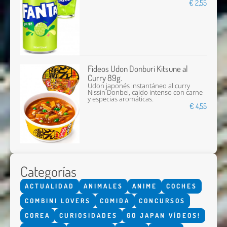
€ 2,55
Fideos Udon Donburi Kitsune al
Curry 89g.
Udon japonés instantáneo al curry
Nissin Donbei, caldo intenso con carne
y especias aromáticas.
€ 4,55
Categorías
ACTUALIDAD
ANIMALES
ANIME
COCHES
COMBINI LOVERS
COMIDA
CONCURSOS
COREA
CURIOSIDADES
GO JAPAN VÍDEOS!