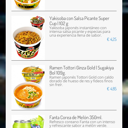
Yakisoba con Salsa Picante Super
Cup | 102 g
Yakisoba japonés instantáneo con
intensa salsa picante y especias para
una experiencia llena de sabor.
€ 4,25
Ramen Tottori Ginza Gold | Sugakiya
Bol 109g.
Ramen japonés Tottori Gold con caldo
dorado de hueso de res y fideos finos
sin freír.
€ 4,85
Fanta Corea de Melón 350ml.
Refresco coreano Fanta con un intenso
y refrescante sabor a melón verde.