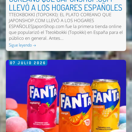
LLEVÓ A LOS HOGARES ESPAÑOLES
TTEOKBOKKI (TOPOKKI): EL PLATO COREANO QUE
JAPONSHOP.COM LLEVÓ A LOS HOGARES
ESPAÑOLESJaponShop.com fue la primera tienda online
que popularizó el Tteokbokki (Topokki) en España para el
público en general. Antes...
Sigue leyendo →
07
JULIO
2026