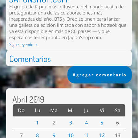
El grupo de K-pop más influyente del mundo acaba de
protagonizar una de las colaboraciones más
inesperadas del año. BTS y Oreo se unen para lanzar
una galleta de edición limitada con sabor a hotteok que
ya está disponible en más de 80 países — y que
esperamos tener pronto en
JaponShop.com
.
Sigue leyendo →
Comentarios
Agregar comentario
Abril 2019
Do
Lu
Ma
Mi
Ju
Vi
Sa
1
2
3
4
5
6
7
8
9
10
11
12
13