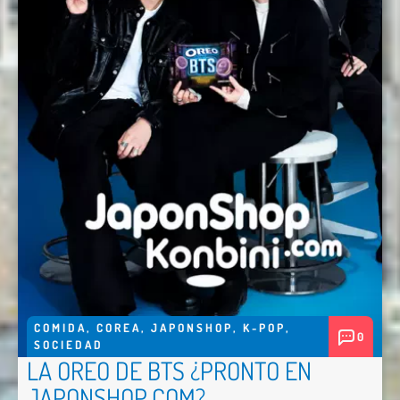
COMIDA
,
COREA
,
JAPONSHOP
,
K-POP
,
0
SOCIEDAD
LA OREO DE BTS ¿PRONTO EN
JAPONSHOP.COM?