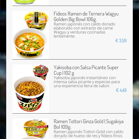
Fideos Ramen de Ternera Wagyu
Golden Big Bowl 106g.
Ramen japonés con caldo dorado
elaborado con extracto de carne
Wagyu y verduras cocinadas
lentamente.
€ 3,59
Yakisoba con Salsa Picante Super
Cup | 102 g
Yakisoba japonés instantáneo con
intensa salsa picante y especias para
una experiencia llena de sabor.
€ 4,49
Ramen Tottori Ginza Gold | Sugakiya
Bol 109g.
Ramen japonés Tottori Gold con caldo
dorado de hueso de res y fideos finos