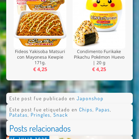
Fideos Yakisoba Matsuri
Condimento Furikake
con Mayonesa Kewpie
Pikachu Pokémon Huevo
171g.
| 20 g
€ 4,25
€ 4,25
Este post fue publicado en
Japonshop
Este post fue etiquetado en
Chips
,
Papas
,
Patatas
,
Pringles
,
Snack
Posts relacionados
15
JULIO
2026