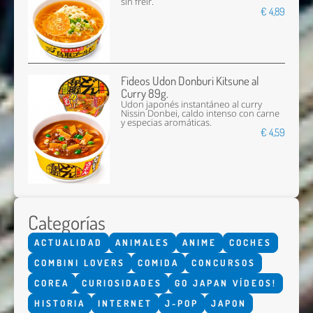
sin freír.
€ 4,89
Fideos Udon Donburi Kitsune al
Curry 89g.
Udon japonés instantáneo al curry
Nissin Donbei, caldo intenso con carne
y especias aromáticas.
€ 4,59
Categorías
ACTUALIDAD
ANIMALES
ANIME
COCHES
COMBINI LOVERS
COMIDA
CONCURSOS
COREA
CURIOSIDADES
GO JAPAN VÍDEOS!
HISTORIA
INTERNET
J-POP
JAPON