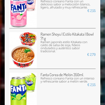
Refresco coreano Fanta con un
delicioso sabor a melocotón blanco,
ligero, afrutado y muy refrescante.
€ 2,55
Ramen Shoyu | Estilo Kitakata | Bowl
71 g
Ramen japonés estilo Kitakata con
caldo de salsa de soja, fideos
ondulados y auténtico sabor
tradicional.
€ 2,79
Fanta Corea de Melón 350ml.
Refresco coreano Fanta con un intenso
y refrescante sabor a melón verde.
€ 2,55