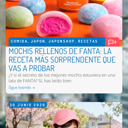
COMIDA
,
JAPON
,
JAPONSHOP
,
RECETAS
0
MOCHIS RELLENOS DE FANTA: LA
RECETA MÁS SORPRENDENTE QUE
VAS A PROBAR
¿Y si el secreto de los mejores mochis estuviera en una
lata de FANTA? Sí, has leído bien.
Sigue leyendo →
30
JUNIO
2026