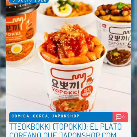
COMIDA
,
COREA
,
JAPONSHOP
0
TTEOKBOKKI (TOPOKKI): EL PLATO
COREANO QUE JAPONSHOP.COM