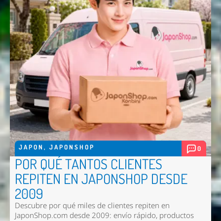
JAPON
,
JAPONSHOP
0
POR QUÉ TANTOS CLIENTES
REPITEN EN JAPONSHOP DESDE
2009
Descubre por qué miles de clientes repiten en
JaponShop.com desde 2009: envío rápido, productos