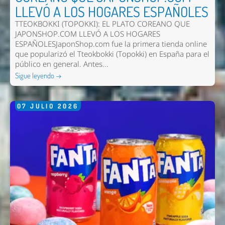
LLEVÓ A LOS HOGARES ESPAÑOLES
TTEOKBOKKI (TOPOKKI): EL PLATO COREANO QUE
JAPONSHOP.COM LLEVÓ A LOS HOGARES
ESPAÑOLESJaponShop.com fue la primera tienda online
que popularizó el Tteokbokki (Topokki) en España para el
público en general. Antes...
Sigue leyendo →
07
JULIO
2026