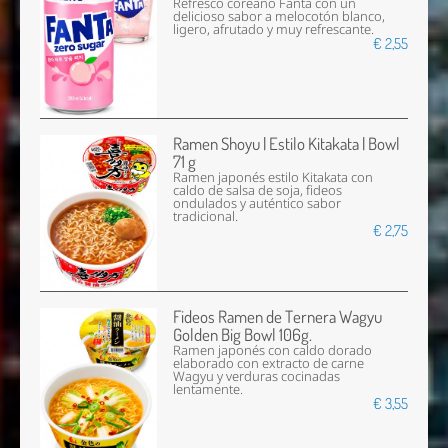
Refresco coreano Fanta con un
delicioso sabor a melocotón blanco,
ligero, afrutado y muy refrescante.
€ 2,55
Ramen Shoyu | Estilo Kitakata | Bowl
71 g
Ramen japonés estilo Kitakata con
caldo de salsa de soja, fideos
ondulados y auténtico sabor
tradicional.
€ 2,75
Fideos Ramen de Ternera Wagyu
Golden Big Bowl 106g.
Ramen japonés con caldo dorado
elaborado con extracto de carne
Wagyu y verduras cocinadas
lentamente.
€ 3,55