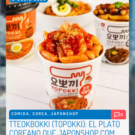
COMIDA
,
COREA
,
JAPONSHOP
0
TTEOKBOKKI (TOPOKKI): EL PLATO
COREANO QUE JAPONSHOP.COM