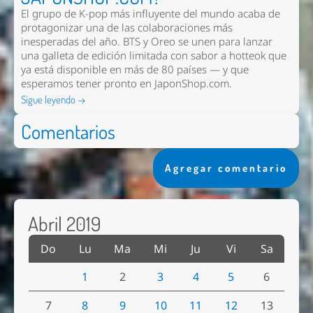
El grupo de K-pop más influyente del mundo acaba de
protagonizar una de las colaboraciones más
inesperadas del año. BTS y Oreo se unen para lanzar
una galleta de edición limitada con sabor a hotteok que
ya está disponible en más de 80 países — y que
esperamos tener pronto en
JaponShop.com
.
Sigue leyendo →
Comentarios
Agregar comentario
Abril 2019
Do
Lu
Ma
Mi
Ju
Vi
Sa
1
2
3
4
5
6
7
8
9
10
11
12
13