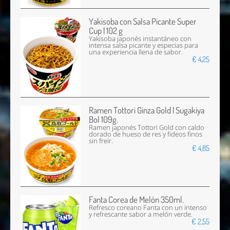
Yakisoba con Salsa Picante Super
Cup | 102 g
Yakisoba japonés instantáneo con
intensa salsa picante y especias para
una experiencia llena de sabor.
€ 4,25
Ramen Tottori Ginza Gold | Sugakiya
Bol 109g.
Ramen japonés Tottori Gold con caldo
dorado de hueso de res y fideos finos
sin freír.
€ 4,85
Fanta Corea de Melón 350ml.
Refresco coreano Fanta con un intenso
y refrescante sabor a melón verde.
€ 2,55