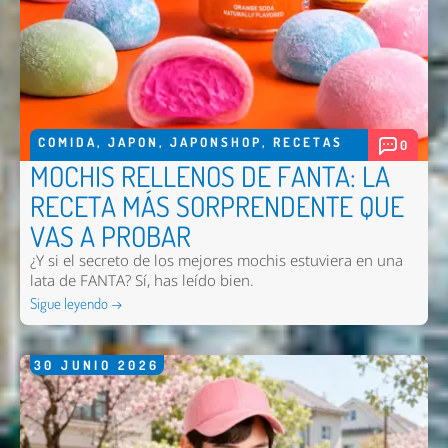
COMIDA
,
JAPON
,
JAPONSHOP
,
RECETAS
0
MOCHIS RELLENOS DE FANTA: LA
RECETA MÁS SORPRENDENTE QUE
VAS A PROBAR
¿Y si el secreto de los mejores mochis estuviera en una
lata de FANTA? Sí, has leído bien.
Sigue leyendo →
30
JUNIO
2026