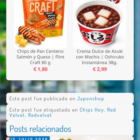
Chips de Pan Centeno
Crema Dulce de Azuki
Salmón y Queso | Flint
con Mochis | Oshiruko
Craft 80 g
Instantánea 38g.
€ 1,80
€ 2,99
Este post fue publicado en
Japonshop
Este post fue etiquetado en
Chips Hoy
,
Red
Velvet
,
Redvelvet
Posts relacionados
15
JULIO
2026