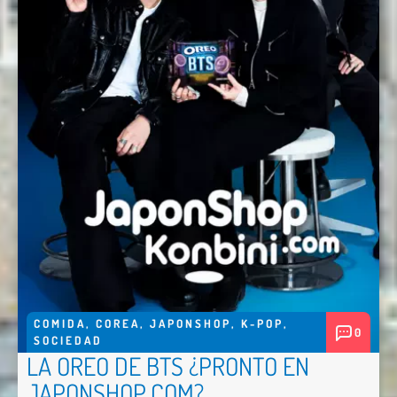
COMIDA
,
COREA
,
JAPONSHOP
,
K-POP
,
0
SOCIEDAD
LA OREO DE BTS ¿PRONTO EN
JAPONSHOP.COM?