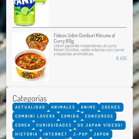
Fideos Udon Donburi Kitsune al
Curry 89g.
Udon japonés instantáneo al curry
Nissin Donbei, caldo intenso con carne
y especias aromáticas.
€ 4,55
Categorías
ACTUALIDAD
ANIMALES
ANIME
COCHES
COMBINI LOVERS
COMIDA
CONCURSOS
COREA
CURIOSIDADES
GO JAPAN VÍDEOS!
HISTORIA
INTERNET
J-POP
JAPON