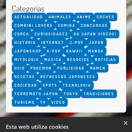
Categorías
ACTUALIDAD
ANIMALES
ANIME
COCHES
COMBINI LOVERS
COMIDA
CONCURSOS
COREA
CURIOSIDADES
GO JAPAN VÍDEOS!
HISTORIA
INTERNET
J-POP
JAPON
JAPONSHOP
K-POP
KAWAII
MANGA
MITOLOGIA
MUSICA
NEGOCIOS
NOTICIAS
OCIO
POKEMON
PUBLICIDAD
RAMEN
RECETAS
REFRESCOS JAPONESES
SOCIEDAD
SPOTS
TECNOLOGIA
TERREMOTO JAPON
TOKYO
TRADICIONES
TURISMO
TV
VIDEO
×
Esta web utiliza cookies