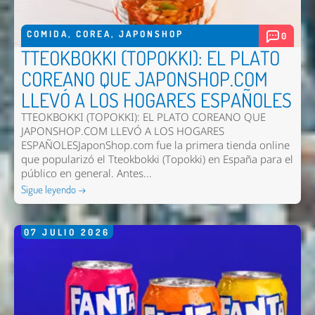
COMIDA
,
COREA
,
JAPONSHOP
0
TTEOKBOKKI (TOPOKKI): EL PLATO
COREANO QUE JAPONSHOP.COM
LLEVÓ A LOS HOGARES ESPAÑOLES
TTEOKBOKKI (TOPOKKI): EL PLATO COREANO QUE
JAPONSHOP.COM LLEVÓ A LOS HOGARES
ESPAÑOLESJaponShop.com fue la primera tienda online
que popularizó el Tteokbokki (Topokki) en España para el
público en general. Antes...
Sigue leyendo →
07
JULIO
2026