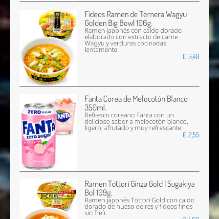
Fideos Ramen de Ternera Wagyu
Golden Big Bowl 106g.
Ramen japonés con caldo dorado
elaborado con extracto de carne
Wagyu y verduras cocinadas
lentamente.
€ 3,40
Fanta Corea de Melocotón Blanco
350ml.
Refresco coreano Fanta con un
delicioso sabor a melocotón blanco,
ligero, afrutado y muy refrescante.
€ 2,55
Ramen Tottori Ginza Gold | Sugakiya
Bol 109g.
Ramen japonés Tottori Gold con caldo
dorado de hueso de res y fideos finos
sin freír.