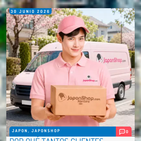
30
JUNIO
2026
JAPON
,
JAPONSHOP
0