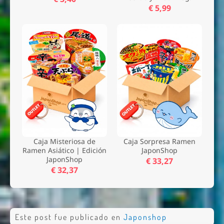
€ 5,99
Caja Misteriosa de
Caja Sorpresa Ramen
Ramen Asiático | Edición
JaponShop
JaponShop
€ 33,27
€ 32,37
Este post fue publicado en
Japonshop