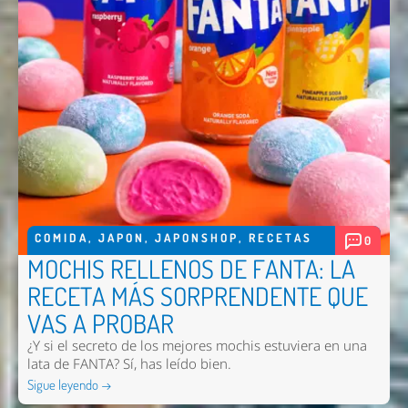
COMIDA
,
JAPON
,
JAPONSHOP
,
RECETAS
0
MOCHIS RELLENOS DE FANTA: LA
RECETA MÁS SORPRENDENTE QUE
VAS A PROBAR
¿Y si el secreto de los mejores mochis estuviera en una
lata de FANTA? Sí, has leído bien.
Sigue leyendo →