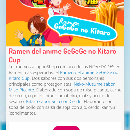
Ramen del anime GeGeGe no Kitarō
Cup
Te traemos a
JaponShop
.com una de las NOVEDADES en
Ramen más esperadas: el
Ramen del anime GeGeGe no
Kitarō Cup
.
Dos sabores con sus dos personajes
principales como protagonistas:
Neko-Musume sabor
Miso Picante
.
Elaborado con sopa de miso picante, carne
de cerdo, repollo chino, kamaboko, maíz y aceite de
sésamo.
Kitarō sabor Soja con Cerdo
.
Elaborado con
sopa de pollo con salsa de soja con ajo, cerdo, kanryu
(condimento).