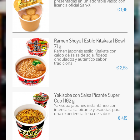
presentadas en un adorable vasito con
licencia oficial San-X.
€ 1,00
Ramen Shoyu | Estilo Kitakata | Bowl
71 g
Ramen japonés estilo Kitakata con
caldo de salsa de soja, fideos
ondulados y auténtico sabor
tradicional.
€ 2,65
Yakisoba con Salsa Picante Super
Cup | 102 g
Yakisoba japonés instantáneo con
intensa salsa picante y especias para
una experiencia llena de sabor.
€ 4,19