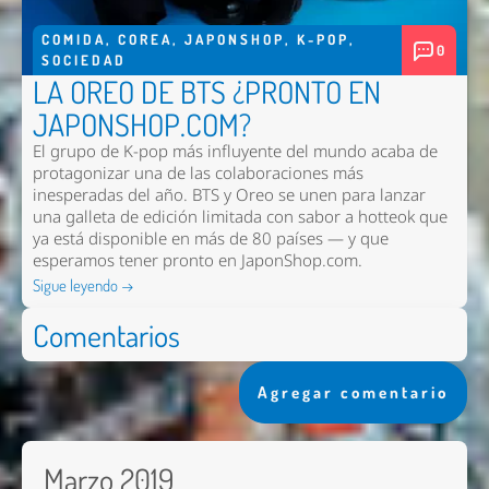
COMIDA
,
COREA
,
JAPONSHOP
,
K-POP
,
0
SOCIEDAD
LA OREO DE BTS ¿PRONTO EN
JAPONSHOP.COM?
El grupo de K-pop más influyente del mundo acaba de
protagonizar una de las colaboraciones más
inesperadas del año. BTS y Oreo se unen para lanzar
una galleta de edición limitada con sabor a hotteok que
ya está disponible en más de 80 países — y que
esperamos tener pronto en
JaponShop.com
.
Sigue leyendo →
Comentarios
Agregar comentario
Marzo 2019