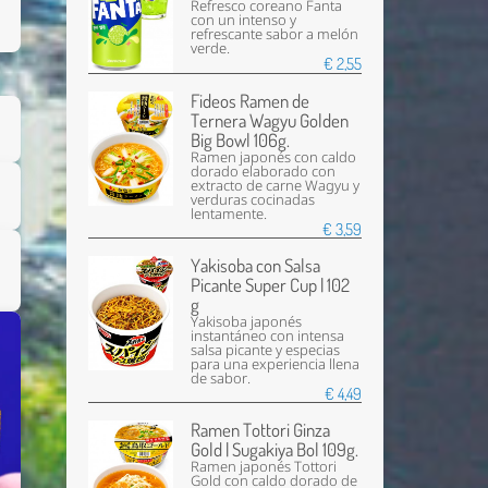
Refresco coreano Fanta
con un intenso y
refrescante sabor a melón
verde.
€ 2,55
Fideos Ramen de
Ternera Wagyu Golden
Big Bowl 106g.
Ramen japonés con caldo
dorado elaborado con
extracto de carne Wagyu y
verduras cocinadas
lentamente.
€ 3,59
Yakisoba con Salsa
Picante Super Cup | 102
g
Yakisoba japonés
instantáneo con intensa
salsa picante y especias
para una experiencia llena
de sabor.
€ 4,49
Ramen Tottori Ginza
Enviar
Gold | Sugakiya Bol 109g.
Ramen japonés Tottori
Gold con caldo dorado de