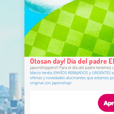
Otosan day! Día del padre
Japonshoppers!! Para el día del padre tenemos u
Marzo
tenéis
ENVÍOS REBAJADOS y URGENTES a 
ofertas y novedades alucinantes que estamos pon
original con Japonshop!