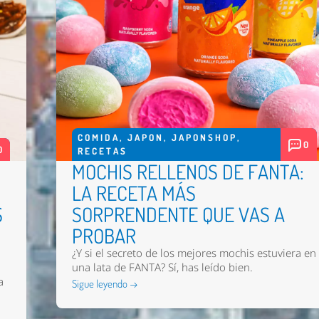
COMIDA
,
JAPON
,
JAPONSHOP
,
0
0
RECETAS
MOCHIS RELLENOS DE FANTA:
LA RECETA MÁS
S
SORPRENDENTE QUE VAS A
PROBAR
¿Y si el secreto de los mejores mochis estuviera en
una lata de FANTA? Sí, has leído bien.
a
Sigue leyendo →
n