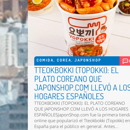
COMIDA
,
COREA
,
JAPONSHOP
TTEOKBOKKI (TOPOKKI): EL
PLATO COREANO QUE
JAPONSHOP.COM LLEVÓ A LO
HOGARES ESPAÑOLES
TTEOKBOKKI (TOPOKKI): EL PLATO COREANO
QUE JAPONSHOP.COM LLEVÓ A LOS HOGARES
ESPAÑOLESJaponShop.com fue la primera tiend
online que popularizó el Tteokbokki (Topokki) e
España para el público en general. Antes...