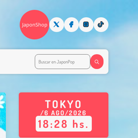
JaponShop
TOKYO
/
6
AGO
/
2026
18
:
28
hs.