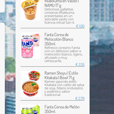
Rilakkuma en Vasito |
NAMU 17 g
Deliciosas galletitas
coreanas Rilakkuma
presentadas en un
adorable vasito con
licencia oficial San-X.
€ 1,00
Fanta Corea de
Melocotón Blanco
350ml.
Refresco coreano Fanta
con un delicioso sabor a
melocotón blanco, ligero,
afrutado y muy
refrescante.
€ 2,55
Ramen Shoyu | Estilo
Kitakata | Bowl 71 g
Ramen japonés estilo
Kitakata con caldo de salsa
de soja, fideos ondulados
y auténtico sabor
tradicional.
€ 2,79
Fanta Corea de Melón
350ml.