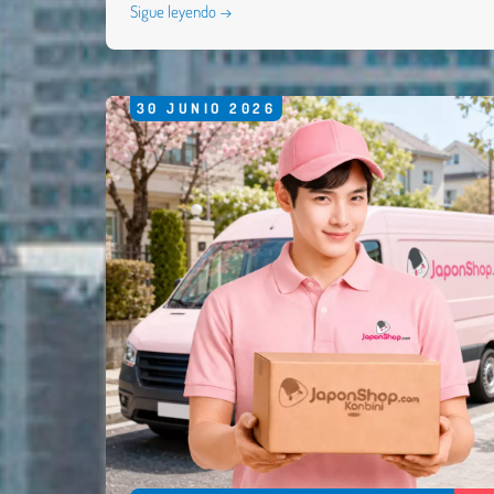
Sigue leyendo →
30
JUNIO
2026