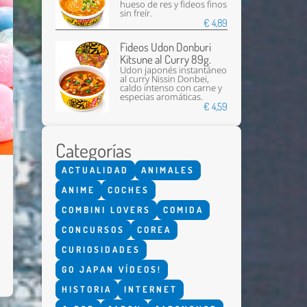
hueso de res y fideos finos
sin freír.
€ 4,89
Fideos Udon Donburi
Kitsune al Curry 89g.
Udon japonés instantáneo
al curry Nissin Donbei,
caldo intenso con carne y
especias aromáticas.
€ 4,59
Categorías
ACTUALIDAD
ANIMALES
ANIME
COCHES
COMBINI LOVERS
COMIDA
CONCURSOS
COREA
CURIOSIDADES
GO JAPAN VÍDEOS!
HISTORIA
INTERNET