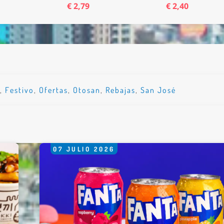
€ 2,79
€ 2,40
*
rio *
e
,
Festivo
,
Ofertas
,
Otosan
,
Rebajas
,
San José
07
JULIO
2026