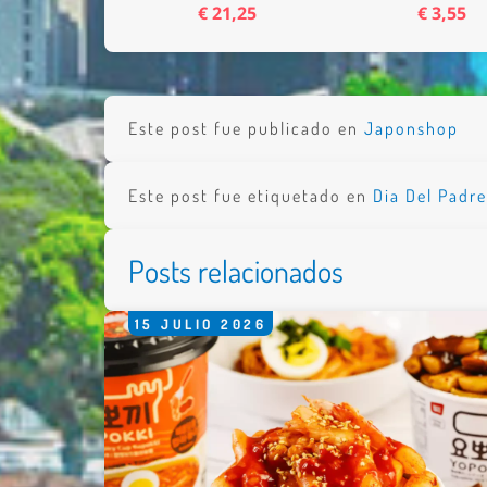
€ 21,25
€ 3,55
Nombre 
Este post fue publicado en
Japonshop
Email *
Comenta
Este post fue etiquetado en
Dia Del Padr
Posts relacionados
15
JULIO
2026