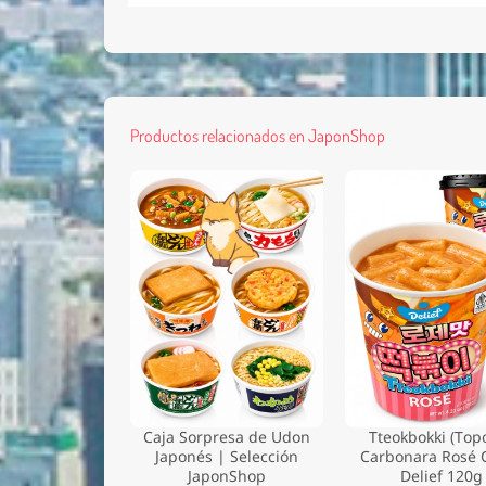
Productos relacionados en JaponShop
Caja Sorpresa de Udon
Tteokbokki (Topo
Japonés | Selección
Carbonara Rosé 
JaponShop
Delief 120g