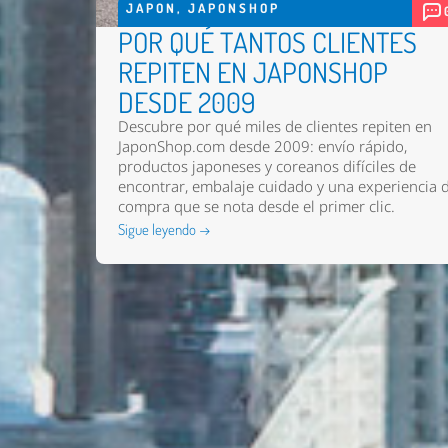
JAPON
,
JAPONSHOP
POR QUÉ TANTOS CLIENTES
REPITEN EN JAPONSHOP
DESDE 2009
Descubre por qué miles de clientes repiten en
JaponShop.com desde 2009: envío rápido,
productos japoneses y coreanos difíciles de
encontrar, embalaje cuidado y una experiencia 
compra que se nota desde el primer clic.
Sigue leyendo →