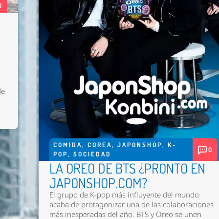
0
de
COMIDA
,
COREA
,
JAPONSHOP
,
K-
0
POP
,
SOCIEDAD
LA OREO DE BTS ¿PRONTO EN
JAPONSHOP.COM?
El grupo de K-pop más influyente del mundo
acaba de protagonizar una de las colaboraciones
más inesperadas del año. BTS y Oreo se unen