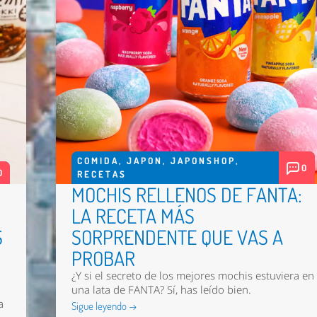
COMIDA
,
JAPON
,
JAPONSHOP
,
0
0
RECETAS
MOCHIS RELLENOS DE FANTA:
LA RECETA MÁS
S
SORPRENDENTE QUE VAS A
PROBAR
¿Y si el secreto de los mejores mochis estuviera en
una lata de FANTA? Sí, has leído bien.
a
Sigue leyendo →