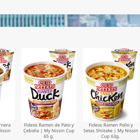
rnera
Fideos Ramen de Pato y
Fideos Ramen Pollo y
issin
Cebolla | My Nissin Cup
Setas Shiitake | My Nissin
65 g.
Cup 63g.