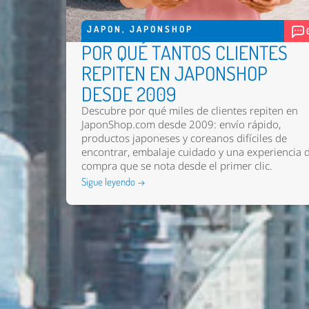
JAPON
,
JAPONSHOP
POR QUÉ TANTOS CLIENTES
REPITEN EN JAPONSHOP
DESDE 2009
Descubre por qué miles de clientes repiten en
JaponShop.com desde 2009: envío rápido,
productos japoneses y coreanos difíciles de
encontrar, embalaje cuidado y una experiencia 
compra que se nota desde el primer clic.
Sigue leyendo →