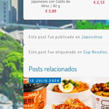
Japoneses con Caldo de
€ 2,13
Miso | 82 g
€ 3,89
Nombre 
Este post fue publicado en
Japonshop
Email *
Comenta
Este post fue etiquetado en
Cup Noodles
Posts relacionados
15
JULIO
2026