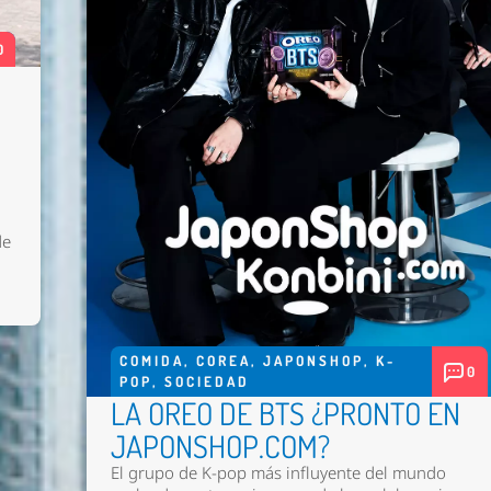
0
de
COMIDA
,
COREA
,
JAPONSHOP
,
K-
0
POP
,
SOCIEDAD
LA OREO DE BTS ¿PRONTO EN
JAPONSHOP.COM?
El grupo de K-pop más influyente del mundo