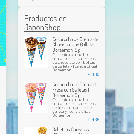
Productos en
JaponShop
Cucurucho de Crema de
Chocolate con Galletas |
Doraemon 15 g
Crujiente cucurucho
coreano relleno de crema
de chocolate con bolitas
de galleta y licencia oficial
Doraemon.
€ 0,69
Cucurucho de Crema de
Fresa con Galletas |
Doraemon 15 g
Crujiente cucurucho
coreano relleno de crema
de fresa con bolitas de
galleta y licencia oficial
Doraemon.
€ 0,69
Galletitas Coreanas