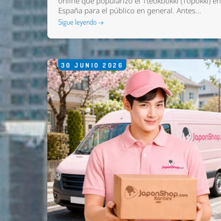
online que popularizó el Tteokbokki (Topokki) e
España para el público en general. Antes...
Sigue leyendo →
30
JUNIO
2026