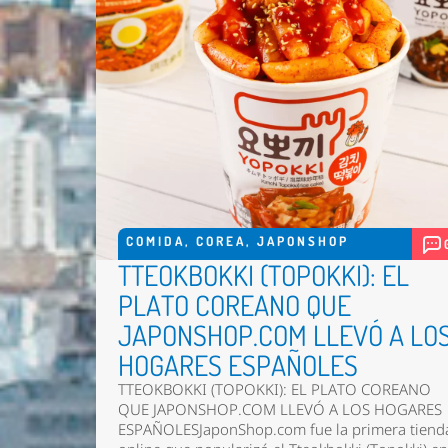
COMIDA
,
COREA
,
JAPONSHOP
TTEOKBOKKI (TOPOKKI): EL
PLATO COREANO QUE
JAPONSHOP.COM LLEVÓ A LO
HOGARES ESPAÑOLES
TTEOKBOKKI (TOPOKKI): EL PLATO COREANO
QUE JAPONSHOP.COM LLEVÓ A LOS HOGARES
ESPAÑOLESJaponShop.com fue la primera tiend