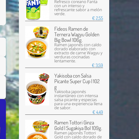
Refresco coreano Fanta
con un intenso y
refrescante sabor a melón
verde.
€ 2,55
Fideos Ramen de
Ternera Wagyu Golden
Big Bowl 106g.
Ramen japonés con caldo
dorado elaborado con
extracto de carne Wagyu y
verduras cocinadas
lentamente.
€ 3,59
Yakisoba con Salsa
Picante Super Cup | 102
g
Yakisoba japonés
instantáneo con intensa
salsa picante y especias
para una experiencia llena
de sabor.
€ 4,49
Ramen Tottori Ginza
Gold | Sugakiya Bol 109g.
Enviar
Ramen japonés Tottori
Gold con caldo dorado de