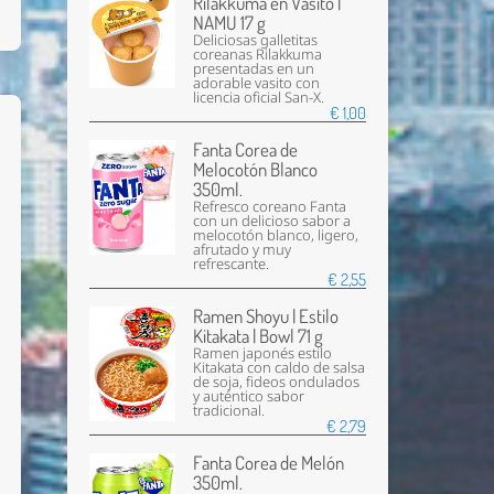
Rilakkuma en Vasito |
NAMU 17 g
Deliciosas galletitas
coreanas Rilakkuma
presentadas en un
adorable vasito con
licencia oficial San-X.
€ 1,00
Fanta Corea de
Melocotón Blanco
350ml.
Refresco coreano Fanta
con un delicioso sabor a
melocotón blanco, ligero,
afrutado y muy
refrescante.
€ 2,55
Ramen Shoyu | Estilo
Kitakata | Bowl 71 g
Ramen japonés estilo
Kitakata con caldo de salsa
de soja, fideos ondulados
y auténtico sabor
tradicional.
€ 2,79
Fanta Corea de Melón
350ml.