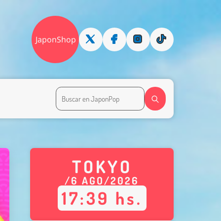
JaponShop
TOKYO
/
6
AGO
/
2026
17
:
39
hs.