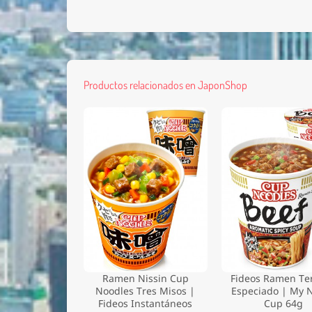
Productos relacionados en JaponShop
Ramen Nissin Cup
Fideos Ramen Te
Noodles Tres Misos |
Especiado | My N
Fideos Instantáneos
Cup 64g