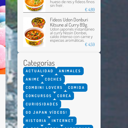
hueso de res y fideos finos
sin freír.
€ 4,89
Fideos Udon Donburi
Kitsune al Curry 89g.
Udon japonés instantáneo
al curry Nissin Donbei,
caldo intenso con carne y
especias aromáticas.
€ 4,59
Categorías
ACTUALIDAD
ANIMALES
ANIME
COCHES
COMBINI LOVERS
COMIDA
CONCURSOS
COREA
CURIOSIDADES
GO JAPAN VÍDEOS!
HISTORIA
INTERNET