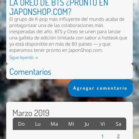
LA OREO DE BTS ¿PRONTO EN
JAPONSHOP.COM?
El grupo de K-pop más influyente del mundo acaba de
protagonizar una de las colaboraciones más
inesperadas del año. BTS y Oreo se unen para lanzar
una galleta de edición limitada con sabor a hotteok que
ya está disponible en más de 80 países — y que
esperamos tener pronto en
JaponShop.com
.
Sigue leyendo →
Comentarios
Agregar comentario
Marzo 2019
Do
Lu
Ma
Mi
Ju
Vi
Sa
1
2