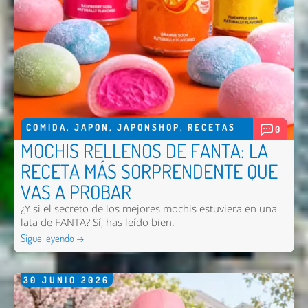
COMIDA
,
JAPON
,
JAPONSHOP
,
RECETAS
0
MOCHIS RELLENOS DE FANTA: LA
RECETA MÁS SORPRENDENTE QUE
VAS A PROBAR
¿Y si el secreto de los mejores mochis estuviera en una
lata de FANTA? Sí, has leído bien.
Sigue leyendo →
30
JUNIO
2026