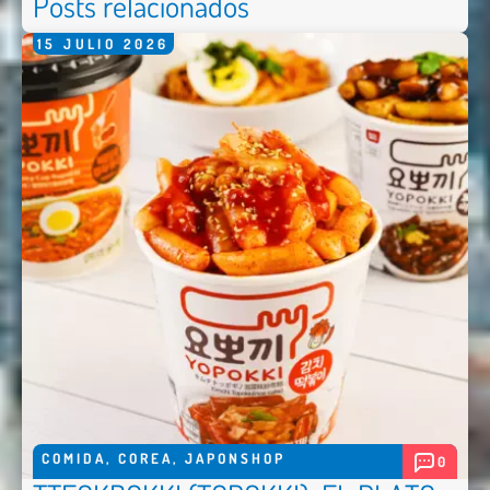
Posts relacionados
15
JULIO
2026
COMIDA
,
COREA
,
JAPONSHOP
0