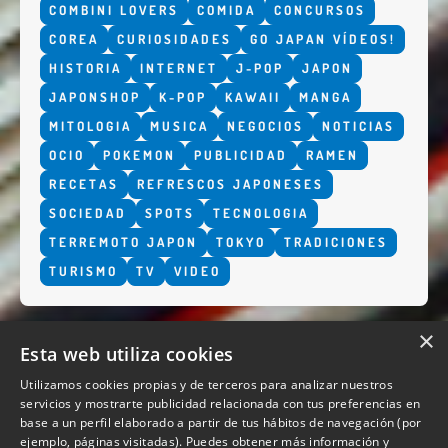
COMBINI LOVERS
COMIDA
CONCURSOS
COREA
CURIOSIDADES
GO JAPAN VÍDEOS!
HISTORIA
INTERNET
J-POP
JAPON
JAPONSHOP
K-POP
KAWAII
MANGA
MITOLOGIA
MUSICA
NEGOCIOS
NOTICIAS
OCIO
POKEMON
PUBLICIDAD
RAMEN
RECETAS
REFRESCOS JAPONESES
SOCIEDAD
SPOTS
TECNOLOGIA
TERREMOTO JAPON
TOKYO
TRADICIONES
TURISMO
TV
VIDEO
×
Esta web utiliza cookies
Utilizamos cookies propias y de terceros para analizar nuestros
servicios y mostrarte publicidad relacionada con tus preferencias en
base a un perfil elaborado a partir de tus hábitos de navegación (por
QUIENES SOMOS
ejemplo, páginas visitadas). Puedes obtener más información y