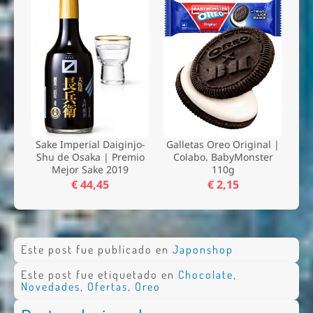
Sake Imperial Daiginjo-
Galletas Oreo Original |
Shu de Osaka | Premio
Colabo. BabyMonster
Mejor Sake 2019
110g
€ 44,45
€ 2,15
Este post fue publicado en
Japonshop
Este post fue etiquetado en
Chocolate
,
Novedades
,
Ofertas
,
Oreo