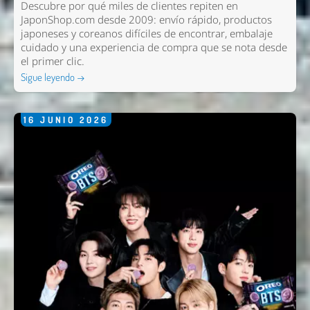
Descubre por qué miles de clientes repiten en
Comentario *
JaponShop.com desde 2009: envío rápido, productos
japoneses y coreanos difíciles de encontrar, embalaje
cuidado y una experiencia de compra que se nota desde
el primer clic.
Sigue leyendo →
16
JUNIO
2026
Enviar