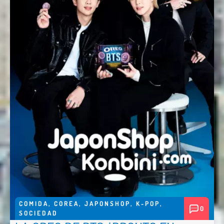
COMIDA
,
COREA
,
JAPONSHOP
,
K-POP
,
0
SOCIEDAD