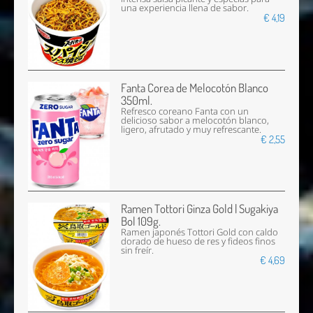
una experiencia llena de sabor.
€ 4,19
Fanta Corea de Melocotón Blanco
350ml.
Refresco coreano Fanta con un
delicioso sabor a melocotón blanco,
ligero, afrutado y muy refrescante.
€ 2,55
Ramen Tottori Ginza Gold | Sugakiya
Bol 109g.
Ramen japonés Tottori Gold con caldo
dorado de hueso de res y fideos finos
sin freír.
€ 4,69