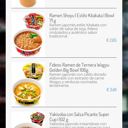
Ramen Shoyu | Estilo Kitakata | Bowl
71 g
Ramen japonés estilo Kitakata con
caldo de salsa de soja, fideos
ondulados y auténtico sabor
tradicional.
€ 2,65
Fideos Ramen de Ternera Wagyu
Golden Big Bowl 106g.
Ramen japonés con caldo dorado
elaborado con extracto de carne
Wagyu y verduras cocinadas
lentamente.
€ 3,40
Yakisoba con Salsa Picante Super
Cup | 102 g
Yakisoba japonés instantáneo con
intensa salsa picante y especias para