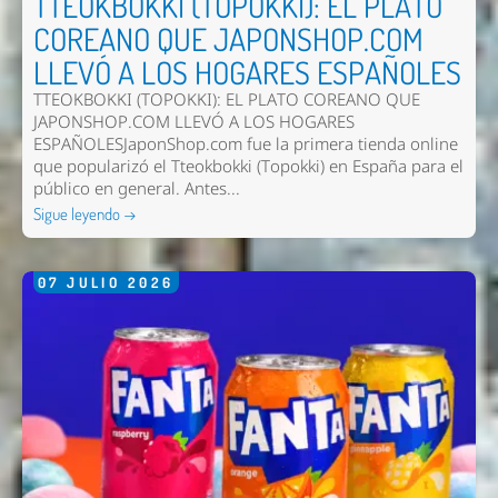
TTEOKBOKKI (TOPOKKI): EL PLATO
COREANO QUE JAPONSHOP.COM
LLEVÓ A LOS HOGARES ESPAÑOLES
TTEOKBOKKI (TOPOKKI): EL PLATO COREANO QUE
JAPONSHOP.COM LLEVÓ A LOS HOGARES
ESPAÑOLESJaponShop.com fue la primera tienda online
que popularizó el Tteokbokki (Topokki) en España para el
público en general. Antes...
Sigue leyendo →
07
JULIO
2026