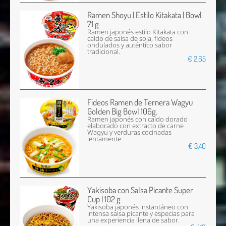
Ramen Shoyu | Estilo Kitakata | Bowl
71 g
Ramen japonés estilo Kitakata con
caldo de salsa de soja, fideos
ondulados y auténtico sabor
tradicional.
€ 2,65
Fideos Ramen de Ternera Wagyu
Golden Big Bowl 106g.
Ramen japonés con caldo dorado
elaborado con extracto de carne
Wagyu y verduras cocinadas
lentamente.
€ 3,40
Yakisoba con Salsa Picante Super
Cup | 102 g
Yakisoba japonés instantáneo con
intensa salsa picante y especias para
una experiencia llena de sabor.