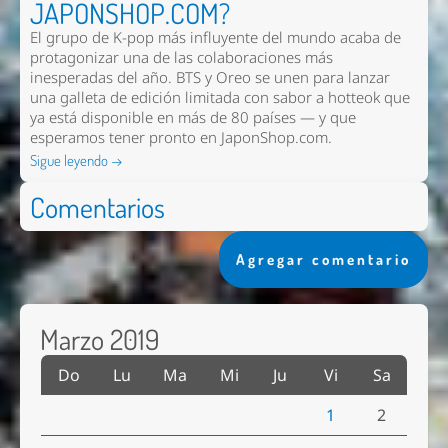
JAPONSHOP.COM?
El grupo de K-pop más influyente del mundo acaba de
protagonizar una de las colaboraciones más
inesperadas del año. BTS y Oreo se unen para lanzar
una galleta de edición limitada con sabor a hotteok que
ya está disponible en más de 80 países — y que
esperamos tener pronto en
JaponShop.com
.
Sigue leyendo →
Comentarios
Agregar comentario
Marzo 2019
Do
Lu
Ma
Mi
Ju
Vi
Sa
1
2