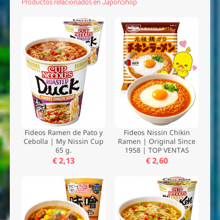
Productos relacionados en JaponShop
Fideos Ramen de Pato y
Fideos Nissin Chikin
Cebolla | My Nissin Cup
Ramen | Original Since
65 g.
1958 | TOP VENTAS
€ 2,13
€ 2,60