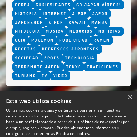
COREA
CURIOSIDADES
GO JAPAN VÍDEOS!
HISTORIA
INTERNET
J-POP
JAPON
JAPONSHOP
K-POP
KAWAII
MANGA
MITOLOGIA
MUSICA
NEGOCIOS
NOTICIAS
OCIO
POKEMON
PUBLICIDAD
RAMEN
RECETAS
REFRESCOS JAPONESES
SOCIEDAD
SPOTS
TECNOLOGIA
TERREMOTO JAPON
TOKYO
TRADICIONES
TURISMO
TV
VIDEO
×
Esta web utiliza cookies
Utilizamos cookies propias y de terceros para analizar nuestros
servicios y mostrarte publicidad relacionada con tus preferencias en
base a un perfil elaborado a partir de tus hábitos de navegación (por
QUIENES SOMOS
ejemplo, páginas visitadas). Puedes obtener más información y
configurar tus preferencias
Política de cookies.