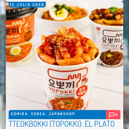
15
JULIO
2026
COMIDA
,
COREA
,
JAPONSHOP
0
TTEOKBOKKI (TOPOKKI): EL PLATO