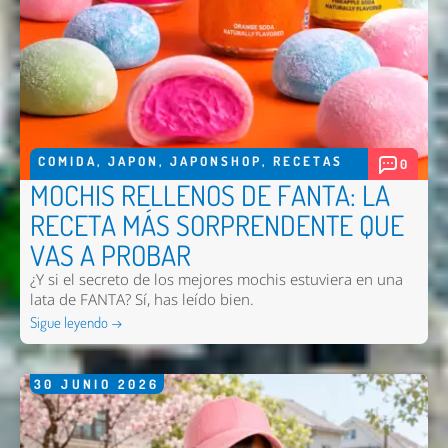
COMIDA
,
JAPON
,
JAPONSHOP
,
RECETAS
0
MOCHIS RELLENOS DE FANTA: LA
RECETA MÁS SORPRENDENTE QUE
VAS A PROBAR
¿Y si el secreto de los mejores mochis estuviera en una
lata de FANTA? Sí, has leído bien.
Sigue leyendo →
30
JUNIO
2026