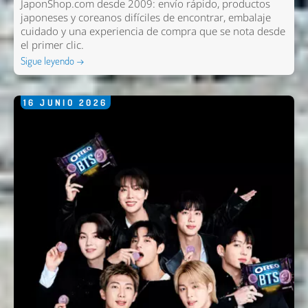
JaponShop.com desde 2009: envío rápido, productos
Comentario *
japoneses y coreanos difíciles de encontrar, embalaje
cuidado y una experiencia de compra que se nota desde
el primer clic.
Sigue leyendo →
16
JUNIO
2026
Enviar