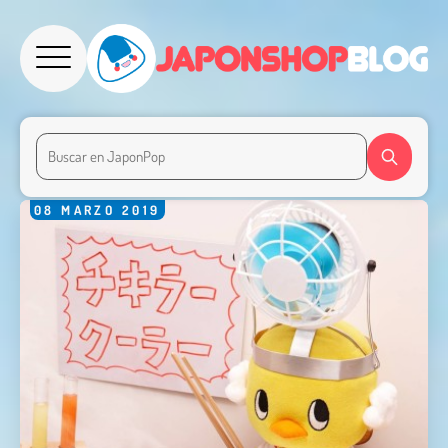
08
MARZO
2019