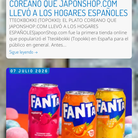
COREANO QUE JAPONSHOP.COM
LLEVÓ A LOS HOGARES ESPAÑOLES
TTEOKBOKKI (TOPOKKI): EL PLATO COREANO QUE
JAPONSHOP.COM LLEVÓ A LOS HOGARES
ESPAÑOLESJaponShop.com fue la primera tienda online
que popularizó el Tteokbokki (Topokki) en España para el
público en general. Antes...
Sigue leyendo →
07
JULIO
2026