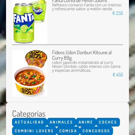
Fanta Corea de Melón 350ml.
Refresco coreano Fanta con un intenso
y refrescante sabor a melón verde.
€ 2,55
Fideos Udon Donburi Kitsune al
Curry 89g.
Udon japonés instantáneo al curry
Nissin Donbei, caldo intenso con carne
y especias aromáticas.
€ 4,55
Categorías
ACTUALIDAD
ANIMALES
ANIME
COCHES
COMBINI LOVERS
COMIDA
CONCURSOS