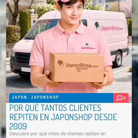
JAPON
,
JAPONSHOP
0
POR QUÉ TANTOS CLIENTES
REPITEN EN JAPONSHOP DESDE
Nombre *
2009
Email *
Descubre por qué miles de clientes repiten en