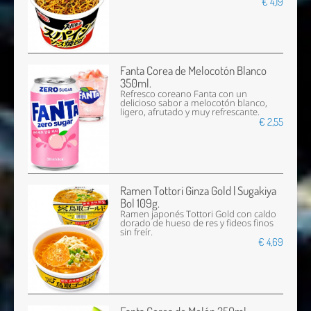
€ 4,19
Fanta Corea de Melocotón Blanco
350ml.
Refresco coreano Fanta con un
delicioso sabor a melocotón blanco,
ligero, afrutado y muy refrescante.
€ 2,55
Ramen Tottori Ginza Gold | Sugakiya
Bol 109g.
Ramen japonés Tottori Gold con caldo
dorado de hueso de res y fideos finos
sin freír.
€ 4,69