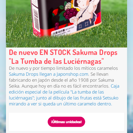
De nuevo EN STOCK Sakuma Drops
"La Tumba de las Luciérnagas"
De nuevo y por tiempo limitado los míticos caramelos
Sakuma Drops llegan a
Japonshop
.com
. Se llevan
fabricando en Japón desde el año 1908 por
Sakuma
Seika
. Aunque hoy en día
no es fácil encontrarlos
.
Caja
edición especial de la película "La tumba de las
luciérnagas";
junto al dibujo de las frutas está Setsuko
mirando a ver si queda un último caramelo dentro.