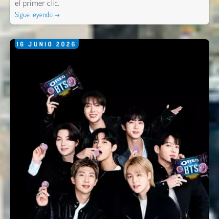
el primer clic.
Sigue leyendo →
16
JUNIO
2026
Nombre *
Email *
Comentario *