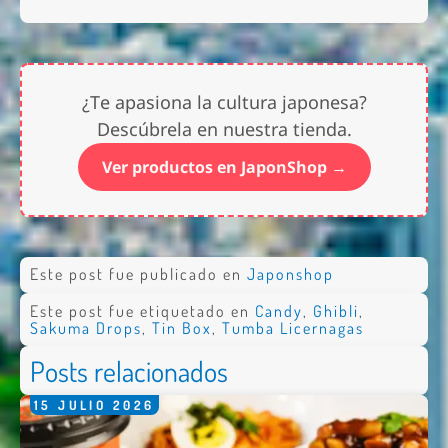
¿Te apasiona la cultura japonesa?
Descúbrela en nuestra tienda.
Ver productos en JaponShop →
Este post fue publicado en
Japonshop
Este post fue etiquetado en
Candy
,
Ghibli
,
Sakuma Drops
,
Tin Box
,
Tumba Licernagas
Posts relacionados
15
JULIO
2026