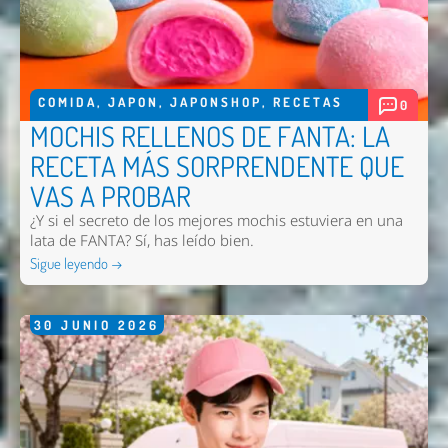
COMIDA
,
JAPON
,
JAPONSHOP
,
RECETAS
0
MOCHIS RELLENOS DE FANTA: LA
RECETA MÁS SORPRENDENTE QUE
VAS A PROBAR
¿Y si el secreto de los mejores mochis estuviera en una
lata de FANTA? Sí, has leído bien.
Sigue leyendo →
30
JUNIO
2026