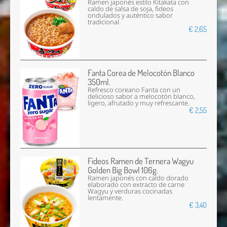
Ramen japonés estilo Kitakata con
caldo de salsa de soja, fideos
ondulados y auténtico sabor
tradicional.
€ 2,65
Fanta Corea de Melocotón Blanco
350ml.
Refresco coreano Fanta con un
delicioso sabor a melocotón blanco,
ligero, afrutado y muy refrescante.
€ 2,55
Fideos Ramen de Ternera Wagyu
Golden Big Bowl 106g.
Ramen japonés con caldo dorado
elaborado con extracto de carne
Wagyu y verduras cocinadas
lentamente.
€ 3,40