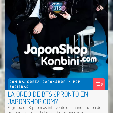
Enviar
COMIDA
,
COREA
,
JAPONSHOP
,
K-POP
,
0
SOCIEDAD
LA OREO DE BTS ¿PRONTO EN
JAPONSHOP.COM?
El grupo de K-pop más influyente del mundo acaba de
protagonizar una de las colaboraciones más