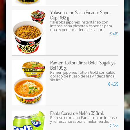
Yakisoba con Salsa Picante Super
Cup | 102 g
Yakisoba japonés instantáneo con
intensa salsa picante y especias para
una experiencia llena de sabor.
€ 4,19
Ramen Tottori Ginza Gold | Sugakiya
Bol 109g.
Ramen japonés Tottori Gold con caldo
dorado de hueso de res y fideos finos
sin freír.
€ 4,69
Fanta Corea de Melón 350ml.
Refresco coreano Fanta con un intenso
y refrescante sabor a melón verde.
€ 2,55