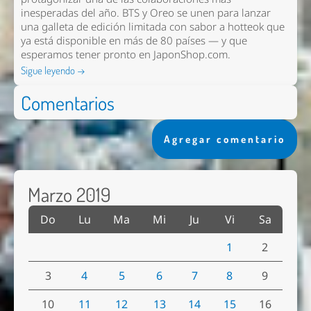
inesperadas del año. BTS y Oreo se unen para lanzar
una galleta de edición limitada con sabor a hotteok que
ya está disponible en más de 80 países — y que
esperamos tener pronto en
JaponShop.com
.
Sigue leyendo →
Comentarios
Agregar comentario
Marzo 2019
Do
Lu
Ma
Mi
Ju
Vi
Sa
1
2
3
4
5
6
7
8
9
10
11
12
13
14
15
16