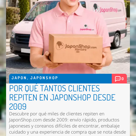
JAPON
,
JAPONSHOP
0
POR QUÉ TANTOS CLIENTES
REPITEN EN JAPONSHOP DESDE
2009
Descubre por qué miles de clientes repiten en
JaponShop.com desde 2009: envío rápido, productos
japoneses y coreanos difíciles de encontrar, embalaje
cuidado y una experiencia de compra que se nota desde