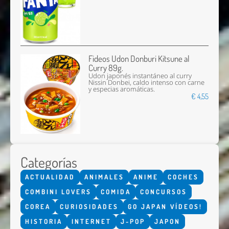
Fideos Udon Donburi Kitsune al
Curry 89g.
Udon japonés instantáneo al curry
Nissin Donbei, caldo intenso con carne
y especias aromáticas.
€ 4,55
Categorías
ACTUALIDAD
ANIMALES
ANIME
COCHES
COMBINI LOVERS
COMIDA
CONCURSOS
COREA
CURIOSIDADES
GO JAPAN VÍDEOS!
HISTORIA
INTERNET
J-POP
JAPON