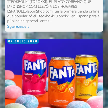
TTEOKBOKKI (TOPOKKI): EL PLATO COREANO QUE
JAPONSHOP.COM LLEVÓ A LOS HOGARES
ESPAÑOLESJaponShop.com fue la primera tienda online
que popularizó el Tteokbokki (Topokki) en España para el
público en general. Antes...
Sigue leyendo →
07
JULIO
2026