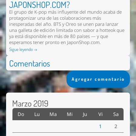
JAPONSHOP.COM?
El grupo de K-pop más influyente del mundo acaba de
protagonizar una de las colaboraciones más
inesperadas del año. BTS y Oreo se unen para lanzar
una galleta de edición limitada con sabor a hotteok que
ya está disponible en más de 80 países — y que
esperamos tener pronto en
JaponShop.com
.
Sigue leyendo →
Comentarios
Agregar comentario
Marzo 2019
Do
Lu
Ma
Mi
Ju
Vi
Sa
1
2