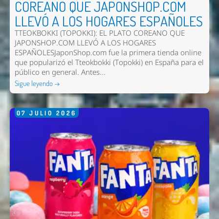
COREANO QUE JAPONSHOP.COM
LLEVÓ A LOS HOGARES ESPAÑOLES
TTEOKBOKKI (TOPOKKI): EL PLATO COREANO QUE
JAPONSHOP.COM LLEVÓ A LOS HOGARES
ESPAÑOLESJaponShop.com fue la primera tienda online
que popularizó el Tteokbokki (Topokki) en España para el
público en general. Antes...
Sigue leyendo →
07
JULIO
2026