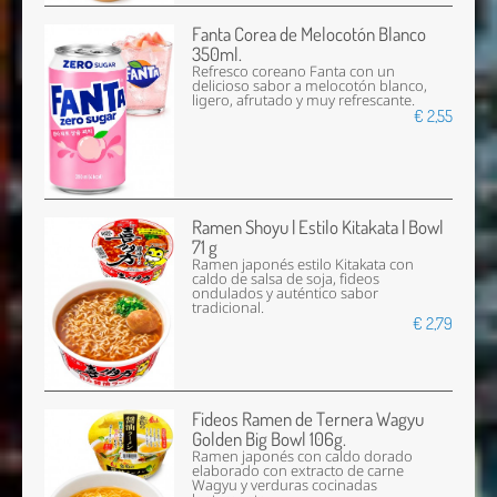
Fanta Corea de Melocotón Blanco
350ml.
Refresco coreano Fanta con un
delicioso sabor a melocotón blanco,
ligero, afrutado y muy refrescante.
€ 2,55
Ramen Shoyu | Estilo Kitakata | Bowl
71 g
Ramen japonés estilo Kitakata con
caldo de salsa de soja, fideos
ondulados y auténtico sabor
tradicional.
€ 2,79
Fideos Ramen de Ternera Wagyu
Golden Big Bowl 106g.
Ramen japonés con caldo dorado
elaborado con extracto de carne
Wagyu y verduras cocinadas