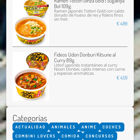
Ramen Tottori Ginza Gold | Sugakiya
Bol 109g.
Ramen japonés Tottori Gold con caldo
dorado de hueso de res y fideos finos
sin freír.
€ 4,89
Fideos Udon Donburi Kitsune al
Curry 89g.
Udon japonés instantáneo al curry
Nissin Donbei, caldo intenso con carne
y especias aromáticas.
€ 4,59
Categorías
ACTUALIDAD
ANIMALES
ANIME
COCHES
COMBINI LOVERS
COMIDA
CONCURSOS