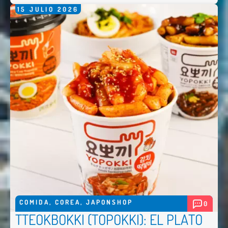
15
JULIO
2026
COMIDA
,
COREA
,
JAPONSHOP
0
TTEOKBOKKI (TOPOKKI): EL PLATO