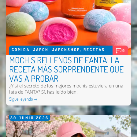
COMIDA
,
JAPON
,
JAPONSHOP
,
RECETAS
0
MOCHIS RELLENOS DE FANTA: LA
RECETA MÁS SORPRENDENTE QUE
VAS A PROBAR
¿Y si el secreto de los mejores mochis estuviera en una
lata de FANTA? Sí, has leído bien.
Sigue leyendo →
30
JUNIO
2026