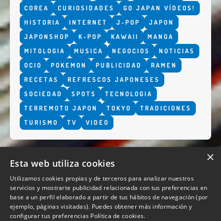
COREA
CURIOSIDADES
GO JAPAN VÍDEOS!
HISTORIA
INTERNET
J-POP
JAPON
JAPONSHOP
K-POP
KAWAII
MANGA
MITOLOGIA
MUSICA
NEGOCIOS
NOTICIAS
OCIO
POKEMON
PUBLICIDAD
RAMEN
RECETAS
REFRESCOS JAPONESES
SOCIEDAD
SPOTS
TECNOLOGIA
TERREMOTO JAPON
TOKYO
TRADICIONES
TURISMO
TV
VIDEO
×
Esta web utiliza cookies
Utilizamos cookies propias y de terceros para analizar nuestros
servicios y mostrarte publicidad relacionada con tus preferencias en
base a un perfil elaborado a partir de tus hábitos de navegación (por
QUIENES SOMOS
ejemplo, páginas visitadas). Puedes obtener más información y
configurar tus preferencias
Política de cookies.