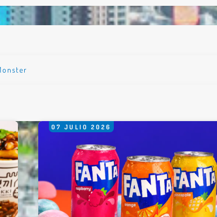
*
Monster
rio *
07
JULIO
2026