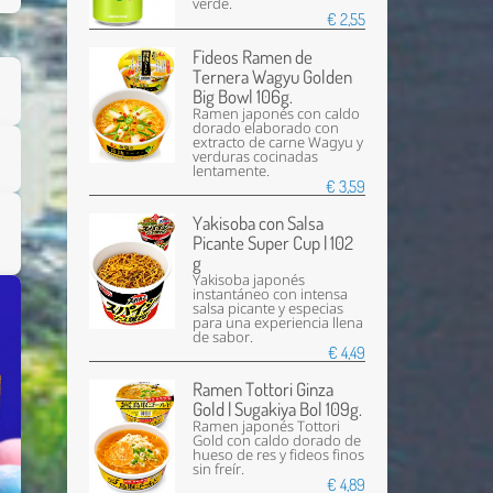
verde.
€ 2,55
Fideos Ramen de
Ternera Wagyu Golden
Big Bowl 106g.
Ramen japonés con caldo
dorado elaborado con
extracto de carne Wagyu y
verduras cocinadas
lentamente.
€ 3,59
Yakisoba con Salsa
Picante Super Cup | 102
g
Yakisoba japonés
instantáneo con intensa
salsa picante y especias
para una experiencia llena
de sabor.
€ 4,49
Ramen Tottori Ginza
Gold | Sugakiya Bol 109g.
Ramen japonés Tottori
Enviar
Gold con caldo dorado de
hueso de res y fideos finos
sin freír.
€ 4,89