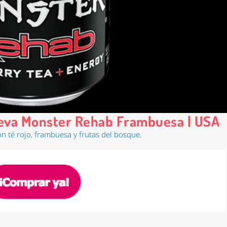
nueva Monster Rehab Frambuesa | USA
on té rojo, frambuesa y frutas del bosque.