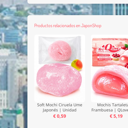
Productos relacionados en JaponShop
Soft Mochi Ciruela Ume
Mochis Tartalet
Japonés | Unidad
Frambuesa | QLove
€ 0,59
€ 5,19