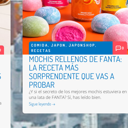
COMIDA
,
JAPON
,
JAPONSHOP
,
0
0
RECETAS
MOCHIS RELLENOS DE FANTA:
LA RECETA MÁS
S
SORPRENDENTE QUE VAS A
PROBAR
¿Y si el secreto de los mejores mochis estuviera en
una lata de FANTA? Sí, has leído bien.
a
Sigue leyendo →
n