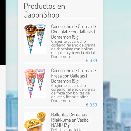
Productos en
JaponShop
Cucurucho de Crema de
Chocolate con Galletas |
Doraemon 15 g
Crujiente cucurucho
coreano relleno de crema
de chocolate con bolitas
de galleta y licencia oficial
Doraemon.
€ 0,69
Cucurucho de Crema de
Fresa con Galletas |
Doraemon 15 g
Crujiente cucurucho
coreano relleno de crema
de fresa con bolitas de
galleta y licencia oficial
Doraemon.
€ 0,69
Galletitas Coreanas
Rilakkuma en Vasito |
NAMU 17 g
Deliciosas galletitas