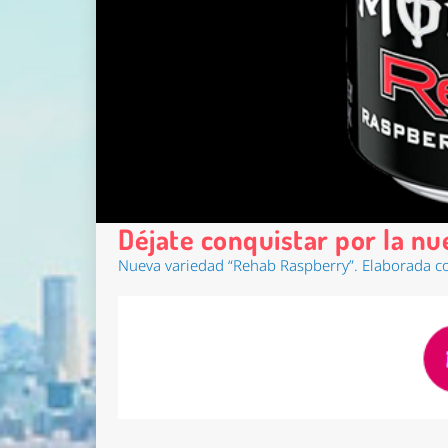
Déjate conquistar por la 
Nueva variedad “
Rehab Raspberry
”. Elaborada c