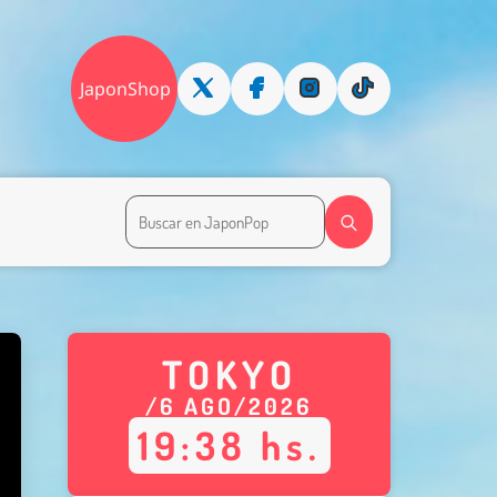
JaponShop
TOKYO
/
6
AGO
/
2026
19
:
38
hs.