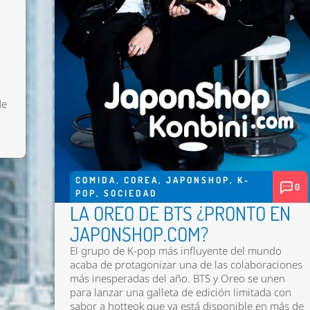
de
COMIDA
,
COREA
,
JAPONSHOP
,
K-
0
POP
,
SOCIEDAD
LA OREO DE BTS ¿PRONTO EN
JAPONSHOP.COM?
El grupo de K-pop más influyente del mundo
acaba de protagonizar una de las colaboraciones
más inesperadas del año. BTS y Oreo se unen
para lanzar una galleta de edición limitada con
sabor a hotteok que ya está disponible en más de