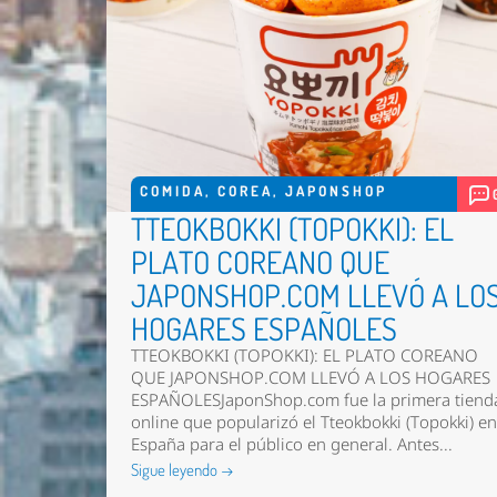
COMIDA
,
COREA
,
JAPONSHOP
TTEOKBOKKI (TOPOKKI): EL
PLATO COREANO QUE
JAPONSHOP.COM LLEVÓ A LO
HOGARES ESPAÑOLES
TTEOKBOKKI (TOPOKKI): EL PLATO COREANO
QUE JAPONSHOP.COM LLEVÓ A LOS HOGARES
ESPAÑOLESJaponShop.com fue la primera tiend
online que popularizó el Tteokbokki (Topokki) e
España para el público en general. Antes...
Sigue leyendo →