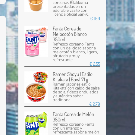
coreanas Rilakkuma
presentadas en un
adorable vasito con
licencia oficial San-X.
€ 1,00
Fanta Corea de
Melocotón Blanco
350ml.
Refresco coreano Fanta
con un delicioso sabor a
melocotón blanco, ligero,
afrutado y muy
refrescante.
€ 2,55
Ramen Shoyu | Estilo
Kitakata | Bowl 71 g
Ramen japonés estilo
Kitakata con caldo de salsa
de soja, fideos ondulados
y auténtico sabor
tradicional.
€ 2,79
Fanta Corea de Melón
350ml.
Refresco coreano Fanta
con un intenso y
refrescante sabor a melón