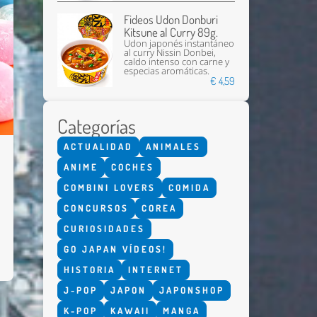
Fideos Udon Donburi
Kitsune al Curry 89g.
Udon japonés instantáneo
al curry Nissin Donbei,
caldo intenso con carne y
especias aromáticas.
€ 4,59
Categorías
ACTUALIDAD
ANIMALES
ANIME
COCHES
COMBINI LOVERS
COMIDA
CONCURSOS
COREA
CURIOSIDADES
GO JAPAN VÍDEOS!
HISTORIA
INTERNET
J-POP
JAPON
JAPONSHOP
K-POP
KAWAII
MANGA