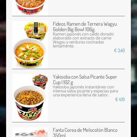
Fideos Ramen de Ternera Wagyu
Golden Big Bowl 106g.
Ramen japonés con caldo dorado
elaborado con extracto de carne
Wagyu y verduras cocinadas
lentamente.
€ 3,40
Yakisoba con Salsa Picante Super
Cup | 102 g
Yakisoba japonés instantáneo con
intensa salsa picante y especias para
una experiencia llena de sabor.
€ 4,19
Fanta Corea de Melocotón Blanco
350ml.