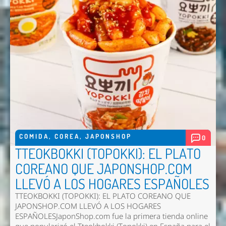
COMIDA
,
COREA
,
JAPONSHOP
0
TTEOKBOKKI (TOPOKKI): EL PLATO
COREANO QUE JAPONSHOP.COM
LLEVÓ A LOS HOGARES ESPAÑOLES
TTEOKBOKKI (TOPOKKI): EL PLATO COREANO QUE
JAPONSHOP.COM LLEVÓ A LOS HOGARES
ESPAÑOLESJaponShop.com fue la primera tienda online