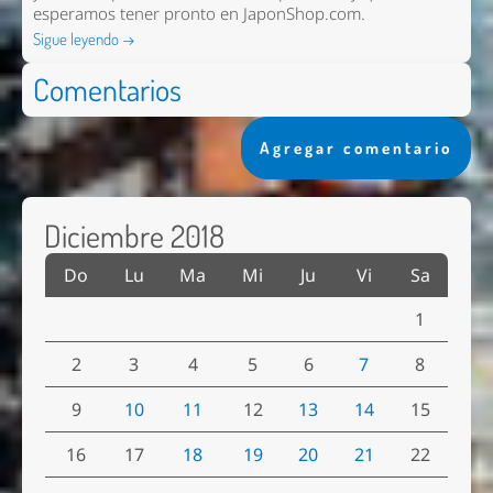
esperamos tener pronto en
JaponShop.com
.
Sigue leyendo →
Comentarios
Agregar comentario
Diciembre 2018
Do
Lu
Ma
Mi
Ju
Vi
Sa
1
2
3
4
5
6
7
8
9
10
11
12
13
14
15
16
17
18
19
20
21
22