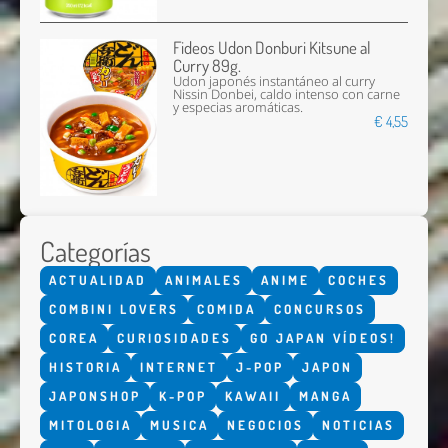
Fideos Udon Donburi Kitsune al
Curry 89g.
Udon japonés instantáneo al curry
Nissin Donbei, caldo intenso con carne
y especias aromáticas.
€ 4,55
Categorías
ACTUALIDAD
ANIMALES
ANIME
COCHES
COMBINI LOVERS
COMIDA
CONCURSOS
COREA
CURIOSIDADES
GO JAPAN VÍDEOS!
HISTORIA
INTERNET
J-POP
JAPON
JAPONSHOP
K-POP
KAWAII
MANGA
MITOLOGIA
MUSICA
NEGOCIOS
NOTICIAS