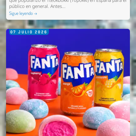
que popularizó el Tteokbokki (Topokki) en España para el
público en general. Antes...
Sigue leyendo →
07
JULIO
2026