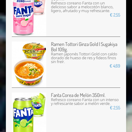
Refresco coreano Fanta con un
delicioso sabor a melocotón blanco,
ligero, afrutado y muy refrescante.
€ 2,55
Ramen Tottori Ginza Gold | Sugakiya
Bol 109g.
Ramen japonés Tottori Gold con caldo
dorado de hueso de res y fideos finos
sin freír.
€ 4,69
Fanta Corea de Melón 350ml.
Refresco coreano Fanta con un intenso
y refrescante sabor a melón verde.
€ 2,55