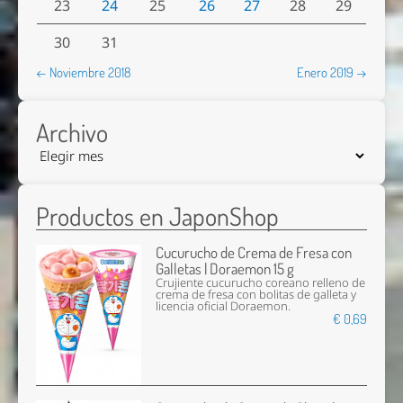
23
24
25
26
27
28
29
30
31
← Noviembre 2018
Enero 2019 →
Archivo
Productos en JaponShop
Cucurucho de Crema de Fresa con
Galletas | Doraemon 15 g
Crujiente cucurucho coreano relleno de
crema de fresa con bolitas de galleta y
licencia oficial Doraemon.
€ 0,69