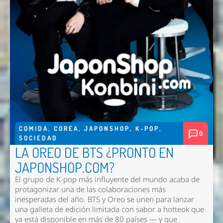
COMIDA
,
COREA
,
JAPONSHOP
,
K-POP
,
0
SOCIEDAD
LA OREO DE BTS ¿PRONTO EN
JAPONSHOP.COM?
El grupo de K-pop más influyente del mundo acaba de
protagonizar una de las colaboraciones más
inesperadas del año. BTS y Oreo se unen para lanzar
una galleta de edición limitada con sabor a hotteok que
ya está disponible en más de 80 países — y que