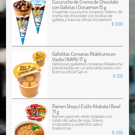
Cucurucho de Crema de Chocolate
con Galletas | Doraemon 15 g
Crujiente cucurucho coreano relleno de
crema de chocolate con bolitas de
galleta y licencia oficial Doraemon.
€ 0,69
Galletitas Coreanas Rilakkuma en
Vasito | NAMU 17 g
Deliciosas galletitas coreanas Rilakkuma
presentadas en un adorable vasito con
licencia oficial San-X.
€ 1,00
Ramen Shoyu | Estilo Kitakata | Bowl
71 g
Ramen japonés estilo Kitakata con
caldo de salsa de soja, fideos
ondulados y auténtico sabor
tradicional.
€ 2,65