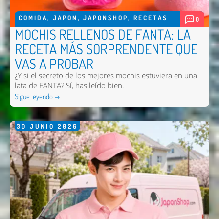
COMIDA
,
JAPON
,
JAPONSHOP
,
RECETAS
0
MOCHIS RELLENOS DE FANTA: LA
RECETA MÁS SORPRENDENTE QUE
VAS A PROBAR
¿Y si el secreto de los mejores mochis estuviera en una
lata de FANTA? Sí, has leído bien.
Sigue leyendo →
30
JUNIO
2026