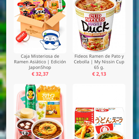
Caja Misteriosa de
Fideos Ramen de Pato y
Ramen Asiático | Edición
Cebolla | My Nissin Cup
JaponShop
65 g.
€ 32,37
€ 2,13