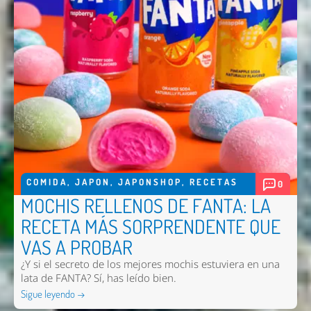
COMIDA
,
JAPON
,
JAPONSHOP
,
RECETAS
0
MOCHIS RELLENOS DE FANTA: LA
RECETA MÁS SORPRENDENTE QUE
VAS A PROBAR
¿Y si el secreto de los mejores mochis estuviera en una
lata de FANTA? Sí, has leído bien.
Sigue leyendo →