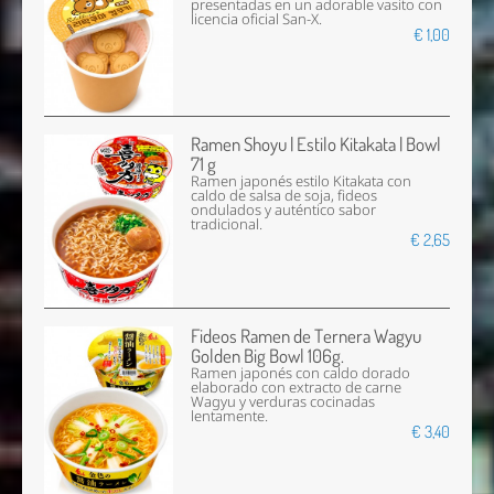
presentadas en un adorable vasito con
licencia oficial San-X.
€ 1,00
Ramen Shoyu | Estilo Kitakata | Bowl
71 g
Ramen japonés estilo Kitakata con
caldo de salsa de soja, fideos
ondulados y auténtico sabor
tradicional.
€ 2,65
Fideos Ramen de Ternera Wagyu
Golden Big Bowl 106g.
Ramen japonés con caldo dorado
elaborado con extracto de carne
Wagyu y verduras cocinadas
lentamente.
€ 3,40