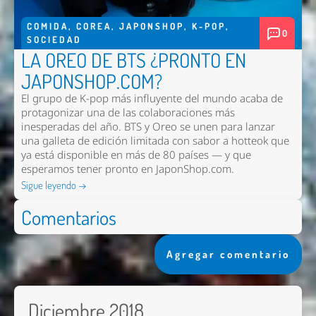
COMIDA
,
COREA
,
JAPONSHOP
,
K-POP
,
0
SOCIEDAD
LA OREO DE BTS ¿PRONTO EN
JAPONSHOP.COM?
El grupo de K-pop más influyente del mundo acaba de
protagonizar una de las colaboraciones más
inesperadas del año. BTS y Oreo se unen para lanzar
una galleta de edición limitada con sabor a hotteok que
ya está disponible en más de 80 países — y que
esperamos tener pronto en
JaponShop.com
.
Sigue leyendo →
Comentarios
Agregar comentario
Diciembre 2018