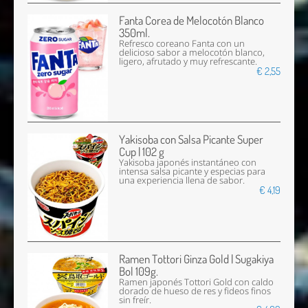
Fanta Corea de Melocotón Blanco
350ml.
Refresco coreano Fanta con un
delicioso sabor a melocotón blanco,
ligero, afrutado y muy refrescante.
€ 2,55
Yakisoba con Salsa Picante Super
Cup | 102 g
Yakisoba japonés instantáneo con
intensa salsa picante y especias para
una experiencia llena de sabor.
€ 4,19
Ramen Tottori Ginza Gold | Sugakiya
Bol 109g.
Ramen japonés Tottori Gold con caldo
dorado de hueso de res y fideos finos
sin freír.