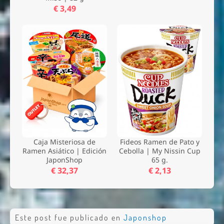
€ 3,49
Caja Misteriosa de
Fideos Ramen de Pato y
Ramen Asiático | Edición
Cebolla | My Nissin Cup
JaponShop
65 g.
€ 32,37
€ 2,13
Este post fue publicado en
Japonshop