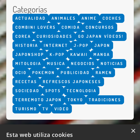
Categorías
ACTUALIDAD
ANIMALES
ANIME
COCHES
COMBINI LOVERS
COMIDA
CONCURSOS
COREA
CURIOSIDADES
GO JAPAN VÍDEOS!
HISTORIA
INTERNET
J-POP
JAPON
JAPONSHOP
K-POP
KAWAII
MANGA
MITOLOGIA
MUSICA
NEGOCIOS
NOTICIAS
OCIO
POKEMON
PUBLICIDAD
RAMEN
RECETAS
REFRESCOS JAPONESES
SOCIEDAD
SPOTS
TECNOLOGIA
TERREMOTO JAPON
TOKYO
TRADICIONES
TURISMO
TV
VIDEO
×
Esta web utiliza cookies