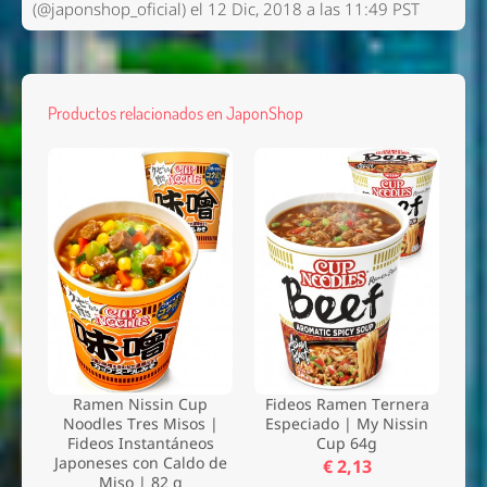
(@japonshop_oficial) el 12 Dic, 2018 a las 11:49 PST
Productos relacionados en JaponShop
Ramen Nissin Cup
Fideos Ramen Ternera
Noodles Tres Misos |
Especiado | My Nissin
Fideos Instantáneos
Cup 64g
Japoneses con Caldo de
€ 2,13
Miso | 82 g