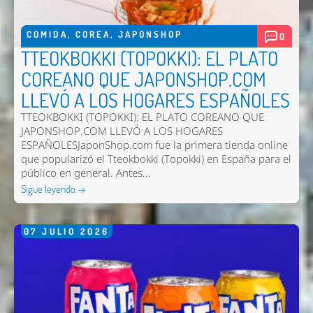
COMIDA
,
COREA
,
JAPONSHOP
0
TTEOKBOKKI (TOPOKKI): EL PLATO
COREANO QUE JAPONSHOP.COM
LLEVÓ A LOS HOGARES ESPAÑOLES
TTEOKBOKKI (TOPOKKI): EL PLATO COREANO QUE
JAPONSHOP.COM LLEVÓ A LOS HOGARES
ESPAÑOLESJaponShop.com fue la primera tienda online
que popularizó el Tteokbokki (Topokki) en España para el
público en general. Antes...
Sigue leyendo →
07
JULIO
2026