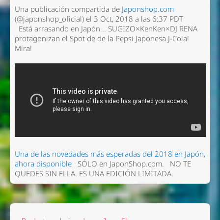
Una publicación compartida de
Japonshop.com
(@japonshop_oficial) el 3 Oct, 2018 a las 6:37 PDT
Está arrasando en Japón... SUGIZO×KenKen×DJ RENA
protagonizan el Spot de de la Pepsi Japonesa J-Cola!
Mira!
Una de las novedades más esperadas del 2018 en Japón,
ahora disponible
SÓLO en JaponShop.com.
NO TE
QUEDES SIN ELLA. ES UNA EDICIÓN LIMITADA.