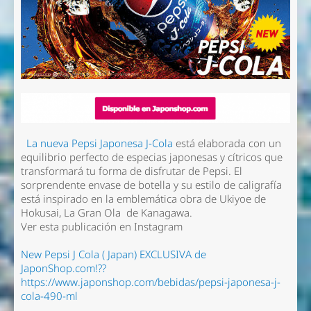
La nueva Pepsi Japonesa J-Cola
está elaborada con un
equilibrio perfecto de especias japonesas y cítricos que
transformará tu forma de disfrutar de Pepsi. El
sorprendente envase de botella y su estilo de caligrafía
está inspirado en la emblemática obra de Ukiyoe de
Hokusai, La Gran Ola de Kanagawa.
Ver esta publicación en Instagram
New Pepsi J Cola ( Japan) EXCLUSIVA de
JaponShop.com!??
https://www.japonshop.com/bebidas/pepsi-japonesa-j-
cola-490-ml