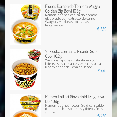
Fideos Ramen de Ternera Wagyu
Golden Big Bowl 106g.
Ramen japonés con caldo dorado
elaborado con extracto de carne
Wagyu y verduras cocinadas
lentamente.
€ 3,59
Yakisoba con Salsa Picante Super
Cup | 102 g
Yakisoba japonés instantáneo con
intensa salsa picante y especias para
una experiencia llena de sabor.
€ 4,49
Ramen Tottori Ginza Gold | Sugakiya
Bol 109g.
Ramen japonés Tottori Gold con caldo
dorado de hueso de res y fideos finos
sin freír.
€ 4,89