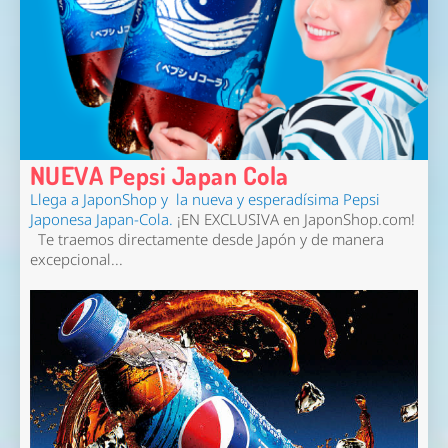
NUEVA Pepsi Japan Cola
Llega a JaponShop y la nueva y esperadísima Pepsi
Japonesa Japan-Cola.
¡EN EXCLUSIVA en JaponShop.com!
Te traemos directamente desde Japón y de manera
excepcional...