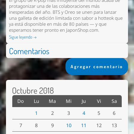
El grupo de K-pop más influyente del mundo acaba de
protagonizar una de las colaboraciones más
inesperadas del año. BTS y Oreo se unen para lanzar
una galleta de edición limitada con sabor a hotteok que
ya está disponible en más de 80 países — y que
esperamos tener pronto en
JaponShop.com
.
Sigue leyendo →
Comentarios
Agregar comentario
Octubre 2018
Do
Lu
Ma
Mi
Ju
Vi
Sa
1
2
3
4
5
6
7
8
9
10
11
12
13