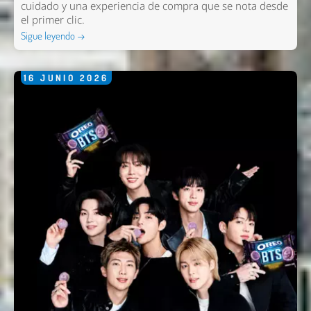
cuidado y una experiencia de compra que se nota desde
el primer clic.
Sigue leyendo →
16
JUNIO
2026