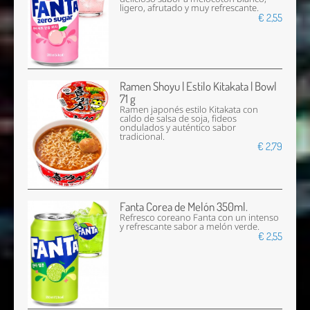
ligero, afrutado y muy refrescante.
€ 2,55
Ramen Shoyu | Estilo Kitakata | Bowl
71 g
Ramen japonés estilo Kitakata con
caldo de salsa de soja, fideos
ondulados y auténtico sabor
tradicional.
€ 2,79
Fanta Corea de Melón 350ml.
Refresco coreano Fanta con un intenso
y refrescante sabor a melón verde.
€ 2,55