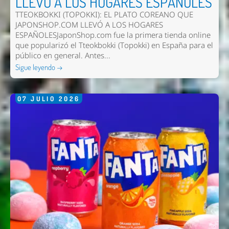
LLEVÓ A LOS HOGARES ESPAÑOLES
TTEOKBOKKI (TOPOKKI): EL PLATO COREANO QUE
JAPONSHOP.COM LLEVÓ A LOS HOGARES
ESPAÑOLESJaponShop.com fue la primera tienda online
que popularizó el Tteokbokki (Topokki) en España para el
público en general. Antes...
Sigue leyendo →
07
JULIO
2026