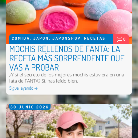
COMIDA
,
JAPON
,
JAPONSHOP
,
RECETAS
0
MOCHIS RELLENOS DE FANTA: LA
RECETA MÁS SORPRENDENTE QUE
VAS A PROBAR
¿Y si el secreto de los mejores mochis estuviera en una
lata de FANTA? Sí, has leído bien.
Sigue leyendo →
30
JUNIO
2026