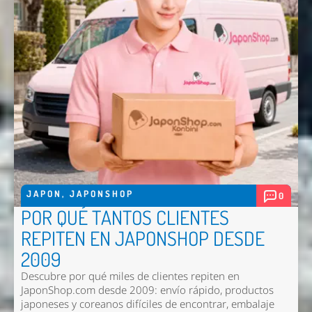
Nombre *
Email *
Comentario *
JAPON
,
JAPONSHOP
0
POR QUÉ TANTOS CLIENTES
REPITEN EN JAPONSHOP DESDE
2009
Descubre por qué miles de clientes repiten en
JaponShop.com desde 2009: envío rápido, productos
Enviar
japoneses y coreanos difíciles de encontrar, embalaje