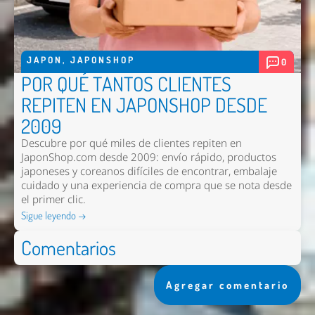
JAPON
,
JAPONSHOP
0
POR QUÉ TANTOS CLIENTES
REPITEN EN JAPONSHOP DESDE
2009
Descubre por qué miles de clientes repiten en
JaponShop.com desde 2009: envío rápido, productos
japoneses y coreanos difíciles de encontrar, embalaje
cuidado y una experiencia de compra que se nota desde
el primer clic.
Sigue leyendo →
Comentarios
Agregar comentario