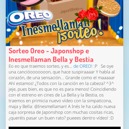
Sorteo Oreo - Japonshop e
Inesmellaman Bella y Bestia
Eo eo que traemos sorteo, y es...
de OREO!
:P Se oye
una cancióooooooon, que hace suspiraaaar Y habla al
corazón, de una sensación... Grande como el maaaaar
Ahí estamos! ¿Todos con la canción en la cabeza? ^3^
jeje, pues bien, es que no es para menos! Coincidiendo
con el estreno en cines de La Bella y la Bestia, os
traemos en primicia nuevo vídeo con la simpaticona,
maja y Bella: @Inesmellaman! A Inés le ha caído nueva
caja sorpresa de Japonshop con muchas cositas ricas,
¿queréis pasar un buen rato? pueees dentro vídeo! :D