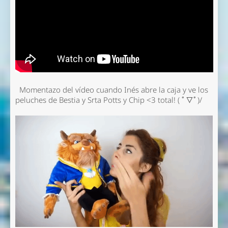
Momentazo del vídeo cuando Inés abre la caja y ve los
peluches de Bestia y Srta Potts y Chip <3 total! ( ﾟ▽ﾟ)/