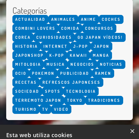
Categorías
ACTUALIDAD
ANIMALES
ANIME
COCHES
COMBINI LOVERS
COMIDA
CONCURSOS
COREA
CURIOSIDADES
GO JAPAN VÍDEOS!
HISTORIA
INTERNET
J-POP
JAPON
JAPONSHOP
K-POP
KAWAII
MANGA
MITOLOGIA
MUSICA
NEGOCIOS
NOTICIAS
OCIO
POKEMON
PUBLICIDAD
RAMEN
RECETAS
REFRESCOS JAPONESES
SOCIEDAD
SPOTS
TECNOLOGIA
TERREMOTO JAPON
TOKYO
TRADICIONES
TURISMO
TV
VIDEO
×
Esta web utiliza cookies