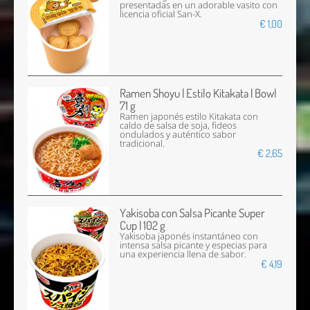
presentadas en un adorable vasito con
licencia oficial San-X.
€ 1,00
Ramen Shoyu | Estilo Kitakata | Bowl
71 g
Ramen japonés estilo Kitakata con
caldo de salsa de soja, fideos
ondulados y auténtico sabor
tradicional.
€ 2,65
Yakisoba con Salsa Picante Super
Cup | 102 g
Yakisoba japonés instantáneo con
intensa salsa picante y especias para
una experiencia llena de sabor.
€ 4,19