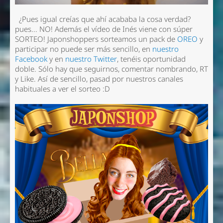
¿Pues igual creías que ahí acababa la cosa verdad?
pues... NO! Además el vídeo de Inés viene con súper
SORTEO! Japonshoppers sorteamos un pack de
OREO
y
participar no puede ser más sencillo, en
nuestro
Facebook
y en
nuestro Twitter
, tenéis oportunidad
doble. Sólo hay que seguirnos, comentar nombrando, RT
y Like. Así de sencillo, pasad por nuestros canales
habituales a ver el sorteo :D