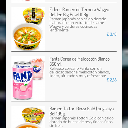
Fideos Ramen de Ternera Wagyu
Golden Big Bowl 106g.
Ramen japonés con caldo dorado
elaborado con extracto de carne
Wagyu y verduras cocinadas
lentamente.
€ 3,40
Fanta Corea de Melocotón Blanco
350ml.
Refresco coreano Fanta con un
delicioso sabor a melocotón blanco,
ligero, afrutado y muy refrescante.
€ 2,55
Ramen Tottori Ginza Gold | Sugakiya
Bol 109g.
Ramen japonés Tottori Gold con caldo
dorado de hueso de res y fideos finos
sin freír.