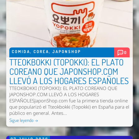
Enviar
COMIDA
,
COREA
,
JAPONSHOP
0
TTEOKBOKKI (TOPOKKI): EL PLATO
COREANO QUE JAPONSHOP.COM
LLEVÓ A LOS HOGARES ESPAÑOLES
TTEOKBOKKI (TOPOKKI): EL PLATO COREANO QUE
JAPONSHOP.COM LLEVÓ A LOS HOGARES
ESPAÑOLESJaponShop.com fue la primera tienda online
que popularizó el Tteokbokki (Topokki) en España para el
público en general. Antes...
Sigue leyendo →