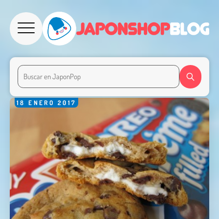
18
ENERO
2017