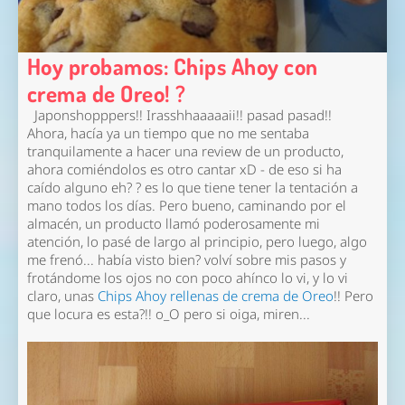
Hoy probamos: Chips Ahoy con
crema de Oreo! ?
Japonshopppers!! Irasshhaaaaaii!! pasad pasad!!
Ahora, hacía ya un tiempo que no me sentaba
tranquilamente a hacer una review de un producto,
ahora comiéndolos es otro cantar xD - de eso si ha
caído alguno eh? ? es lo que tiene tener la tentación a
mano todos los días. Pero bueno, caminando por el
almacén, un producto llamó poderosamente mi
atención, lo pasé de largo al principio, pero luego, algo
me frenó... había visto bien? volví sobre mis pasos y
frotándome los ojos no con poco ahínco lo vi, y lo vi
claro, unas
Chips Ahoy rellenas de crema de Oreo
!! Pero
que locura es esta?!! o_O pero si oiga, miren...