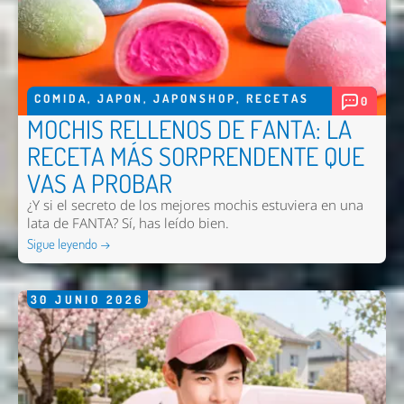
COMIDA
,
JAPON
,
JAPONSHOP
,
RECETAS
0
MOCHIS RELLENOS DE FANTA: LA
RECETA MÁS SORPRENDENTE QUE
VAS A PROBAR
¿Y si el secreto de los mejores mochis estuviera en una
Nombre *
lata de FANTA? Sí, has leído bien.
Sigue leyendo →
Email *
Comentario *
30
JUNIO
2026