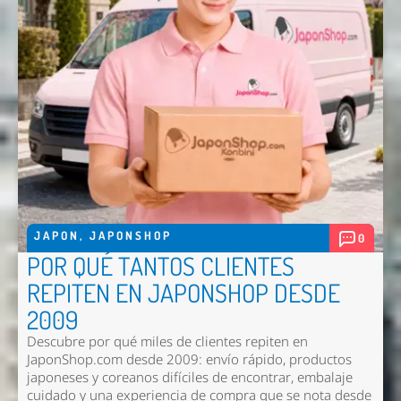
Enviar
JAPON
,
JAPONSHOP
0
POR QUÉ TANTOS CLIENTES
REPITEN EN JAPONSHOP DESDE
2009
Descubre por qué miles de clientes repiten en
JaponShop.com desde 2009: envío rápido, productos
japoneses y coreanos difíciles de encontrar, embalaje
cuidado y una experiencia de compra que se nota desde