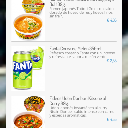
Bol 109g.
Ramen japonés Tottori Gold con caldo
dorado de hueso de res y fideos finos
sin freír.
€ 4,85
Fanta Corea de Melón 350ml.
Refresco coreano Fanta con un intenso
y refrescante sabor a melón verde.
€ 2,55
Fideos Udon Donburi Kitsune al
Curry 89g.
Udon japonés instantáneo al curry
Nissin Donbei, caldo intenso con carne
y especias aromáticas.
€ 4,55