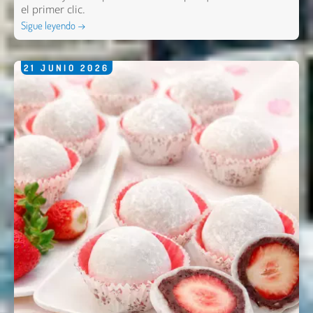
el primer clic.
Sigue leyendo →
21
JUNIO
2026