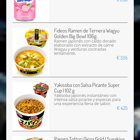
Fideos Ramen de Ternera Wagyu
Golden Big Bowl 106g.
Ramen japonés con caldo dorado
elaborado con extracto de carne
Wagyu y verduras cocinadas
lentamente.
€ 3,55
Yakisoba con Salsa Picante Super
Cup | 102 g
Yakisoba japonés instantáneo con
intensa salsa picante y especias para
una experiencia llena de sabor.
€ 4,25
Ramen Tottori Ginza Gold | Sugakiya