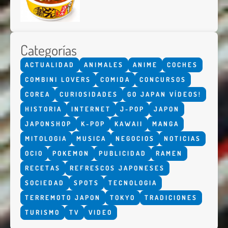
Categorías
ACTUALIDAD
ANIMALES
ANIME
COCHES
COMBINI LOVERS
COMIDA
CONCURSOS
COREA
CURIOSIDADES
GO JAPAN VÍDEOS!
HISTORIA
INTERNET
J-POP
JAPON
JAPONSHOP
K-POP
KAWAII
MANGA
MITOLOGIA
MUSICA
NEGOCIOS
NOTICIAS
OCIO
POKEMON
PUBLICIDAD
RAMEN
RECETAS
REFRESCOS JAPONESES
SOCIEDAD
SPOTS
TECNOLOGIA
TERREMOTO JAPON
TOKYO
TRADICIONES
TURISMO
TV
VIDEO